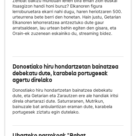
Zenbat dakizu munduari lehen bira eman zion euskal
itsasgizon handi honi buruz? Elkanoren figura
lerroburuetara ekarri nahi dugu, haren heriotzaren 500.
urteurrena bete berri den honetan. Hain justu, Getarian
Elkanoren lehorreratzea antzeztuko dute gaur
arratsaldean, lau urtean behin egiten den gisara, eta
Orain-ek zuzenean eskainiko du
, streaming bidez.
Donostiako hiru hondartzetan bainatzea
debekatu dute, karabela portugesak
agertu direlako
Donostiako hiru hondartzetan bainatzea debekatu
dute, eta Getarian eta Zarautzen ere ale handiak iritsi
direla ohartarazi dute. Saturraranen, Mutrikun,
bainuzale bat anbulantizan eraman dute, karabela
portugesek ziztatu egin dutelako.
Uharteko parrokoak "Rabat