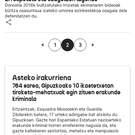
Donostia 2016k bultzatutako Irrizetak ekimenaren bideoak
bizitza osasuntsua izateko umorea ezinbestekoa osagaia dela
defendatzen du.
«
»
1
2
3
Asteko irakurriena
764 sarea, Gipuzkoako 10 ikastetxetan
tiroketa-mehatxuak egin zituen erakunde
kriminala
Ertzaintzak, Esquadra Mossoekin eta Guardia
Zibilarekin batera, 17 urteko adingabe bat atxilotu du
Gipuzkoan. Gazte hori Espainiako Estatuan nazioarteko
erakunde kriminal horren erreferente nagusia da, eta
gazte kalteberen sextortsio, mehatxu eta manipulazio