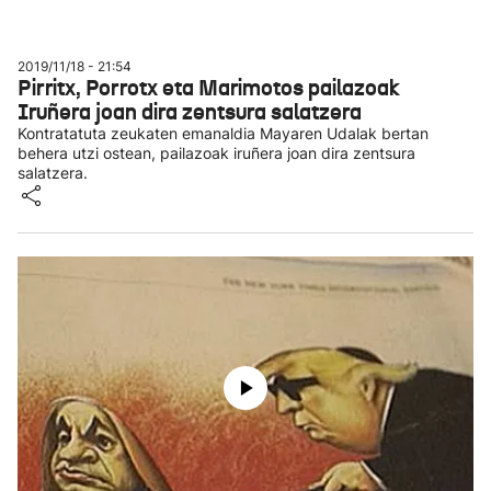
2019/11/18 - 21:54
Pirritx, Porrotx eta Marimotos pailazoak
Iruñera joan dira zentsura salatzera
Kontratatuta zeukaten emanaldia Mayaren Udalak bertan
behera utzi ostean, pailazoak iruñera joan dira zentsura
salatzera.