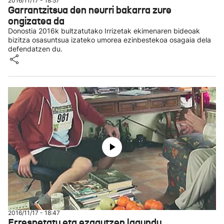
2016/11/17 - 18:57
Garrantzitsua den neurri bakarra zure
ongizatea da
Donostia 2016k bultzatutako Irrizetak ekimenaren bideoak
bizitza osasuntsua izateko umorea ezinbestekoa osagaia dela
defendatzen du.
2016/11/17 - 18:47
Errespetatu eta ezagutzen lagundu