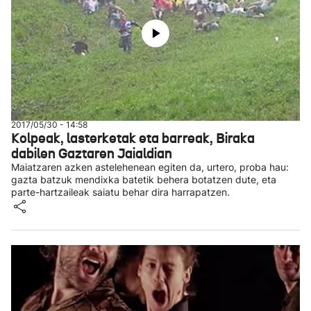
2017/05/30 - 14:58
Kolpeak, lasterketak eta barreak, Biraka
dabilen Gaztaren Jaialdian
Maiatzaren azken astelehenean egiten da, urtero, proba hau:
gazta batzuk mendixka batetik behera botatzen dute, eta
parte-hartzaileak saiatu behar dira harrapatzen.