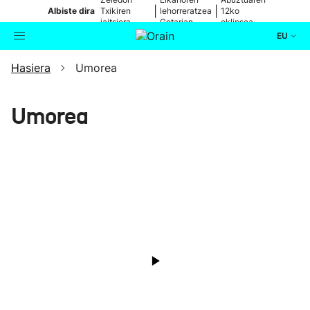
|
|
Albiste dira
Txikiren
lehorreratzea
12ko
jaitsiera,
Getarian
eklipsea
zuzenean
EU
Hasiera
Umorea
Aktualitatea
Bilatzailea
Politika
Umorea
Kultura
Ikusmiran
Eguraldia