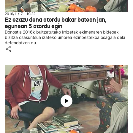
2016/11/17 - 19:22
Ez ezazu dena otordu bakar batean jan,
egunean 5 otordu egin
Donostia 2016k bultzatutako Irrizetak ekimenaren bideoak
bizitza osasuntsua izateko umorea ezinbestekoa osagaia dela
defendatzen du.