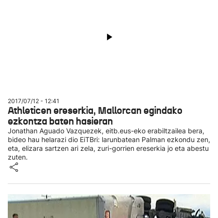
2017/07/12 - 12:41
Athleticen ereserkia, Mallorcan egindako
ezkontza baten hasieran
Jonathan Aguado Vazquezek, eitb.eus-eko erabiltzailea bera,
bideo hau helarazi dio EiTBri: larunbatean Palman ezkondu zen,
eta, elizara sartzen ari zela, zuri-gorrien ereserkia jo eta abestu
zuten.