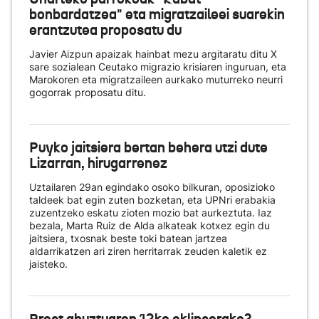
bonbardatzea" eta migratzaileei suarekin
erantzutea proposatu du
Javier Aizpun apaizak hainbat mezu argitaratu ditu X
sare sozialean Ceutako migrazio krisiaren inguruan, eta
Marokoren eta migratzaileen aurkako muturreko neurri
gogorrak proposatu ditu.
Puyko jaitsiera bertan behera utzi dute
Lizarran, hirugarrenez
Uztailaren 29an egindako osoko bilkuran, oposizioko
taldeek bat egin zuten bozketan, eta UPNri erabakia
zuzentzeko eskatu zioten mozio bat aurkeztuta. Iaz
bezala, Marta Ruiz de Alda alkateak kotxez egin du
jaitsiera, txosnak beste toki batean jartzea
aldarrikatzen ari ziren herritarrak zeuden kaletik ez
jaisteko.