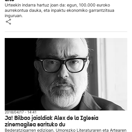
Urteekin indarra hartuz joan da: egun, 100.000 euroko
aurrekontua dauka, eta inpaktu ekonomiko garrantzitsua
inguruan.
2018/04/17 - 14:41
Ja! Bilbao jaialdiak Alex de la Iglesia
zinemagilea sarituko du
Bederatzigarren edizioan, Umorezko Literaturaren eta Artearen