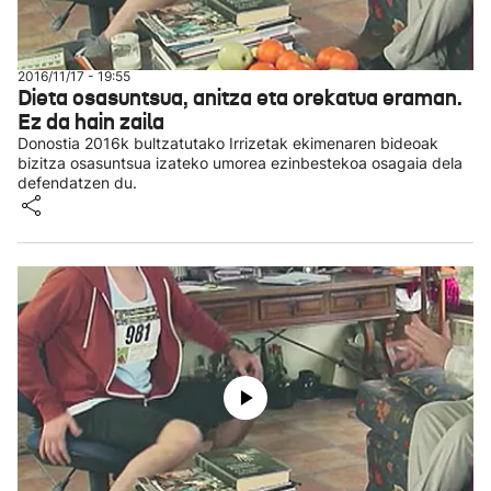
2016/11/17 - 19:55
Dieta osasuntsua, anitza eta orekatua eraman.
Ez da hain zaila
Donostia 2016k bultzatutako Irrizetak ekimenaren bideoak
bizitza osasuntsua izateko umorea ezinbestekoa osagaia dela
defendatzen du.