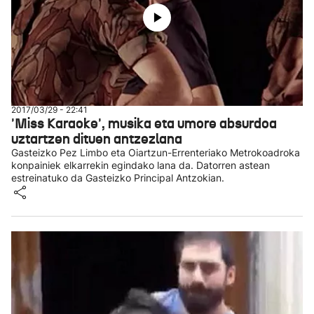
2017/03/29 - 22:41
'Miss Karaoke', musika eta umore absurdoa
uztartzen dituen antzezlana
Gasteizko Pez Limbo eta Oiartzun-Errenteriako Metrokoadroka
konpainiek elkarrekin egindako lana da. Datorren astean
estreinatuko da Gasteizko Principal Antzokian.