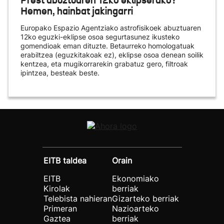
Prest abuztuaren 12ko eklipserako?
Hemen, hainbat jakingarri
Europako Espazio Agentziako astrofisikoek abuztuaren
12ko eguzki-eklipse osoa segurtasunez ikusteko
gomendioak eman dituzte. Betaurreko homologatuak
erabiltzea (eguzkitakoak ez), eklipse osoa denean soilik
kentzea, eta mugikorrarekin grabatuz gero, filtroak
ipintzea, besteak beste.
EITB taldea
Orain
EITB
Ekonomiako
Kirolak
berriak
Telebista nahieran
Gizarteko berriak
Primeran
Nazioarteko
Gaztea
berriak