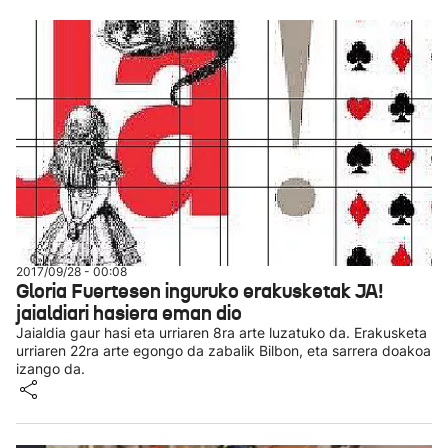
2017/09/28 - 00:08
Gloria Fuertesen inguruko erakusketak JA!
jaialdiari hasiera eman dio
Jaialdia gaur hasi eta urriaren 8ra arte luzatuko da. Erakusketa
urriaren 22ra arte egongo da zabalik Bilbon, eta sarrera doakoa
izango da.