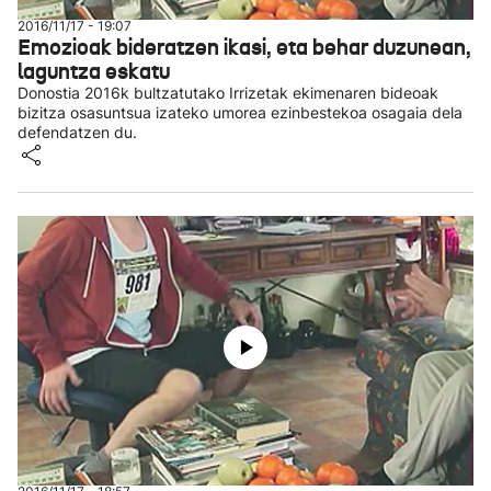
2016/11/17 - 19:07
Emozioak bideratzen ikasi, eta behar duzunean,
laguntza eskatu
Donostia 2016k bultzatutako Irrizetak ekimenaren bideoak
bizitza osasuntsua izateko umorea ezinbestekoa osagaia dela
defendatzen du.