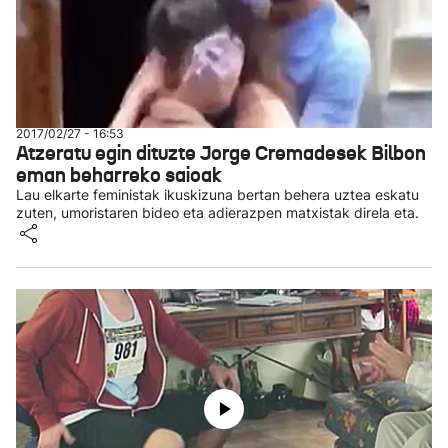
2017/02/27 - 16:53
Atzeratu egin dituzte Jorge Cremadesek Bilbon
eman beharreko saioak
Lau elkarte feministak ikuskizuna bertan behera uztea eskatu
zuten, umoristaren bideo eta adierazpen matxistak direla eta.