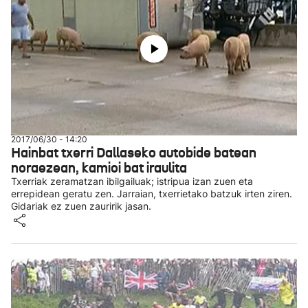
2017/06/30 - 14:20
Hainbat txerri Dallaseko autobide batean
noraezean, kamioi bat iraulita
Txerriak zeramatzan ibilgailuak; istripua izan zuen eta
errepidean geratu zen. Jarraian, txerrietako batzuk irten ziren.
Gidariak ez zuen zauririk jasan.