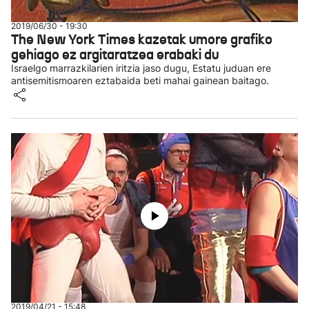
2019/06/30 - 19:30
The New York Times kazetak umore grafiko
gehiago ez argitaratzea erabaki du
Israelgo marrazkilarien iritzia jaso dugu, Estatu juduan ere
antisemitismoaren eztabaida beti mahai gainean baitago.
2019/04/21 - 15:48