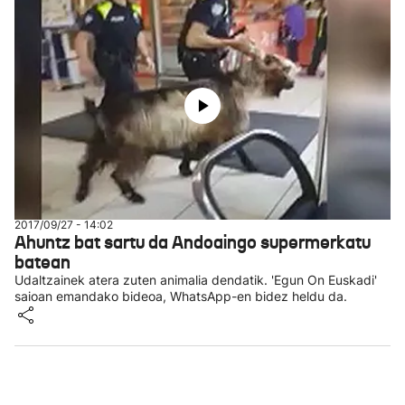
2017/09/27 - 14:02
Ahuntz bat sartu da Andoaingo supermerkatu
batean
Udaltzainek atera zuten animalia dendatik. 'Egun On Euskadi'
saioan emandako bideoa, WhatsApp-en bidez heldu da.