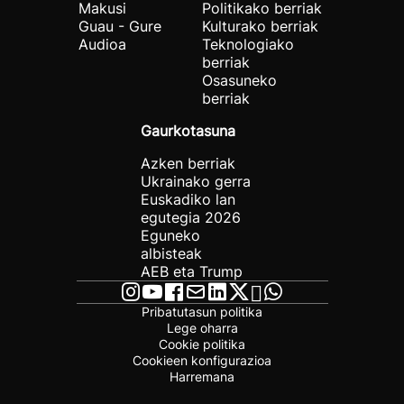
Makusi
Politikako berriak
Guau - Gure
Kulturako berriak
Audioa
Teknologiako
berriak
Osasuneko
berriak
Gaurkotasuna
Azken berriak
Ukrainako gerra
Euskadiko lan
egutegia 2026
Eguneko
albisteak
AEB eta Trump
Pribatutasun politika
Lege oharra
Cookie politika
Cookieen konfigurazioa
Harremana