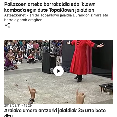
Pailazoen arteko borrokaldia edo 'klown
kombat'a egin dute TopaKlown jaialdian
Asteazkenetik ari da TopaKlown jaialdia Durangon zirrara eta
barre algarak eragiten.
2018/08/11 - 15:29
Araiako umore antzerki jaialdiak 25 urte bete
ditu