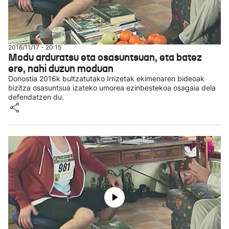
2016/11/17 - 20:15
Modu arduratsu eta osasuntsuan, eta batez
ere, nahi duzun moduan
Donostia 2016k bultzatutako Irrizetak ekimenaren bideoak
bizitza osasuntsua izateko umorea ezinbestekoa osagaia dela
defendatzen du.