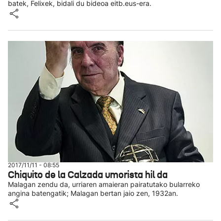
batek, Felixek, bidali du bideoa eitb.eus-era.
2017/11/11 - 08:55
Chiquito de la Calzada umorista hil da
Malagan zendu da, urriaren amaieran pairatutako bularreko
angina batengatik; Malagan bertan jaio zen, 1932an.