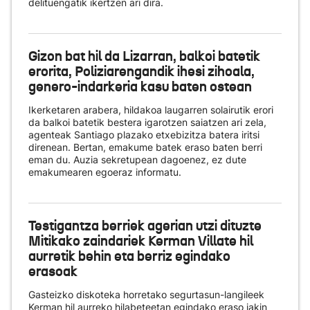
delituengatik ikertzen ari dira.
Gizon bat hil da Lizarran, balkoi batetik
erorita, Poliziarengandik ihesi zihoala,
genero-indarkeria kasu baten ostean
Ikerketaren arabera, hildakoa laugarren solairutik erori
da balkoi batetik bestera igarotzen saiatzen ari zela,
agenteak Santiago plazako etxebizitza batera iritsi
direnean. Bertan, emakume batek eraso baten berri
eman du. Auzia sekretupean dagoenez, ez dute
emakumearen egoeraz informatu.
Testigantza berriek agerian utzi dituzte
Mitikako zaindariek Kerman Villate hil
aurretik behin eta berriz egindako
erasoak
Gasteizko diskoteka horretako segurtasun-langileek
Kerman hil aurreko hilabeteetan egindako eraso jakin