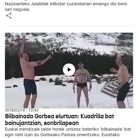
Nazioarteko Jaialdiak bilbotar zuzendariari emango dio bere
sari nagusia.
2018/02/14 - 13:42
Bilbainada Gorbea elurtuan: Kuadrilla bat
bainujantzian, sonbrilapean
Euskal mendizale talde honek umorez beteriko 'bilbainada' bat
egin nahi izan du Gorbeako Parkea omentzeko. Euretako