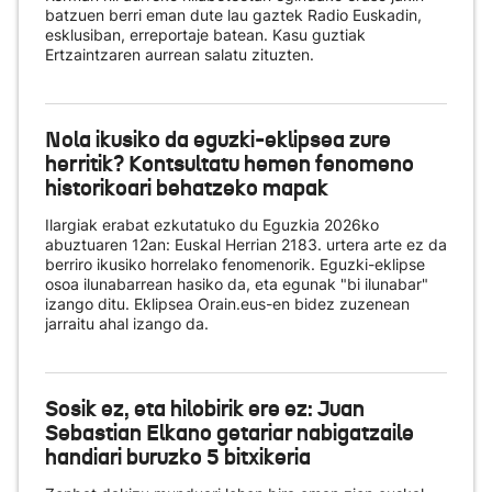
batzuen berri eman dute lau gaztek Radio Euskadin,
esklusiban, erreportaje batean. Kasu guztiak
Ertzaintzaren aurrean salatu zituzten.
Nola ikusiko da eguzki-eklipsea zure
herritik? Kontsultatu hemen fenomeno
historikoari behatzeko mapak
Ilargiak erabat ezkutatuko du Eguzkia 2026ko
abuztuaren 12an: Euskal Herrian 2183. urtera arte ez da
berriro ikusiko horrelako fenomenorik. Eguzki-eklipse
osoa ilunabarrean hasiko da, eta egunak "bi ilunabar"
izango ditu. Eklipsea Orain.eus-en bidez zuzenean
jarraitu ahal izango da.
Sosik ez, eta hilobirik ere ez: Juan
Sebastian Elkano getariar nabigatzaile
handiari buruzko 5 bitxikeria