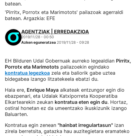
'Pirritx, Porrotx eta Marimotots' pailazoak agerraldi
batean. Argazkia: EFE
AGENTZIAK | ERREDAKZIOA
2019/11/28 - 00:50
Azken eguneratzea
2019/11/28 - 09:28
EH Bilduren Udal Gobernuak aurreko legealdian
Pirritx,
Porrotx eta Marimotots
pailazoekin egindako
kontratua legezkoa
zela eta baliorik gabe uztea
bidegabea izango litzatekeela ebatzi du.
Hala ere,
Enrique Maya
alkateak entzungor egin dio
ebazpenari, eta Udalak Katxiporreta Kooperatiba
Elkartearekin zeukan
kontratua eten egin du
. Hortaz,
ostiral honetan ez da umeentzako ikuskizunik izango
Baluarten.
Kontratua egin zenean
"hainbat irregulartasun"
izan
zirela berretsita, gatazka hau auzitegietara eramateko