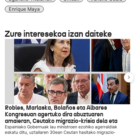
Enrique Maya
Zure interesekoa izan daiteke
Robles, Marlaska, Bolaños eta Albares
Kongresuan agertuko dira abuztuaren
amaieran, Ceutako migrazio-krisia dela eta
Espainiako Gobernuak lau ministroen ezohiko agerraldiak
eskatu ditu, uztailaren 30ean Ceutan hasitako migrazio-