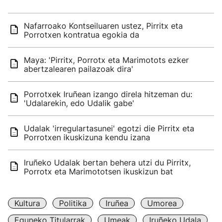
Nafarroako Kontseiluaren ustez, Pirritx eta
Porrotxen kontratua egokia da
Maya: 'Pirritx, Porrotx eta Marimotots ezker
abertzalearen pailazoak dira'
Porrotxek Iruñean izango direla hitzeman du:
'Udalarekin, edo Udalik gabe'
Udalak 'irregulartasunei' egotzi die Pirritx eta
Porrotxen ikuskizuna kendu izana
Iruñeko Udalak bertan behera utzi du Pirritx,
Porrotx eta Marimototsen ikuskizun bat
Kultura
Politika
Iruñea
Umorea
Eguneko Titularrak
Umeak
Iruñeko Udala