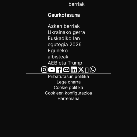
berriak
Gaurkotasuna
Azken berriak
Ukrainako gerra
Euskadiko lan
egutegia 2026
Eguneko
albisteak
AEB eta Trump
Pribatutasun politika
Lege oharra
Cookie politika
Cookieen konfigurazioa
Harremana