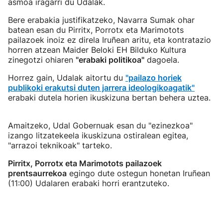
asmoa iragarri du Udalak.
Bere erabakia justifikatzeko, Navarra Sumak ohar
batean esan du Pirritx, Porrotx eta Marimotots
pailazoek inoiz ez direla Iruñean aritu, eta kontratazio
horren atzean Maider Beloki EH Bilduko Kultura
zinegotzi ohiaren
"erabaki politikoa"
dagoela.
Horrez gain, Udalak aitortu du
"pailazo horiek
publikoki erakutsi duten jarrera ideologikoagatik"
erabaki dutela horien ikuskizuna bertan behera uztea.
Amaitzeko, Udal Gobernuak esan du "ezinezkoa"
izango litzatekeela ikuskizuna ostiralean egitea,
"arrazoi teknikoak" tarteko.
Pirritx, Porrotx eta Marimotots pailazoek
prentsaurrekoa
egingo dute ostegun honetan Iruñean
(11:00) Udalaren erabaki horri erantzuteko.