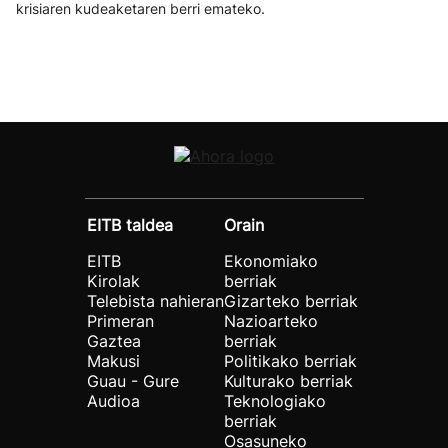
krisiaren kudeaketaren berri emateko.
EITB taldea
Orain
EITB
Ekonomiako
Kirolak
berriak
Telebista nahieran
Gizarteko berriak
Primeran
Nazioarteko
Gaztea
berriak
Makusi
Politikako berriak
Guau - Gure
Kulturako berriak
Audioa
Teknologiako
berriak
Osasuneko