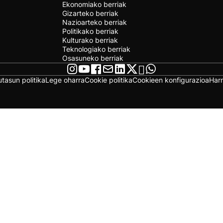
Ekonomiako berriak
Gizarteko berriak
Nazioarteko berriak
Politikako berriak
Kulturako berriak
Teknologiako berriak
Osasuneko berriak
utasun politika
Lege oharra
Cookie politika
Cookieen konfigurazioa
Har