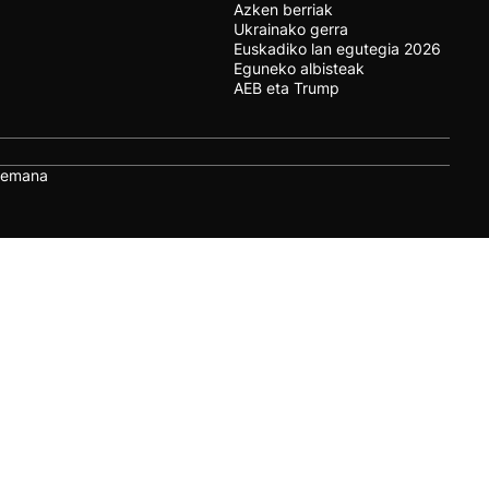
Azken berriak
Ukrainako gerra
Euskadiko lan egutegia 2026
Eguneko albisteak
AEB eta Trump
remana