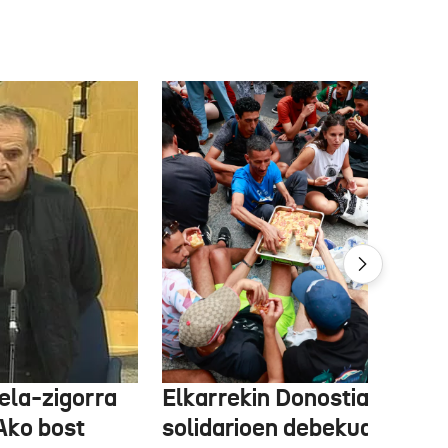
ela-zigorra
Elkarrekin Donostia afari
Ako bost
solidarioen debekua helegi