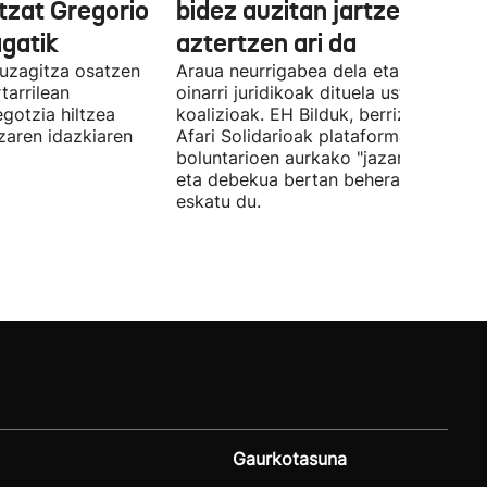
tzat Gregorio
bidez auzitan jartzea
gatik
aztertzen ari da
uzagitza osatzen
Araua neurrigabea dela eta zalantza
tarrilean
oinarri juridikoak dituela uste du
gotzia hiltzea
koalizioak. EH Bilduk, berriz, Kaleko
tzaren idazkiaren
Afari Solidarioak plataformako
boluntarioen aurkako "jazarpena" sal
eta debekua bertan behera uzteko
eskatu du.
Gaurkotasuna