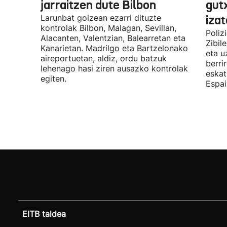
jarraitzen dute Bilbon
gut
Larunbat goizean ezarri dituzte
iza
kontrolak Bilbon, Malagan, Sevillan,
Poliz
Alacanten, Valentzian, Balearretan eta
Zibil
Kanarietan. Madrilgo eta Bartzelonako
eta u
aireportuetan, aldiz, ordu batzuk
berri
lehenago hasi ziren ausazko kontrolak
eskat
egiten.
Espai
EITB taldea