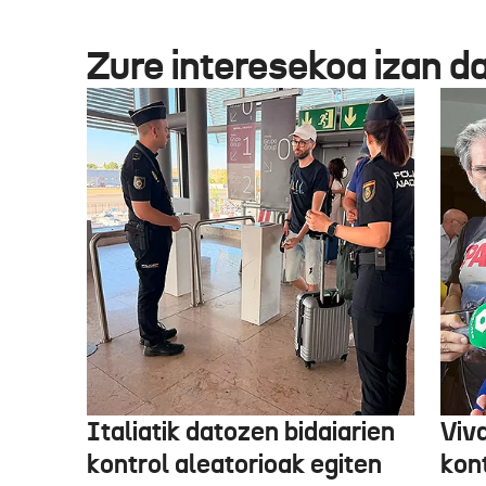
Zure interesekoa izan d
Italiatik datozen bidaiarien
Viv
kontrol aleatorioak egiten
kon