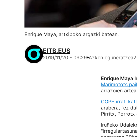
Enrique Maya, artxiboko argazki batean.
EITB.EUS
2019/11/20 - 09:29
Azken eguneratzea
2
Enrique Maya
I
Marimotots pai
arrazoien artea
COPE irrati kat
arabera, "ez du
Pirritx, Porrot
Iruñeko Udalek
"irregulartasun