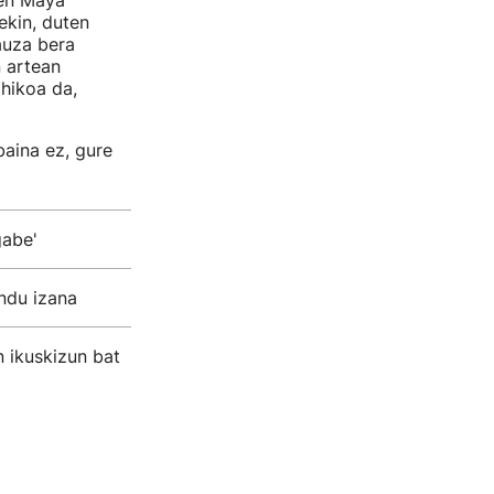
zen Maya
ekin, duten
auza bera
 artean
ahikoa da,
 baina ez, gure
gabe'
endu izana
n ikuskizun bat