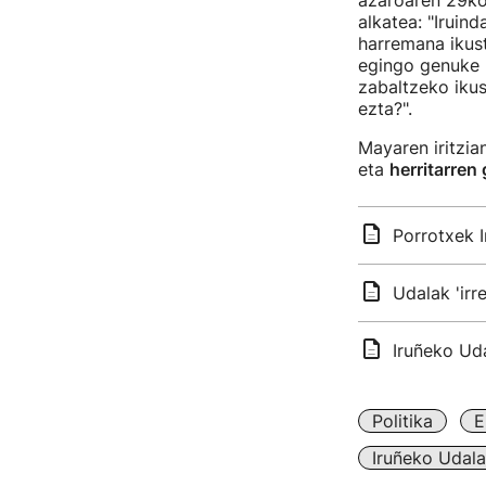
azaroaren 29ko
alkatea: "Iruin
harremana ikus
egingo genuke b
zabaltzeko ikus
ezta?".
Mayaren iritzi
eta
herritarren
Porrotxek I
Udalak 'irr
Iruñeko Uda
Politika
E
Iruñeko Udala