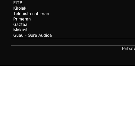
EITB
Kirolak
Telebista nahieran
Primeran
Gaztea
Makusi
Guau - Gure Audioa
Pribat