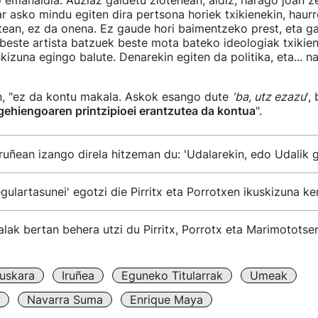
 emanaldia. Auziaz galdetu ziotenean, aldiz, harago joan 
dar asko mindu egiten dira pertsona horiek txikienekin, haurr
tean, ez da onena. Ez gaude hori baimentzeko prest, eta g
este artista batzuek beste mota bateko ideologiak txikien
kizuna egingo balute. Denarekin egiten da politika, eta... n
an, "ez da kontu makala. Askok esango dute
'ba, utz ezazu
',
 gehiengoaren printzipioei erantzutea da kontua
".
ruñean izango direla hitzeman du: 'Udalarekin, edo Udalik 
egulartasunei' egotzi die Pirritx eta Porrotxen ikuskizuna k
lak bertan behera utzi du Pirritx, Porrotx eta Marimototse
uskara
Iruñea
Eguneko Titularrak
Umeak
Navarra Suma
Enrique Maya