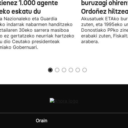
xienez 1.000 agente
buruzagi ohiren
teko eskatu du
Ordoñez hiltzea
ia Nazionaleko eta Guardia
Akusatuek ETAko bur
eko indarrak nabarmen handitzeko
zuten, eta 1995eko ur
ztailaren 30eko sarrera masiboa
Donostiako PPko zine
ro ez gertatzeko neurriak hartzeko
erabaki zuten, Fiskal
u dio Ceutako presidenteak
arabera.
niako Gobernuari.
Orain