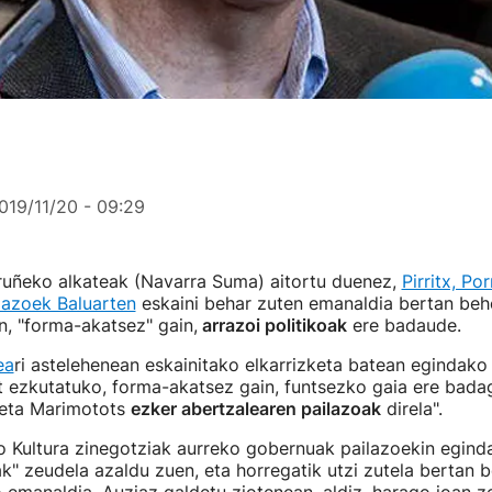
019/11/20 - 09:29
ruñeko alkateak (Navarra Suma) aitortu duenez,
Pirritx, Po
lazoek Baluarten
eskaini behar zuten emanaldia bertan beh
n, "forma-akatsez" gain,
arrazoi politikoak
ere badaude.
ea
ri astelehenean eskainitako elkarrizketa batean egindak
t ezkutatuko, forma-akatsez gain, funtsezko gaia ere badag
x eta Marimotots
ezker abertzalearen pailazoak
direla".
o Kultura zinegotziak aurreko gobernuak pailazoekin egind
ak" zeudela azaldu zuen, eta horregatik utzi zutela bertan 