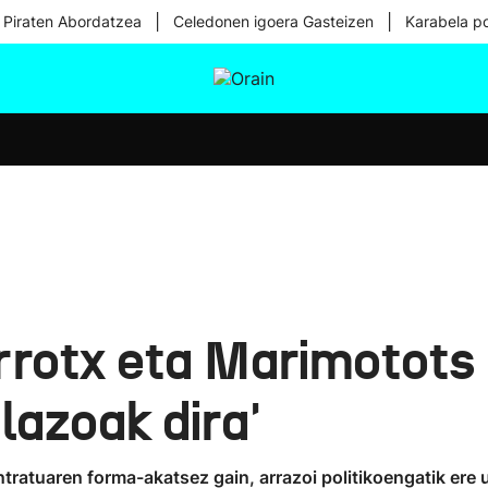
|
|
 Piraten Abordatzea
Celedonen igoera Gasteizen
Karabela p
tura
Ikusmiran
Egural
Osasuna
Teknologia
orrotx eta Marimotots
lazoak dira'
tratuaren forma-akatsez gain, arrazoi politikoengatik ere u