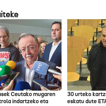
aiteke
asek Ceutako mugaren
30 urteko kartz
trola indartzeko eta
eskatu dute ET