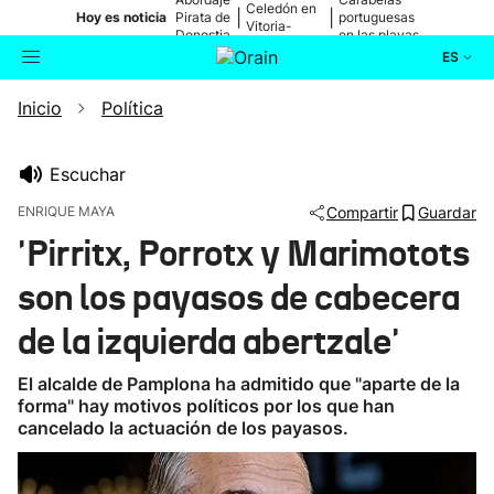
Celedón en
|
|
Hoy es noticia
Pirata de
portuguesas
Vitoria-
Donostia
en las playas
Gasteiz
ES
Inicio
Política
Actualidad
Buscador
Política
Escuchar
ENRIQUE MAYA
Compartir
Guardar
Cultura
'Pirritx, Porrotx y Marimotots
son los payasos de cabecera
Ikusmiran
de la izquierda abertzale'
Eguraldia
El alcalde de Pamplona ha admitido que "aparte de la
forma" hay motivos políticos por los que han
cancelado la actuación de los payasos.