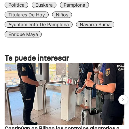
Política
Euskera
Pamplona
Titulares De Hoy
Niños
Ayuntamiento De Pamplona
Navarra Suma
Enrique Maya
Te puede interesar
Continúan en Bilbao los controles aleatorios a