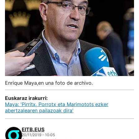
Enrique Maya,en una foto de archivo.
Euskaraz irakurri:
Maya: 'Pirritx, Porrotx eta Marimotots ezker
abertzalearen pailazoak dira'
EITB.EUS
20/11/2019 - 10:05