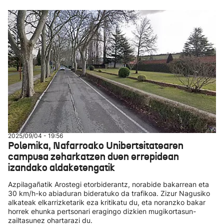
2025/09/04 - 19:56
Polemika, Nafarroako Unibertsitatearen
campusa zeharkatzen duen errepidean
izandako aldaketengatik
Azpilagañatik Arostegi etorbiderantz, norabide bakarrean eta
30 km/h-ko abiaduran bideratuko da trafikoa. Zizur Nagusiko
alkateak elkarrizketarik eza kritikatu du, eta noranzko bakar
horrek ehunka pertsonari eragingo dizkien mugikortasun-
zailtasunez ohartarazi du.