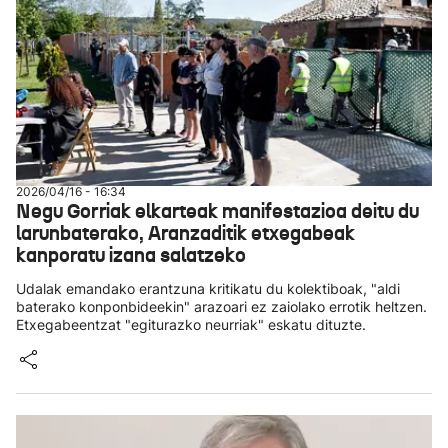
2026/04/16 - 16:34
Negu Gorriak elkarteak manifestazioa deitu du
larunbaterako, Aranzaditik etxegabeak
kanporatu izana salatzeko
Udalak emandako erantzuna kritikatu du kolektiboak, "aldi
baterako konponbideekin" arazoari ez zaiolako errotik heltzen.
Etxegabeentzat "egiturazko neurriak" eskatu dituzte.