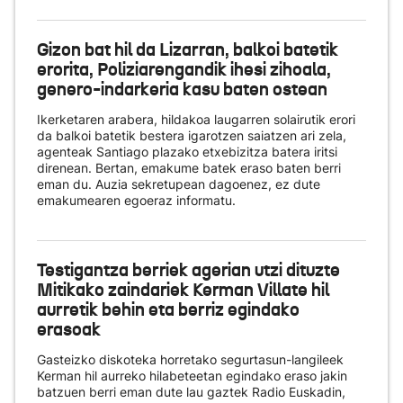
Gizon bat hil da Lizarran, balkoi batetik
erorita, Poliziarengandik ihesi zihoala,
genero-indarkeria kasu baten ostean
Ikerketaren arabera, hildakoa laugarren solairutik erori
da balkoi batetik bestera igarotzen saiatzen ari zela,
agenteak Santiago plazako etxebizitza batera iritsi
direnean. Bertan, emakume batek eraso baten berri
eman du. Auzia sekretupean dagoenez, ez dute
emakumearen egoeraz informatu.
Testigantza berriek agerian utzi dituzte
Mitikako zaindariek Kerman Villate hil
aurretik behin eta berriz egindako
erasoak
Gasteizko diskoteka horretako segurtasun-langileek
Kerman hil aurreko hilabeteetan egindako eraso jakin
batzuen berri eman dute lau gaztek Radio Euskadin,