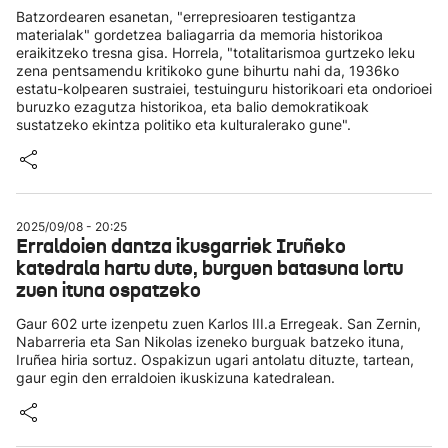
Batzordearen esanetan, "errepresioaren testigantza
materialak" gordetzea baliagarria da memoria historikoa
eraikitzeko tresna gisa. Horrela, "totalitarismoa gurtzeko leku
zena pentsamendu kritikoko gune bihurtu nahi da, 1936ko
estatu-kolpearen sustraiei, testuinguru historikoari eta ondorioei
buruzko ezagutza historikoa, eta balio demokratikoak
sustatzeko ekintza politiko eta kulturalerako gune".
2025/09/08 - 20:25
Erraldoien dantza ikusgarriek Iruñeko
katedrala hartu dute, burguen batasuna lortu
zuen ituna ospatzeko
Gaur 602 urte izenpetu zuen Karlos III.a Erregeak. San Zernin,
Nabarreria eta San Nikolas izeneko burguak batzeko ituna,
Iruñea hiria sortuz. Ospakizun ugari antolatu dituzte, tartean,
gaur egin den erraldoien ikuskizuna katedralean.