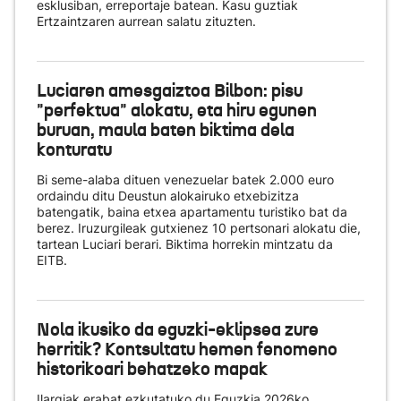
esklusiban, erreportaje batean. Kasu guztiak
Ertzaintzaren aurrean salatu zituzten.
Luciaren amesgaiztoa Bilbon: pisu
"perfektua" alokatu, eta hiru egunen
buruan, maula baten biktima dela
konturatu
Bi seme-alaba dituen venezuelar batek 2.000 euro
ordaindu ditu Deustun alokairuko etxebizitza
batengatik, baina etxea apartamentu turistiko bat da
berez. Iruzurgileak gutxienez 10 pertsonari alokatu die,
tartean Luciari berari. Biktima horrekin mintzatu da
EITB.
Nola ikusiko da eguzki-eklipsea zure
herritik? Kontsultatu hemen fenomeno
historikoari behatzeko mapak
Ilargiak erabat ezkutatuko du Eguzkia 2026ko