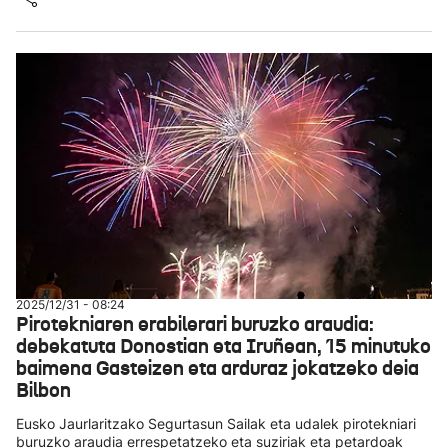
2025/12/31 - 08:24
Pirotekniaren erabilerari buruzko araudia:
debekatuta Donostian eta Iruñean, 15 minutuko
baimena Gasteizen eta arduraz jokatzeko deia
Bilbon
Eusko Jaurlaritzako Segurtasun Sailak eta udalek pirotekniari
buruzko araudia errespetatzeko eta suziriak eta petardoak