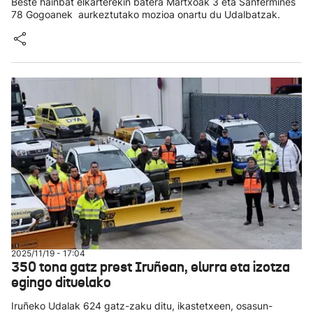
Beste hainbat elkarterekin batera Martxoak 3 eta Sanfermines
78 Gogoanek aurkeztutako mozioa onartu du Udalbatzak.
2025/11/19 - 17:04
350 tona gatz prest Iruñean, elurra eta izotza
egingo dituelako
Iruñeko Udalak 624 gatz-zaku ditu, ikastetxeen, osasun-