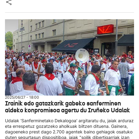
2025/06/27 - 18:00
Irainik edo gatazkarik gabeko sanferminen
aldeko konpromisoa agertu du Iruñeko Udalak
Udalak 'Sanferminetako Dekalogoa' argitaratu du, jaiak arduraz
eta errespetuz gozatzeko aholkuak biltzen dituena. Gainera,
dagoeneko prest dago 2.700 agentek baino gehiagok osatuko
duten segurtasun dispositiboa, jaiak "soilik dibertigarriak izan