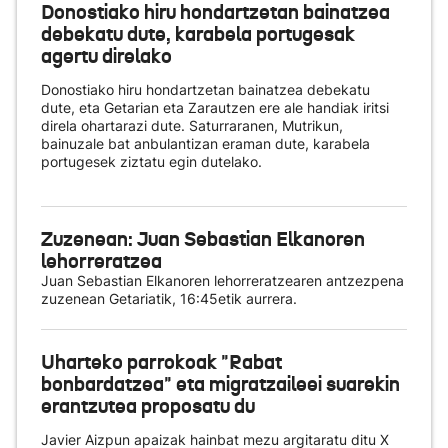
Donostiako hiru hondartzetan bainatzea
debekatu dute, karabela portugesak
agertu direlako
Donostiako hiru hondartzetan bainatzea debekatu
dute, eta Getarian eta Zarautzen ere ale handiak iritsi
direla ohartarazi dute. Saturraranen, Mutrikun,
bainuzale bat anbulantizan eraman dute, karabela
portugesek ziztatu egin dutelako.
Zuzenean: Juan Sebastian Elkanoren
lehorreratzea
Juan Sebastian Elkanoren lehorreratzearen antzezpena
zuzenean Getariatik, 16:45etik aurrera.
Uharteko parrokoak "Rabat
bonbardatzea" eta migratzaileei suarekin
erantzutea proposatu du
Javier Aizpun apaizak hainbat mezu argitaratu ditu X