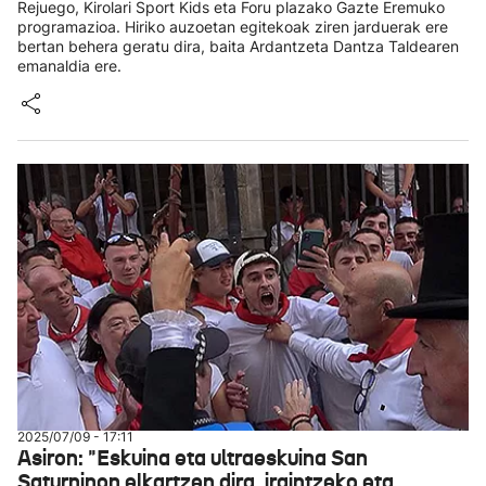
Rejuego, Kirolari Sport Kids eta Foru plazako Gazte Eremuko
programazioa. Hiriko auzoetan egitekoak ziren jarduerak ere
bertan behera geratu dira, baita Ardantzeta Dantza Taldearen
emanaldia ere.
2025/07/09 - 17:11
Asiron: "Eskuina eta ultraeskuina San
Saturninon elkartzen dira, iraintzeko eta