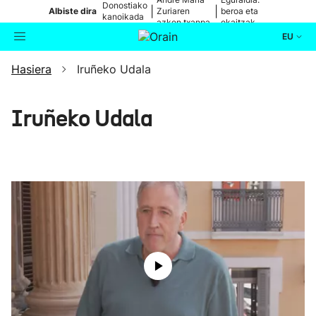
Donostiako
|
|
Albiste dira
Zuriaren
beroa eta
kanoikada
azken txanpa
ekaitzak
EU
Hasiera
Iruñeko Udala
Aktualitatea
Bilatzailea
Politika
Iruñeko Udala
Kultura
Ikusmiran
Eguraldia