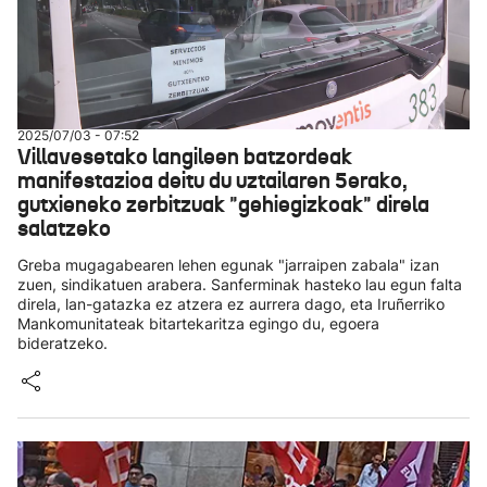
2025/07/03 - 07:52
Villavesetako langileen batzordeak
manifestazioa deitu du uztailaren 5erako,
gutxieneko zerbitzuak "gehiegizkoak" direla
salatzeko
Greba mugagabearen lehen egunak "jarraipen zabala" izan
zuen, sindikatuen arabera. Sanferminak hasteko lau egun falta
direla, lan-gatazka ez atzera ez aurrera dago, eta Iruñerriko
Mankomunitateak bitartekaritza egingo du, egoera
bideratzeko.