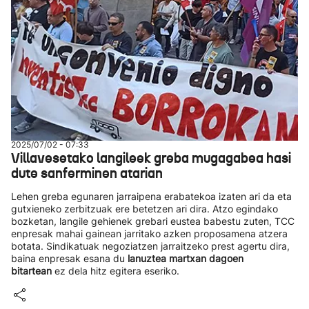
2025/07/02 - 07:33
Villavesetako langileek greba mugagabea hasi
dute sanferminen atarian
Lehen greba egunaren jarraipena erabatekoa izaten ari da eta
gutxieneko zerbitzuak ere betetzen ari dira. Atzo egindako
bozketan, langile gehienek grebari eustea babestu zuten, TCC
enpresak mahai gainean jarritako azken proposamena atzera
botata. Sindikatuak negoziatzen jarraitzeko prest agertu dira,
baina enpresak esana du
lanuztea martxan dagoen
bitartean
ez dela hitz egitera eseriko.