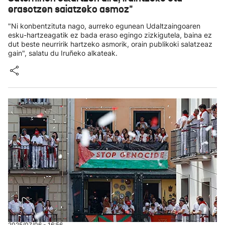
erasotzen saiatzeko asmoz"
"Ni konbentzituta nago, aurreko egunean Udaltzaingoaren
esku-hartzeagatik ez bada eraso egingo zizkigutela, baina ez
dut beste neurririk hartzeko asmorik, orain publikoki salatzeaz
gain", salatu du Iruñeko alkateak.
2025/07/06 - 16:56