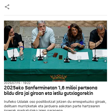
2025/07/15 - 19:22
2025eko Sanferminetan 1,6 milioi pertsona
bildu dira jai giroan eta istilu gutxiagorekin
Iruñeko Udalak oso positibotzat jotzen du errespetuzko giroak,
delituen murrizketak eta jarduera askotan parte hartzearen
igoerak markatutako jaien garapena.