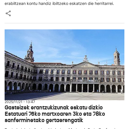
erabiltzean kontu handiz ibiltzeko eskatzen die herritarrei.
2025/11/21 - 13:47
Gasteizek erantzukizunak eskatu dizkio
Estatuari 76ko martxoaren 3ko eta 78ko
sanferminetako gertaerengatik