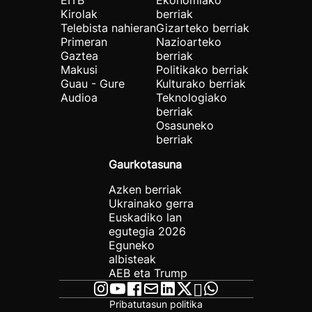
EITB
Ekonomiako
Kirolak
berriak
Telebista nahieran
Gizarteko berriak
Primeran
Nazioarteko
Gaztea
berriak
Makusi
Politikako berriak
Guau - Gure
Kulturako berriak
Audioa
Teknologiako
berriak
Osasuneko
berriak
Gaurkotasuna
Azken berriak
Ukrainako gerra
Euskadiko lan
egutegia 2026
Eguneko
albisteak
AEB eta Trump
Pribatutasun politika