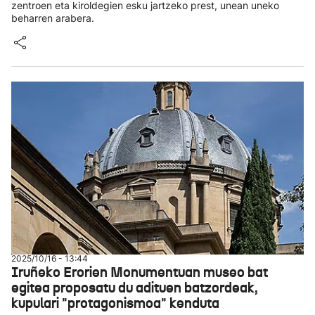
zentroen eta kiroldegien esku jartzeko prest, unean uneko
beharren arabera.
2025/10/16 - 13:44
Iruñeko Erorien Monumentuan museo bat
egitea proposatu du adituen batzordeak,
kupulari "protagonismoa" kenduta