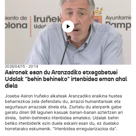
2026/04/15 - 20:14
Asironek esan du Aranzadiko etxegabetuei
Udalak "behin behineko" irtenbidea eman ahal
diela
Joseba Asiron Iruñeko alkateak Aranzadiko eraikina hustea
beharrezkoa zela defendatu du, arrazoi humanitarioak eta
segurtasun arrazoiak direla eta. Ziurtatu du aterperik gabe
geratu diren 98 lagunen kasuak banan-banan aztertzen ari
direla, behin-behineko irtenbidea emateko. Udalak behin
betiko irtenbiderik ezin duela eskaini esan du, ez duelako
horretarako eskumenik. "Irtenbidea erregularizazioa da".