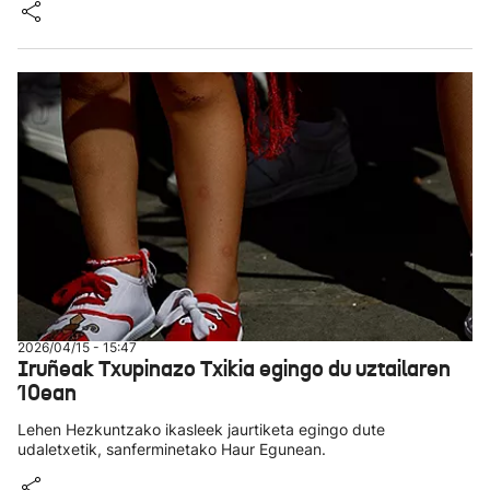
2026/04/15 - 15:47
Iruñeak Txupinazo Txikia egingo du uztailaren
10ean
Lehen Hezkuntzako ikasleek jaurtiketa egingo dute
udaletxetik, sanferminetako Haur Egunean.