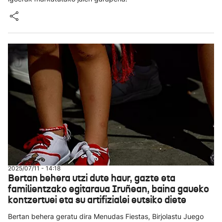
2025/07/11 - 14:18
Bertan behera utzi dute haur, gazte eta
familientzako egitaraua Iruñean, baina gaueko
kontzertuei eta su artifizialei eutsiko diete
Bertan behera geratu dira Menudas Fiestas, Birjolastu Juego