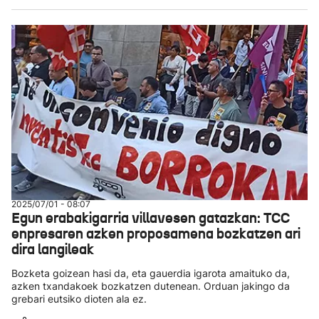
2025/07/01 - 08:07
Egun erabakigarria villavesen gatazkan: TCC
enpresaren azken proposamena bozkatzen ari
dira langileak
Bozketa goizean hasi da, eta gauerdia igarota amaituko da,
azken txandakoek bozkatzen dutenean. Orduan jakingo da
grebari eutsiko dioten ala ez.