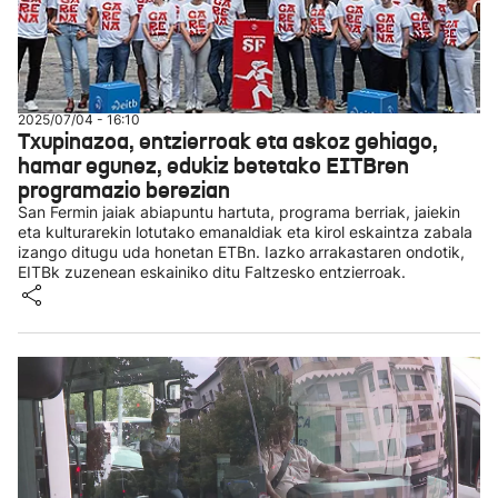
2025/07/04 - 16:10
Txupinazoa, entzierroak eta askoz gehiago,
hamar egunez, edukiz betetako EITBren
programazio berezian
San Fermin jaiak abiapuntu hartuta, programa berriak, jaiekin
eta kulturarekin lotutako emanaldiak eta kirol eskaintza zabala
izango ditugu uda honetan ETBn. Iazko arrakastaren ondotik,
EITBk zuzenean eskainiko ditu Faltzesko entzierroak.