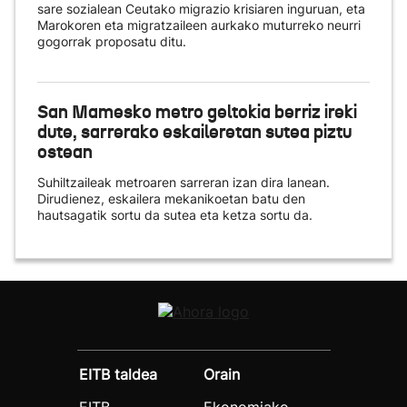
sare sozialean Ceutako migrazio krisiaren inguruan, eta
Marokoren eta migratzaileen aurkako muturreko neurri
gogorrak proposatu ditu.
San Mamesko metro geltokia berriz ireki
dute, sarrerako eskaileretan sutea piztu
ostean
Suhiltzaileak metroaren sarreran izan dira lanean.
Dirudienez, eskailera mekanikoetan batu den
hautsagatik sortu da sutea eta ketza sortu da.
EITB taldea
Orain