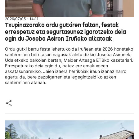
2026/07/05 - 14:11
Txupinazorako ordu gutxiren faltan, festak
errespetuz eta segurtasunez igarotzeko deia
egin du Joseba Asiron Iruñeko alkateak
Ordu gutxi barru festa lehertuko da Iruñean eta 2026 honetako
sanferminen berritasun nagusiak aletu dizkio Joseba Asironek,
Udaletxeko balkoian bertan, Maider Arteaga ETBko kazetariari.
Errespeturako deia egin du, batez ere emakumeen
askatasunarekiko. Jaien izaera herrikoiak iraun izanaz harro
agertu da, bere zazpigarren eta legegintzaldiko azken
sanferminen atarian.