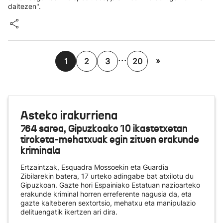
daitezen".
...
»
1
2
3
20
Asteko irakurriena
764 sarea, Gipuzkoako 10 ikastetxetan
tiroketa-mehatxuak egin zituen erakunde
kriminala
Ertzaintzak, Esquadra Mossoekin eta Guardia
Zibilarekin batera, 17 urteko adingabe bat atxilotu du
Gipuzkoan. Gazte hori Espainiako Estatuan nazioarteko
erakunde kriminal horren erreferente nagusia da, eta
gazte kalteberen sextortsio, mehatxu eta manipulazio
delituengatik ikertzen ari dira.