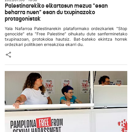
Palestinarekiko elkartasun mezua "esan
beharra nuen" esan du txupinazoko
protagonistak
Yala Nafarroa Palestinarekin plataformako ordezkariek "Stop
genocide" eta "Free Palestine" oihukatu dute sanferminetako
txupinazoan, protokoloa hautsiz. Bat-bateko ekintza horrek
ordezkari politikoen erreakzioa ekarri du.