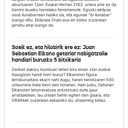
abuztuaren 12an: Euskal Herrian 2183. urtera arte ez da
berriro ikusiko horrelako fenomenorik. Eguzki-eklipse
osoa ilunabarrean hasiko da, eta egunak "bi ilunabar"
izango ditu. Eklipsea Orain.eus-en bidez zuzenean
jarraitu ahal izango da.
Sosik ez, eta hilobirik ere ez: Juan
Sebastian Elkano getariar nabigatzaile
handiari buruzko 5 bitxikeria
Zenbat dakizu munduari lehen bira eman zion euskal
itsasgizon handi horri buruz? Elkanoren figura
lerroburuetara ekarri nahi dugu, haren heriotzaren 500.
urteurrena bete berri den honetan. Hain justu, Getarian
Elkanoren lehorreratzea antzeztuko dute gaur
arratsaldean, lau urtean behin egiten den gisara, eta
ORAINek zuzenean eskainiko du
, streaming bidez.