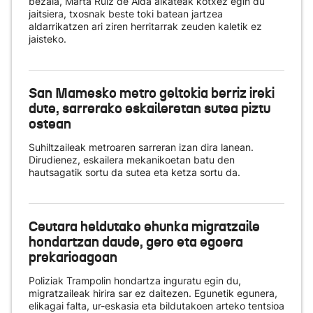
bezala, Marta Ruiz de Alda alkateak kotxez egin du
jaitsiera, txosnak beste toki batean jartzea
aldarrikatzen ari ziren herritarrak zeuden kaletik ez
jaisteko.
San Mamesko metro geltokia berriz ireki
dute, sarrerako eskaileretan sutea piztu
ostean
Suhiltzaileak metroaren sarreran izan dira lanean.
Dirudienez, eskailera mekanikoetan batu den
hautsagatik sortu da sutea eta ketza sortu da.
Ceutara heldutako ehunka migratzaile
hondartzan daude, gero eta egoera
prekarioagoan
Poliziak Trampolin hondartza inguratu egin du,
migratzaileak hirira sar ez daitezen. Egunetik egunera,
elikagai falta, ur-eskasia eta bildutakoen arteko tentsioa