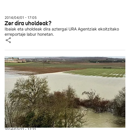
2014/04/01 - 17:05
Zer dira uholdeak?
Ibaiak eta uholdeak dira aztergai URA Agentziak ekoitzitako
erreportaje labur honetan.
2014/03/22 - 17:21