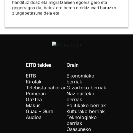
handituz doaz eta migratzaileen egoera gero eta
gogorragoa da, batez ere beren etorkizunari buruzko
ziurgabetasuna dela eta.
EITB taldea
Orain
EITB
Ekonomiako
Kirolak
berriak
Telebista nahieran
Gizarteko berriak
Primeran
Nazioarteko
Gaztea
berriak
Makusi
Politikako berriak
Guau - Gure
Kulturako berriak
Audioa
Teknologiako
berriak
Osasuneko