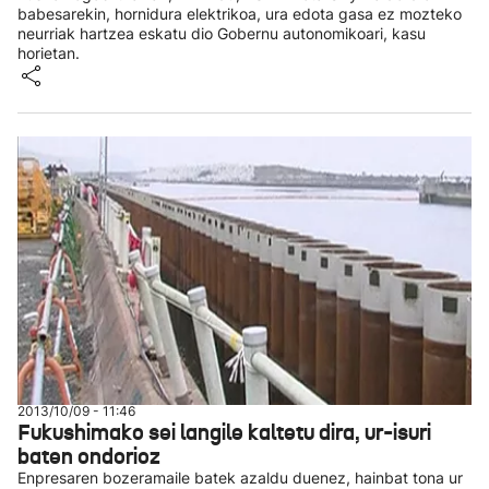
babesarekin, hornidura elektrikoa, ura edota gasa ez mozteko
neurriak hartzea eskatu dio Gobernu autonomikoari, kasu
horietan.
2013/10/09 - 11:46
Fukushimako sei langile kaltetu dira, ur-isuri
baten ondorioz
Enpresaren bozeramaile batek azaldu duenez, hainbat tona ur