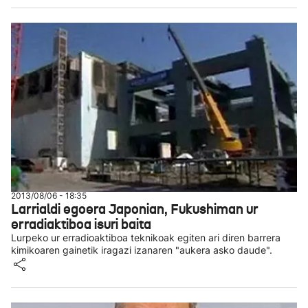
2013/08/06 - 18:35
Larrialdi egoera Japonian, Fukushiman ur
erradiaktiboa isuri baita
Lurpeko ur erradioaktiboa teknikoak egiten ari diren barrera
kimikoaren gainetik iragazi izanaren "aukera asko daude".