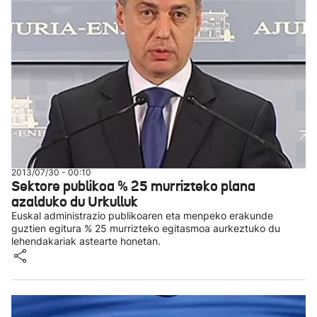
2013/07/30 - 00:10
Sektore publikoa % 25 murrizteko plana
azalduko du Urkulluk
Euskal administrazio publikoaren eta menpeko erakunde
guztien egitura % 25 murrizteko egitasmoa aurkeztuko du
lehendakariak astearte honetan.