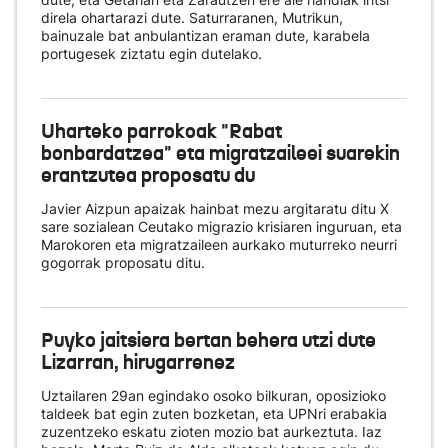
direla ohartarazi dute. Saturraranen, Mutrikun,
bainuzale bat anbulantizan eraman dute, karabela
portugesek ziztatu egin dutelako.
Uharteko parrokoak "Rabat
bonbardatzea" eta migratzaileei suarekin
erantzutea proposatu du
Javier Aizpun apaizak hainbat mezu argitaratu ditu X
sare sozialean Ceutako migrazio krisiaren inguruan, eta
Marokoren eta migratzaileen aurkako muturreko neurri
gogorrak proposatu ditu.
Puyko jaitsiera bertan behera utzi dute
Lizarran, hirugarrenez
Uztailaren 29an egindako osoko bilkuran, oposizioko
taldeek bat egin zuten bozketan, eta UPNri erabakia
zuzentzeko eskatu zioten mozio bat aurkeztuta. Iaz