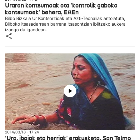
Uraren kontsumoak eta 'kontrolik gabeko
kontsumoek' behera, EAEn
Bilbo Bizkaia Ur Kontsorzioak eta Azti-Tecnaliak antolatuta,
Bilboko itsasadarrean barrena itsasontzian ibiltzeko aukera
izango da igandean.
2014/03/18 - 17:24
'Ura, ibaiak eta herriak' erakusketa, San Telmo