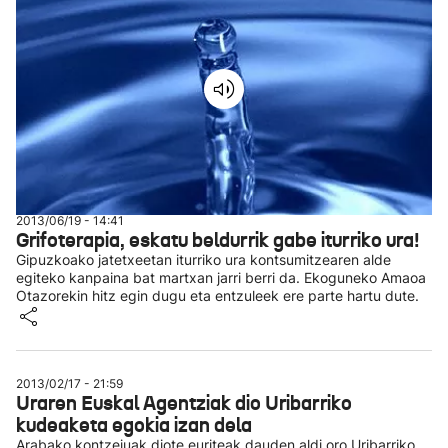
2013/06/19 - 14:41
Grifoterapia, eskatu beldurrik gabe iturriko ura!
Gipuzkoako jatetxeetan iturriko ura kontsumitzearen alde
egiteko kanpaina bat martxan jarri berri da. Ekoguneko Amaoa
Otazorekin hitz egin dugu eta entzuleek ere parte hartu dute.
2013/02/17 - 21:59
Uraren Euskal Agentziak dio Uribarriko
kudeaketa egokia izan dela
Arabako kontzejuak diote euriteak dauden aldi oro Uribarriko