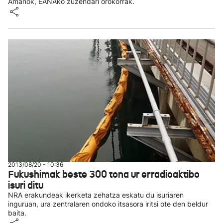
Amanok, EANAko zuzendari orokorrak.
2013/08/20 - 10:36
Fukushimak beste 300 tona ur erradioaktibo
isuri ditu
NRA erakundeak ikerketa zehatza eskatu du isuriaren
inguruan, ura zentralaren ondoko itsasora iritsi ote den beldur
baita.