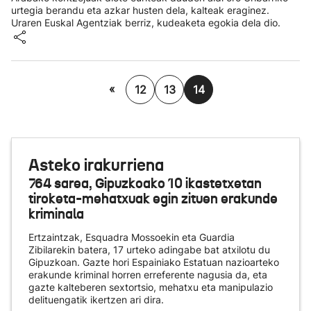
urtegia berandu eta azkar husten dela, kalteak eraginez.
Uraren Euskal Agentziak berriz, kudeaketa egokia dela dio.
«
12
13
14
Asteko irakurriena
764 sarea, Gipuzkoako 10 ikastetxetan
tiroketa-mehatxuak egin zituen erakunde
kriminala
Ertzaintzak, Esquadra Mossoekin eta Guardia
Zibilarekin batera, 17 urteko adingabe bat atxilotu du
Gipuzkoan. Gazte hori Espainiako Estatuan nazioarteko
erakunde kriminal horren erreferente nagusia da, eta
gazte kalteberen sextortsio, mehatxu eta manipulazio
delituengatik ikertzen ari dira.