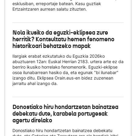
esklusiban, erreportaje batean. Kasu guztiak
Ertzaintzaren aurrean salatu zituzten.
Nola ikusiko da eguzki-eklipsea zure
herritik? Kontsultatu hemen fenomeno
historikoari behatzeko mapak
Ilargiak erabat ezkutatuko du Eguzkia 2026ko
abuztuaren 12an: Euskal Herrian 2183. urtera arte ez da
berriro ikusiko horrelako fenomenorik. Eguzki-eklipse
osoa ilunabarrean hasiko da, eta egunak "bi ilunabar"
izango ditu. Eklipsea Orain.eus-en bidez zuzenean
jarraitu ahal izango da.
Donostiako hiru hondartzetan bainatzea
debekatu dute, karabela portugesak
agertu direlako
Donostiako hiru hondartzetan bainatzea debekatu
dute, eta Getarian eta Zarautzen ere ale handiak iritsi