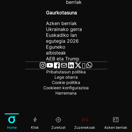
berriak
Gaurkotasuna
Azken berriak
Ukrainako gerra
Euskadiko lan
egutegia 2026
Eguneko
albisteak
AEB eta Trump
Pribatutasun politika
Lege oharra
Cookie politika
Cookieen konfigurazioa
Harremana
Home
Klisk
Zuretzat
Zuzenekoak
Azken berriak