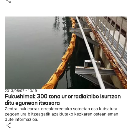
2013/08/07 - 13:19
Fukushimak 300 tona ur erradiaktibo isurtzen
ditu egunean itsasora
Zentral nuklearrak erreaktoreetako sotoetan oso kutsatuta
zegoen ura biltzeagatik azaldutako kezkaren ostean eman
dute informazioa.