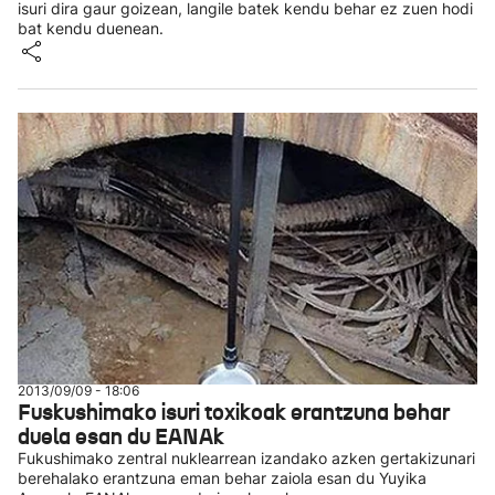
isuri dira gaur goizean, langile batek kendu behar ez zuen hodi
bat kendu duenean.
2013/09/09 - 18:06
Fuskushimako isuri toxikoak erantzuna behar
duela esan du EANAk
Fukushimako zentral nuklearrean izandako azken gertakizunari
berehalako erantzuna eman behar zaiola esan du Yuyika