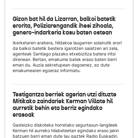
Gizon bat hil da Lizarran, balkoi batetik
erorita, Poliziarengandik ihesi zihoala,
genero-indarkeria kasu baten ostean
Ikerketaren arabera, hildakoa laugarren solairutik erori
da balkoi batetik bestera igarotzen saiatzen ari zela,
agenteak Santiago plazako etxebizitza batera iritsi
direnean. Bertan, emakume batek eraso baten berri
eman du. Auzia sekretupean dagoenez, ez dute
emakumearen egoeraz informatu.
Testigantza berriek agerian utzi dituzte
Mitikako zaindariek Kerman Villate hil
aurretik behin eta berriz egindako
erasoak
Gasteizko diskoteka horretako segurtasun-langileek
Kerman hil aurreko hilabeteetan egindako eraso jakin
batzuen berri eman dute lau gaztek Radio Euskadin,