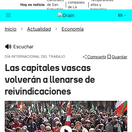
compases
|
|
Hoy es noticia
de San
altas y
de La
Sebastián
tormentas
Blanca
ES
Inicio
Actualidad
Economía
Actualidad
Buscador
Política
Escuchar
DÍA INTERNACIONAL DEL TRABAJO
Compartir
Guardar
Cultura
Las capitales vascas
volverán a llenarse de
Ikusmiran
reivindicaciones
Eguraldia