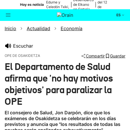
Edurne y
del 12
|
|
Hoy es noticia
de Elkano
Celedón Txiki,
de
en Getaria
en directo
agosto
ES
Inicio
Actualidad
Economía
Actualidad
Buscador
Política
Escuchar
OPE DE OSAKIDETZA
Compartir
Guardar
Cultura
El Departamento de Salud
afirma que 'no hay motivos
Ikusmiran
objetivos' para paralizar la
Eguraldia
OPE
El consejero de Salud, Jon Darpón, dice que los
exámenes de Osakidetza se celebrarán en los días
previstos y anuncia que "los resultados de todas las