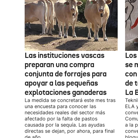
Las instituciones vascas
Los
preparan una compra
se 
conjunta de forrajes para
con
apoyar a las pequeñas
de t
explotaciones ganaderas
La 
La medida se concretará este mes tras
Tekni
una encuesta para conocer las
ELA y
necesidades reales del sector más
conve
afectado por la falta de pastos
Comu
causada por la sequía. Las ayudas
a la 
directas se dejan, por ahora, para final
conve
de año.
bloqu