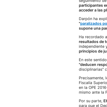
seguimiento de
participantes 
acceder a las p
Darpón ha expl
"
paralizados po
supone una par
Ha recordado 
resultados de t
independiente 
principios de ju
En este sentido
"deducen respo
disciplinarias" 
Precisamente, l
Fiscalía Superi
en la OPE 2016
mismo ante la F
Por su parte,
E
para que el De