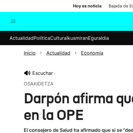
Hoy es noticia
Bajada de Ed
Actualidad
Política
Cul
Actualidad
Política
Cultura
Ikusmiran
Eguraldia
Sociedad
Elecciones
Economía
Inicio
Actualidad
Economía
Internacional
Escuchar
OSAKIDETZA
Darpón afirma que
en la OPE
El consejero de Salud ha afirmado que si se "de