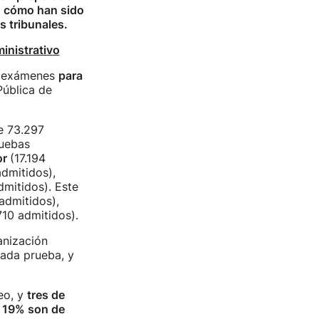
, cómo han sido
s tribunales.
ministrativo
s exámenes
para
Pública de
e 73.297
ruebas
or
(17.194
dmitidos),
mitidos). Este
admitidos),
10 admitidos).
anización
ada prueba, y
eo, y
tres de
l 19% son de