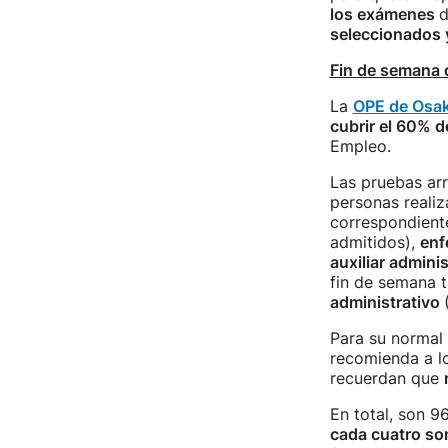
los exámenes
d
seleccionados y
Fin de semana d
La
OPE de Osaki
cubrir el 60% d
Empleo.
Las pruebas arr
personas realiz
correspondient
admitidos),
enf
auxiliar adminis
fin de semana 
administrativo
Para su normal
recomienda a l
recuerdan que
En total, son 9
cada cuatro so