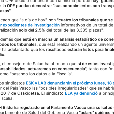
 la OPE decidió continuar con la misma porque
hay "garant
en la OPE puedan demostrar "sus conocimientos con transp
lazas".
icado que "a día de hoy", son
"cuatro los tribunales que s
r expedientes de investigación
informativos de un total de 
alización solo del 2,5%
del total de las 3.335 plazas".
además que
está en marcha un análisis estadístico de cohe
odos los tribunales
, que está realizando un agente universi
y ha adelantado que los resultados
estarán listos para final
lio.
, el consejero de Salud ha afirmado que
si de estas invest
nsabilidades, actuaremos en consecuencia",
tanto con "m
como "pasando los datos a la Fiscalía".
os sindicatos
ESK y LAB denunciarán el próximo lunes, 18 
or del País Vasco las "posibles irregularidades" que se habr
-2017 de Osakidetza. El sindicato
ELA ya denunció
a princi
iscalía.
H Bildu ha registrado en el Parlamento Vasco una solicitud
partamento de Salud del Gobierno Vasco
"aclare" quiénes 