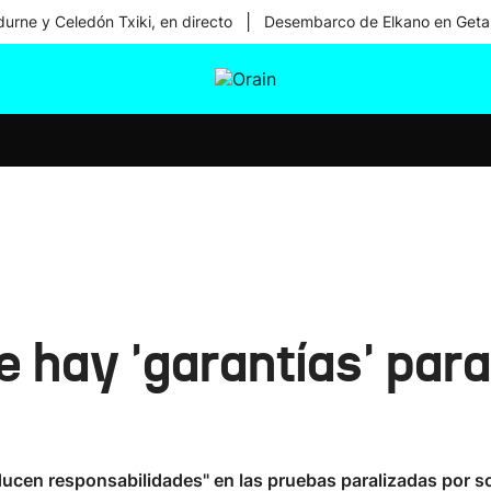
|
urne y Celedón Txiki, en directo
Desembarco de Elkano en Geta
tura
Ikusmiran
Egural
Salud
Tecnología
 hay 'garantías' para
ducen responsabilidades" en las pruebas paralizadas por s