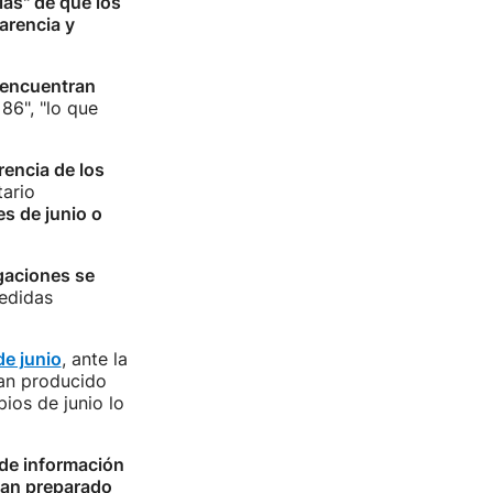
ías" de que los
arencia y
e encuentran
86", "lo que
rencia de los
tario
es de junio o
igaciones se
edidas
de junio
, ante la
ían producido
pios de junio lo
 de información
han preparado