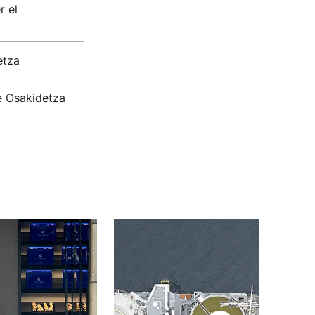
r el
etza
de Osakidetza