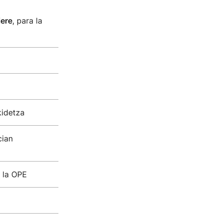
iere
, para la
kidetza
cian
e la OPE