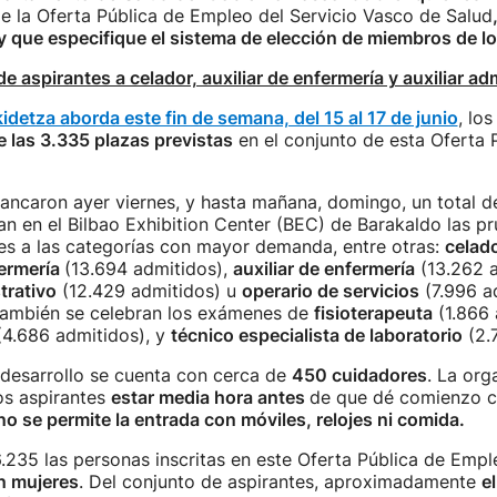
e la Oferta Pública de Empleo del Servicio Vasco de Salud
 que especifique el sistema de elección de miembros de lo
e aspirantes a celador, auxiliar de enfermería y auxiliar ad
detza aborda este fin de semana, del 15 al 17 de junio
, lo
e las 3.335 plazas previstas
en el conjunto de esta Oferta 
ancaron ayer viernes, y hasta mañana, domingo, un total d
an en el Bilbao Exhibition Center (BEC) de Barakaldo las p
es a las categorías con mayor demanda, entre otras:
celad
ermería
(13.694 admitidos),
auxiliar de enfermería
(13.262 a
trativo
(12.429 admitidos) u
operario de servicios
(7.996 ad
también se celebran los exámenes de
fisioterapeuta
(1.866 
(4.686 admitidos), y
técnico especialista de laboratorio
(2.7
 desarrollo se cuenta con cerca de
450 cuidadores
. La org
os aspirantes
estar media hora antes
de que dé comienzo c
no se permite la entrada con móviles, relojes ni comida.
6.235 las personas inscritas en este Oferta Pública de Empl
n mujeres
. Del conjunto de aspirantes, aproximadamente
e