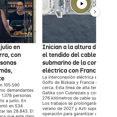
julio en
Inician a la altura de Lemo
rra, con
el tendido del cable
rsonas
submarino de la conexión
más,
eléctrica con Francia
te
La interconexión eléctrica entre el
Golfo de Bizkaia y Francia está más
on 105.590
cerca. Esta línea de alta tensión unirá
como demandantes
Gatika con Cubnezais y contará con
 1.378 personas
276 kilómetros de cable submarino.
o a junio. En
Los trabajos se prolongarán hasta
entó en 534
verano de 2027 y Azti supervisará la
ar las 28.843. El
operación para garantizar que la
aca que este dato