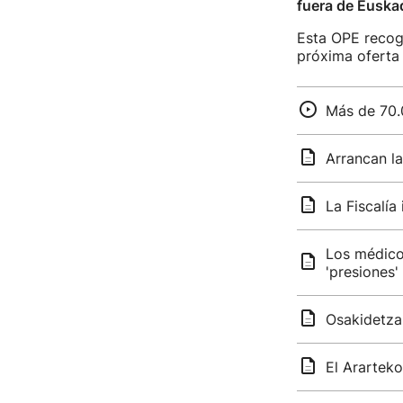
fuera de Euskad
Esta OPE recog
próxima oferta 
Más de 70.
Arrancan l
La Fiscalía
Los médico
'presiones'
Osakidetza 
El Arartek