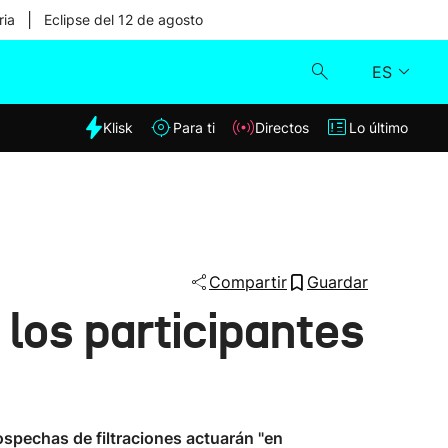
|
ria
Eclipse del 12 de agosto
ES
dia
Klisk
Para ti
Directos
Lo último
Klisk
Directos
Para ti
Compartir
Guardar
 los participantes
Lo último
ospechas de filtraciones actuarán "en