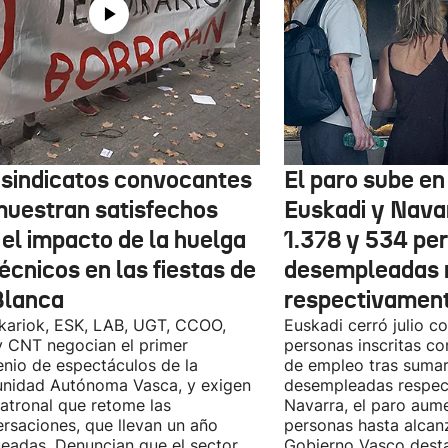
 sindicatos convocantes
El paro sube en 
muestran satisfechos
Euskadi y Nava
 el impacto de la huelga
1.378 y 534 pe
écnicos en las fiestas de
desempleadas 
Blanca
respectivamen
kariok, ESK, LAB, UGT, CCOO,
Euskadi cerró julio c
 CNT negocian el primer
personas inscritas 
nio de espectáculos de la
de empleo tras sumar
nidad Autónoma Vasca, y exigen
desempleadas respect
patronal que retome las
Navarra, el paro aum
rsaciones, que llevan un año
personas hasta alcanz
eadas. Denuncian que el sector
Gobierno Vasco dest