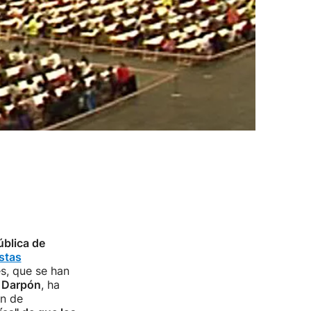
ública de
stas
s, que se han
 Darpón
, ha
ón de