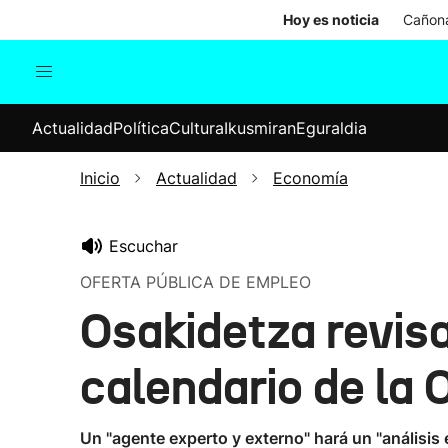
Hoy es noticia
Cañona
Actualidad
Política
Cul
Actualidad
Política
Cultura
Ikusmiran
Eguraldia
Sociedad
Elecciones
Economía
Inicio
Actualidad
Economía
Internacional
Escuchar
OFERTA PÚBLICA DE EMPLEO
Osakidetza revisa
calendario de la
Un "agente experto y externo" hará un "análisis