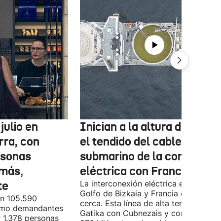
julio en
Inician a la altura de Lemo
rra, con
el tendido del cable
rsonas
submarino de la conexión
más,
eléctrica con Francia
te
La interconexión eléctrica entre el
Golfo de Bizkaia y Francia está más
on 105.590
cerca. Esta línea de alta tensión unirá
como demandantes
Gatika con Cubnezais y contará con
 1.378 personas