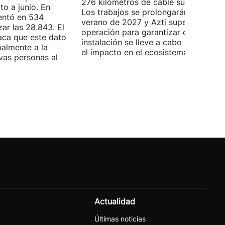
276 kilómetros de cable submarino.
o a junio. En
Los trabajos se prolongarán hasta
entó en 534
verano de 2027 y Azti supervisará la
ar las 28.843. El
operación para garantizar que la
aca que este dato
instalación se lleve a cabo minimizan
palmente a la
el impacto en el ecosistema marino.
vas personas al
Actualidad
Últimas noticias