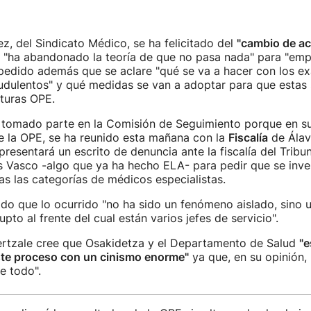
ez, del Sindicato Médico, se ha felicitado del
"cambio de ac
 "ha abandonado la teoría de que no pasa nada" para "emp
 pedido además que se aclare "qué se va a hacer con los e
audulentos" y qué medidas se van a adoptar para que esta
uturas OPE.
 tomado parte en la Comisión de Seguimiento porque en su 
e la OPE, se ha reunido esta mañana con la
Fiscalía
de Álav
resentará un escrito de denuncia ante la fiscalía del Tribu
ís Vasco -algo que ya ha hecho ELA- para pedir que se inve
s las categorías de médicos especialistas.
do que lo ocurrido "no ha sido un fenómeno aislado, sino 
pto al frente del cual están varios jefes de servicio".
bertzale cree que Osakidetza y el Departamento de Salud
"e
te proceso con un cinismo enorme"
ya que, en su opinión,
e todo".