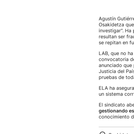
Agustín Gutiérr
Osakidetza que
investigar". Ha
resultan ser fr
se repitan en f
LAB, que no ha
convocatoria d
anunciado que p
Justicia del Pa
pruebas de toda
ELA ha asegura
un sistema corru
El sindicato a
gestionando es
conocimiento d