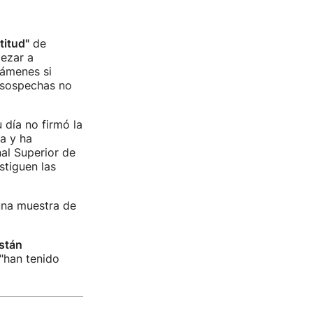
titud"
de
ezar a
xámenes si
s sospechas no
día no firmó la
a y ha
nal Superior de
stiguen las
una muestra de
stán
 "han tenido