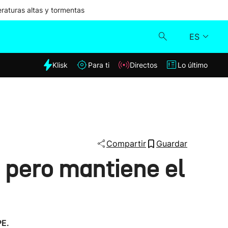
aturas altas y tormentas
ES
dia
Klisk
Para ti
Directos
Lo último
Klisk
Directos
Para ti
Compartir
Guardar
 pero mantiene el
Lo último
PE.