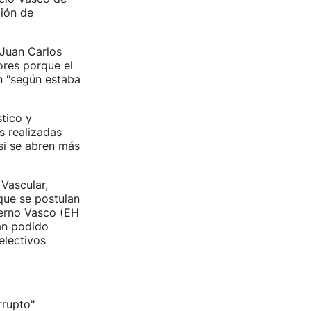
ción de
 Juan Carlos
ores porque el
n "según estaba
stico y
s realizadas
si se abren más
Vascular,
 que se postulan
ierno Vasco (EH
an podido
electivos
rrupto"