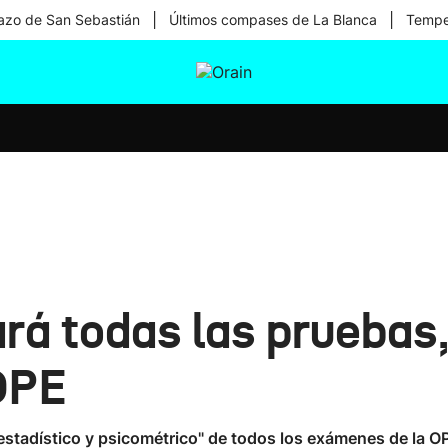
|
|
zo de San Sebastián
Últimos compases de La Blanca
Temper
tura
Ikusmiran
Egural
Salud
Tecnología
rá todas las pruebas,
 OPE
 estadístico y psicométrico" de todos los exámenes de la O