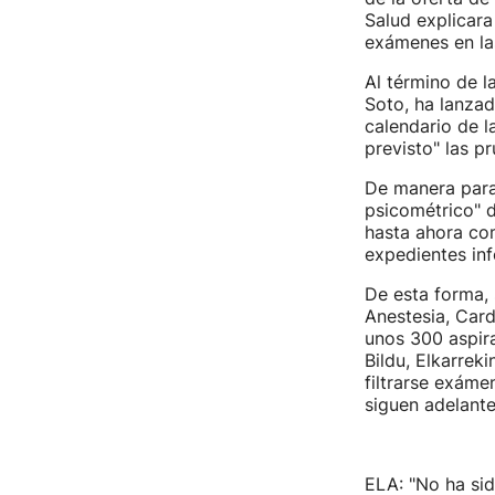
Salud explicara
exámenes en las
Al término de l
Soto, ha lanzad
calendario de 
previsto" las p
De manera paral
psicométrico" d
hasta ahora co
expedientes inf
De esta forma, 
Anestesia, Card
unos 300 aspira
Bildu, Elkarrek
filtrarse exáme
siguen adelante
ELA: "No ha sid