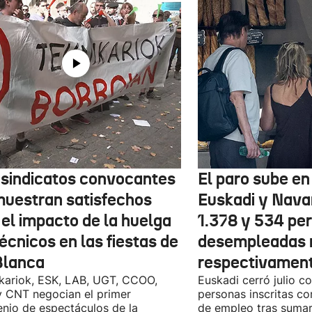
 sindicatos convocantes
El paro sube en 
muestran satisfechos
Euskadi y Nava
 el impacto de la huelga
1.378 y 534 pe
écnicos en las fiestas de
desempleadas 
Blanca
respectivamen
kariok, ESK, LAB, UGT, CCOO,
Euskadi cerró julio c
 CNT negocian el primer
personas inscritas 
nio de espectáculos de la
de empleo tras sumar