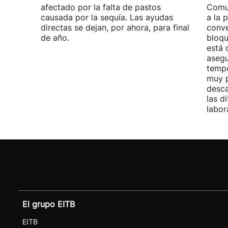
afectado por la falta de pastos
Comu
causada por la sequía. Las ayudas
a la 
directas se dejan, por ahora, para final
conve
de año.
bloqu
está 
asegu
tempo
muy p
desca
las d
labor
El grupo EITB
EITB