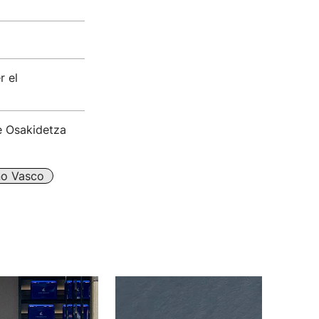
r el
de Osakidetza
no Vasco