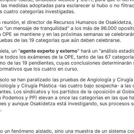
 las medidas adoptadas para esclarecer si hubo o no filtra
 cuatro categorías investigadas.
a reunión, el director de Recursos Humanos de Osakidetza,
o "un mensaje de tranquilidad" a los más de 96.000 oposit
la OPE se mantiene y en las próximas semanas se celebrará
ruebas de las 19 categorías que aún deben celebrarse.
ela, un "
agente experto y externo
" hará un "análisis estadí
e todos los exámenes de la OPE, tanto de las 67 categoría
mo de las 19 pendientes, cuyas conclusiones determinarán 
ormativos que los cuatro en curso.
solo se han paralizado las pruebas de Angiología y Cirugía 
iología y Cirugía Plástica -las cuatro bajo sospecha- a las
ntes. Los sindicatos y los partidos de la oposición al Gob
in Podemos y PP) elevan a once las categorías en las que h
nes y aunque Osakidetza está investigando, sus procesos s
.
o un fenómeno aislado, sino una muestra de un sistema co