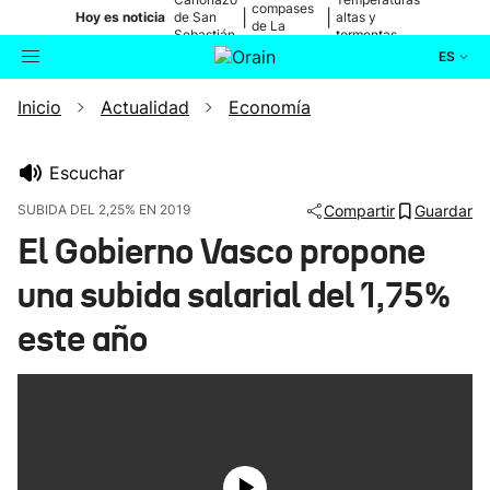
compases
|
|
Hoy es noticia
de San
altas y
de La
Sebastián
tormentas
Blanca
ES
Inicio
Actualidad
Economía
Actualidad
Buscador
Política
Escuchar
SUBIDA DEL 2,25% EN 2019
Compartir
Guardar
Cultura
El Gobierno Vasco propone
una subida salarial del 1,75%
Ikusmiran
este año
Eguraldia