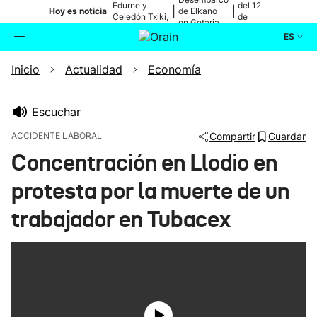
Edurne y
del 12
|
|
Hoy es noticia
de Elkano
Celedón Txiki,
de
en Getaria
en directo
agosto
ES
Inicio
Actualidad
Economía
Actualidad
Buscador
Política
Escuchar
ACCIDENTE LABORAL
Compartir
Guardar
Cultura
Concentración en Llodio en
protesta por la muerte de un
Ikusmiran
trabajador en Tubacex
Eguraldia