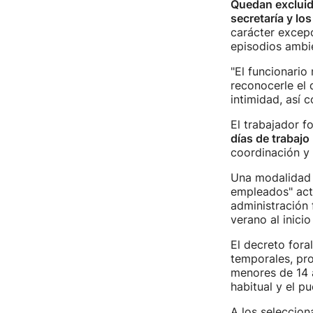
Quedan excluido
secretaría y lo
carácter excepc
episodios ambie
"El funcionari
reconocerle el 
intimidad, así 
El trabajador f
días de trabajo
coordinación y
Una modalidad 
empleados" actu
administración 
verano al inicio
El decreto fora
temporales, pro
menores de 14 a
habitual y el pu
A los seleccion