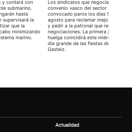
 y contará con
Los sindicatos que negocian el prime
ble submarino.
convenio vasco del sector han
ongarán hasta
convocado paros los días 5, 14 y 26 
 supervisará la
agosto para reclamar mejoras labora
izar que la
y pedir a la patronal que retome las
a cabo minimizando
negociaciones. La primera jornada de
istema marino.
huelga coincidirá este miércoles con 
día grande de las fiestas de Vitoria-
Gasteiz.
Actualidad