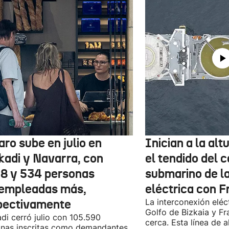
aro sube en julio en
Inician a la al
kadi y Navarra, con
el tendido del 
78 y 534 personas
submarino de l
empleadas más,
eléctrica con F
pectivamente
La interconexión eléct
Golfo de Bizkaia y Fr
di cerró julio con 105.590
cerca. Esta línea de a
nas inscritas como demandantes