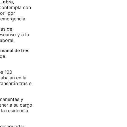
, obra,
 contempla con
or" por
e emergencia.
más de
escanso y a la
aboral.
manal de tres
 de
os 100
rabajan en la
rancarán tras el
rmanentes y
ener a su cargo
la residencia
berseguridad,