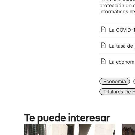
protección de d
informáticos ne
La COVID-1
La tasa de 
La economí
Economía
Titulares De 
Te puede interesar