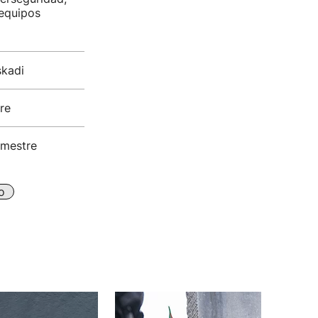
 equipos
skadi
re
imestre
o