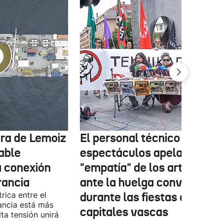
tura de Lemoiz
El personal técnico de
cable
espectáculos apela a la
a conexión
"empatía" de los artistas
rancia
ante la huelga convocada
rica entre el
durante las fiestas de las
ancia está más
capitales vascas
lta tensión unirá