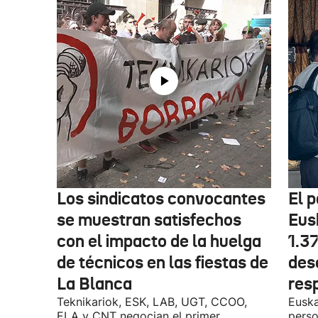
Los sindicatos convocantes
El p
se muestran satisfechos
Eus
con el impacto de la huelga
1.3
de técnicos en las fiestas de
des
La Blanca
res
Teknikariok, ESK, LAB, UGT, CCOO,
Euska
ELA y CNT negocian el primer
perso