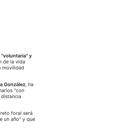
"voluntaria" y
n de la vida
n movilidad
na González
, ha
narios "con
 distancia
reto foral será
e un año" y que