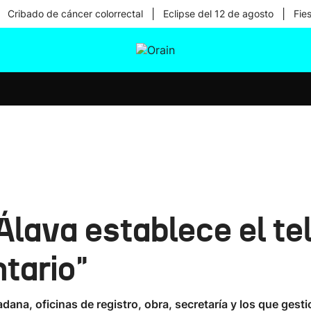
|
|
Cribado de cáncer colorrectal
Eclipse del 12 de agosto
Fie
tura
Ikusmiran
Egural
Salud
Tecnología
Álava establece el te
ntario"
ana, oficinas de registro, obra, secretaría y los que gest