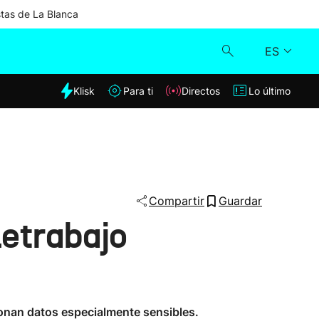
stas de La Blanca
ES
dia
Klisk
Para ti
Directos
Lo último
Klisk
Directos
Para ti
Compartir
Guardar
letrabajo
Lo último
ionan datos especialmente sensibles.