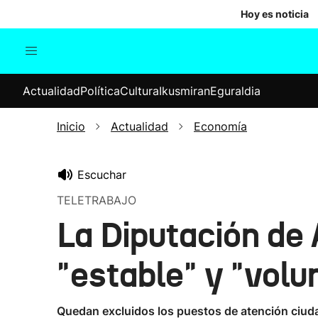
Hoy es noticia
Actualidad
Política
Cul
Actualidad
Política
Cultura
Ikusmiran
Eguraldia
Sociedad
Elecciones
Economía
Inicio
Actualidad
Economía
Internacional
Escuchar
TELETRABAJO
La Diputación de 
"estable" y "volu
Quedan excluidos los puestos de atención ciudad