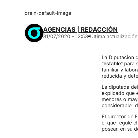
orain-default-image
AGENCIAS | REDACCIÓN
31/07/2020 - 12:53
Última actualización
La Diputación 
"estable"
para s
familiar y labor
reducida y det
La diputada de
explicado que e
menores o mayor
considerable" d
El director de 
el que regule e
posean en su do