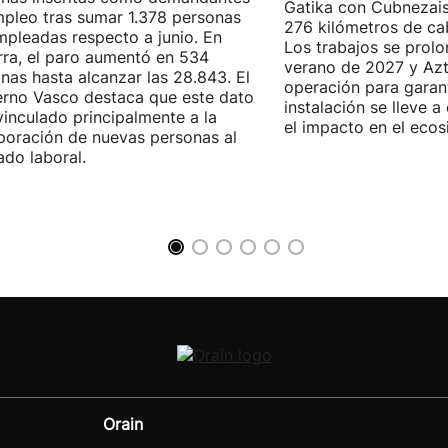
Gatika con Cubnezais
pleo tras sumar 1.378 personas
276 kilómetros de ca
pleadas respecto a junio. En
Los trabajos se prol
ra, el paro aumentó en 534
verano de 2027 y Azti
nas hasta alcanzar las 28.843. El
operación para garant
rno Vasco destaca que este dato
instalación se lleve 
vinculado principalmente a la
el impacto en el ecos
poración de nuevas personas al
do laboral.
Orain