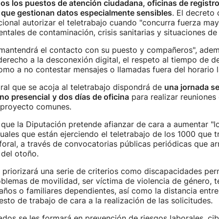
s los puestos de atención ciudadana, oficinas de registro
s que gestionan datos especialmente sensibles
. El decreto
ional autorizar el teletrabajo cuando "concurra fuerza may
ntales de contaminación, crisis sanitarias y situaciones d
o mantendrá el contacto con su puesto y compañeros", ade
derecho a la desconexión digital, el respeto al tiempo de d
como a no contestar mensajes o llamadas fuera del horario l
oral que se acoja al teletrabajo dispondrá de
una jornada se
 no presencial
y dos días de oficina
para realizar reuniones
 proyecto comunes.
que la Diputación pretende afianzar de cara a aumentar "l
ales que están ejerciendo el teletrabajo de los 1000 que t
foral, a través de convocatorias públicas periódicas que ar
 del otoño.
l priorizará una serie de criterios como discapacidades pe
blemas de movilidad, ser víctima de violencia de género, t
ños o familiares dependientes, así como la distancia entre 
esto de trabajo de cara a la realización de las solicitudes.
ados se les formará en prevención de riesgos laborales, ci