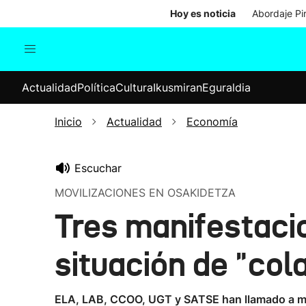
Hoy es noticia
Abordaje Pi
Actualidad
Política
Cul
Actualidad
Política
Cultura
Ikusmiran
Eguraldia
Sociedad
Elecciones
Economía
Inicio
Actualidad
Economía
Internacional
Escuchar
MOVILIZACIONES EN OSAKIDETZA
Tres manifestaci
situación de "co
ELA, LAB, CCOO, UGT y SATSE han llamado a movil