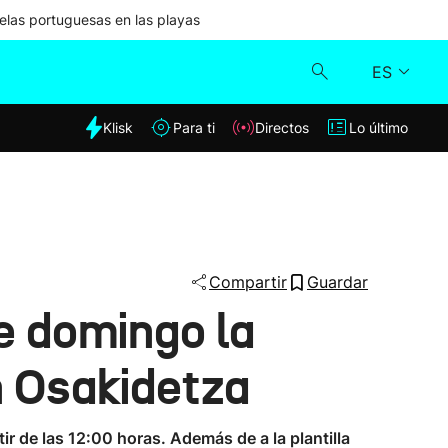
las portuguesas en las playas
ES
dia
Klisk
Para ti
Directos
Lo último
Klisk
Directos
Para ti
Compartir
Guardar
e domingo la
Lo último
n Osakidetza
r de las 12:00 horas. Además de a la plantilla