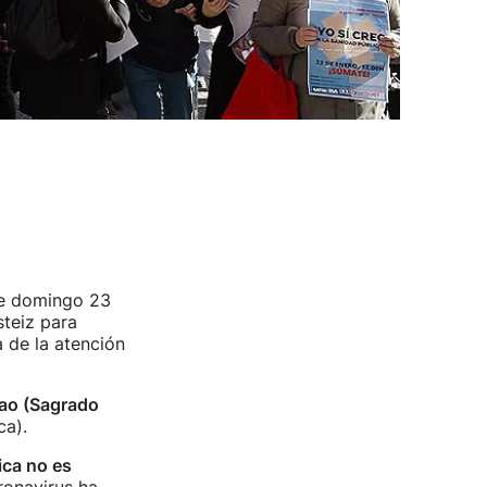
e domingo 23
steiz para
a de la atención
bao (Sagrado
ca).
ica no es