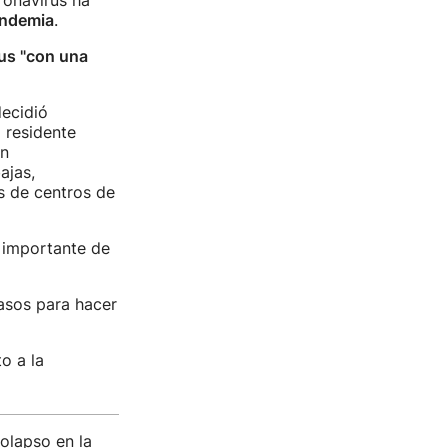
oronavirus ha
andemia
.
rus "con una
ecidió
 residente
an
ajas,
s de centros de
importante de
asos para hacer
o a la
colapso en la