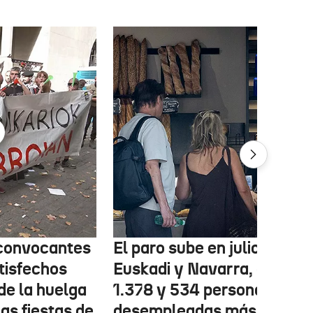
 convocantes
El paro sube en julio en
tisfechos
Euskadi y Navarra, con
de la huelga
1.378 y 534 personas
las fiestas de
desempleadas más,