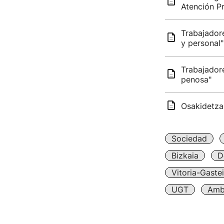
Atención Pr
Trabajador
y personal"
Trabajador
penosa"
Osakidetza 
Sociedad
Bizkaia
D
Vitoria-Gaste
UGT
Amb