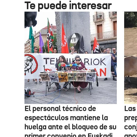
Te puede interesar
El personal técnico de
Las
espectáculos mantiene la
pre
huelga ante el bloqueo de su
con
primer convenio en Euskadi
apo