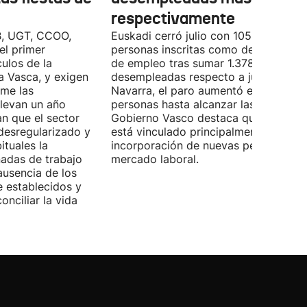
respectivamente
B, UGT, CCOO,
Euskadi cerró julio con 105.590
el primer
personas inscritas como demandante
ulos de la
de empleo tras sumar 1.378 personas
Vasca, y exigen
desempleadas respecto a junio. En
ome las
Navarra, el paro aumentó en 534
llevan un año
personas hasta alcanzar las 28.843. E
n que el sector
Gobierno Vasco destaca que este da
desregularizado y
está vinculado principalmente a la
tuales la
incorporación de nuevas personas al
nadas de trabajo
mercado laboral.
ausencia de los
 establecidos y
onciliar la vida