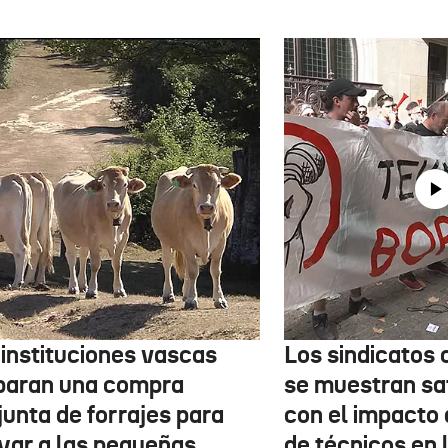
 instituciones vascas
Los sindicatos
paran una compra
se muestran sa
junta de forrajes para
con el impacto 
yar a las pequeñas
de técnicos en 