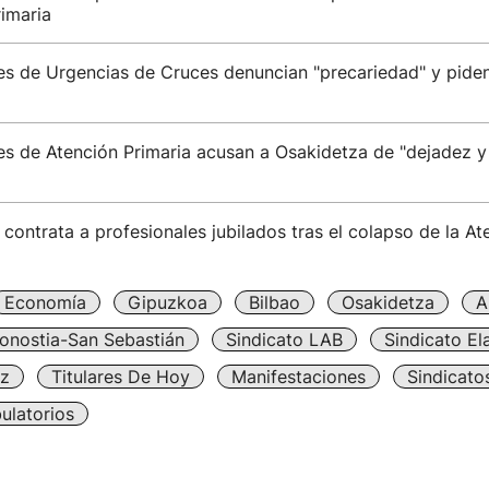
imaria
es de Urgencias de Cruces denuncian "precariedad" y pide
es de Atención Primaria acusan a Osakidetza de "dejadez y
contrata a profesionales jubilados tras el colapso de la At
Economía
Gipuzkoa
Bilbao
Osakidetza
A
onostia-San Sebastián
Sindicato LAB
Sindicato El
iz
Titulares De Hoy
Manifestaciones
Sindicato
ulatorios