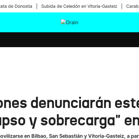
|
|
rata de Donostia
Subida de Celedón en Vitoria-Gasteiz
Carabe
tura
Ikusmiran
Egural
Salud
Tecnología
ones denunciarán est
lapso y sobrecarga" e
izarse en Bilbao, San Sebastián y Vitoria-Gasteiz, a parti