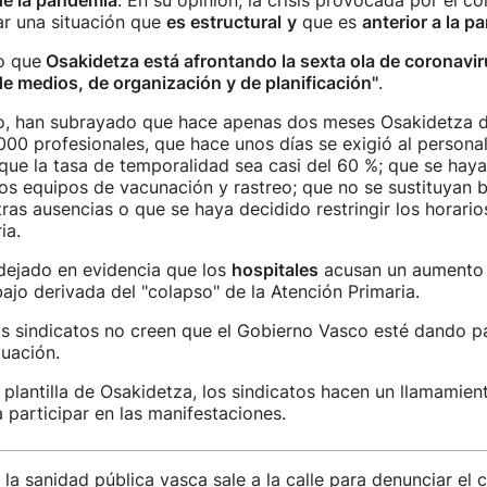
e la pandemia
. En su opinión, la crisis provocada por el c
ar una situación que
es estructural
y
que es
anterior a la p
o que
Osakidetza está afrontando la sexta ola de coronavi
 de medios, de organización y de planificación"
.
o, han subrayado que hace apenas dos meses Osakidetza d
000 profesionales, que hace unos días se exigió al personal
; que la tasa de temporalidad sea casi del 60 %; que se hay
s equipos de vacunación y rastreo; que no se sustituyan b
ras ausencias o que se haya decidido restringir los horario
ia.
dejado en evidencia que los
hospitales
acusan un aumento 
bajo derivada del "colapso" de la Atención Primaria.
os sindicatos no creen que el Gobierno Vasco esté dando p
tuación.
plantilla de Osakidetza, los sindicatos hacen un llamamient
 participar en las manifestaciones.
la sanidad pública vasca sale a la calle para denunciar el 