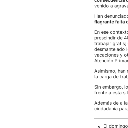
consecuencia d
venido a agrav
Han denunciad
flagrante falta
En ese context
prescindir de 4
trabajar gratis
desmantelado lo
vacaciones y ot
Atención Primar
Asimismo, han 
la carga de tra
Sin embargo, l
frente a esta si
Además de a la 
ciudadanía para
El domingo 