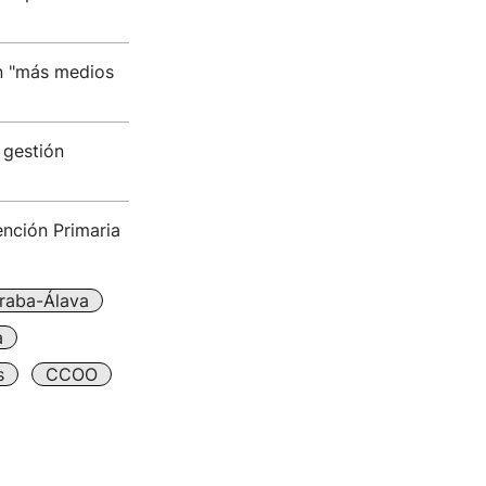
n "más medios
 gestión
ención Primaria
raba-Álava
a
s
CCOO