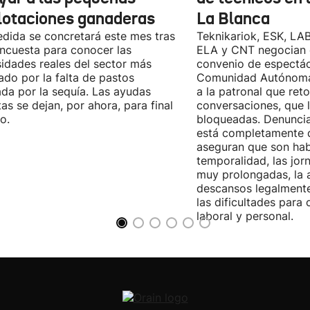
lotaciones ganaderas
La Blanca
dida se concretará este mes tras
Teknikariok, ESK, LA
ncuesta para conocer las
ELA y CNT negocian 
idades reales del sector más
convenio de espectác
ado por la falta de pastos
Comunidad Autónoma 
da por la sequía. Las ayudas
a la patronal que ret
tas se dejan, por ahora, para final
conversaciones, que 
o.
bloqueadas. Denuncia
está completamente 
aseguran que son habi
temporalidad, las jor
muy prolongadas, la 
descansos legalmente
las dificultades para c
laboral y personal.