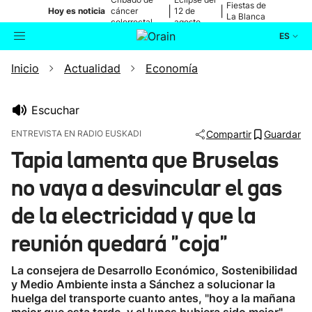
Fiestas de
|
|
Hoy es noticia
cáncer
12 de
La Blanca
colorrectal
agosto
ES
Inicio
Actualidad
Economía
Actualidad
Buscador
Política
Escuchar
ENTREVISTA EN RADIO EUSKADI
Compartir
Guardar
Cultura
Tapia lamenta que Bruselas
no vaya a desvincular el gas
Ikusmiran
de la electricidad y que la
Eguraldia
reunión quedará "coja"
La consejera de Desarrollo Económico, Sostenibilidad
y Medio Ambiente insta a Sánchez a solucionar la
huelga del transporte cuanto antes, "hoy a la mañana