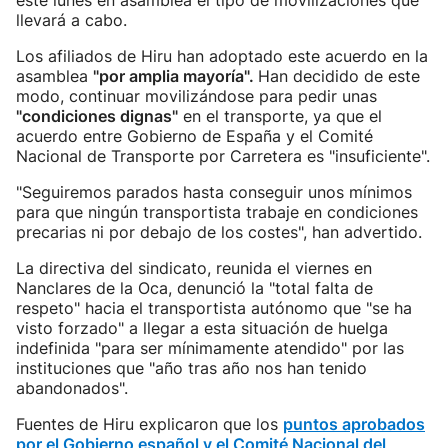
este lunes en asamblea el tipo de movilizaciones que
llevará a cabo.
Los afiliados de Hiru han adoptado este acuerdo en la
asamblea
"por amplia mayoría".
Han decidido de este
modo, continuar movilizándose para pedir unas
"condiciones dignas"
en el transporte, ya que el
acuerdo entre Gobierno de España y el Comité
Nacional de Transporte por Carretera es "insuficiente".
"Seguiremos parados hasta conseguir unos mínimos
para que ningún transportista trabaje en condiciones
precarias ni por debajo de los costes", han advertido.
La directiva del sindicato, reunida el viernes en
Nanclares de la Oca, denunció la "total falta de
respeto" hacia el transportista autónomo que "se ha
visto forzado" a llegar a esta situación de huelga
indefinida "para ser mínimamente atendido" por las
instituciones que "año tras año nos han tenido
abandonados".
Fuentes de Hiru explicaron que los
puntos aprobados
por el Gobierno español y el Comité Nacional del