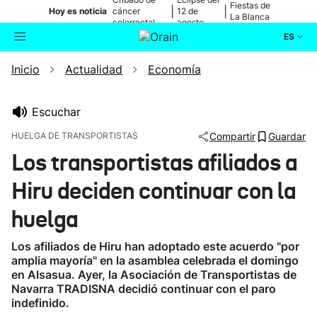
Fiestas de
|
|
Hoy es noticia
cáncer
12 de
La Blanca
colorrectal
agosto
ES
Inicio
Actualidad
Economía
Actualidad
Buscador
Política
Escuchar
HUELGA DE TRANSPORTISTAS
Compartir
Guardar
Cultura
Los transportistas afiliados a
Hiru deciden continuar con la
Ikusmiran
huelga
Eguraldia
Los afiliados de Hiru han adoptado este acuerdo "por
amplia mayoría" en la asamblea celebrada el domingo
en Alsasua. Ayer, la Asociación de Transportistas de
Navarra TRADISNA decidió continuar con el paro
indefinido.