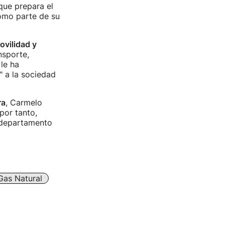
que prepara el
omo parte de su
ovilidad y
nsporte,
le ha
 a la sociedad
ra
, Carmelo
por tanto,
l departamento
Gas Natural