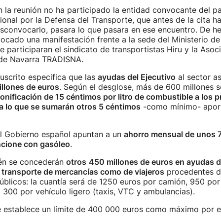
 la reunión no ha participado la entidad convocante del pa
onal por la Defensa del Transporte, que antes de la cita h
sconvocarlo, pasara lo que pasara en ese encuentro. De h
ocado una manifestación frente a la sede del Ministerio d
e participaran el sindicato de transportistas Hiru y la Asoc
 de Navarra TRADISNA.
scrito especifica que las
ayudas del Ejecutivo
al sector a
llones de euros
. Según el desglose, más de 600 millones s
onificación de 15 céntimos por litro de combustible a los p
a lo que se sumarán otros 5 céntimos
-como mínimo- aport
el Gobierno español apuntan a un
ahorro mensual de unos 
ncione con gasóleo
.
én se concederán
otros
450 millones de euros en ayudas di
e transporte de mercancías como de viajeros
procedentes d
blicos: la cuantía será de 1250 euros por camión, 950 po
 300 por vehículo ligero (taxis, VTC y ambulancias).
e establece un límite de 400 000 euros como máximo por 