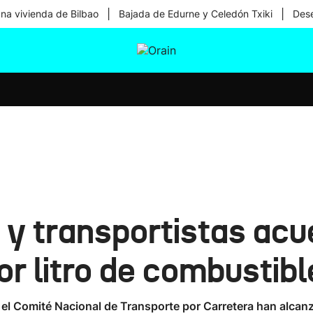
|
|
una vivienda de Bilbao
Bajada de Edurne y Celedón Txiki
Dese
tura
Ikusmiran
Egural
Salud
Tecnología
 y transportistas acu
r litro de combustibl
y el Comité Nacional de Transporte por Carretera han alcan