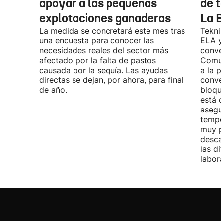
apoyar a las pequeñas
de t
explotaciones ganaderas
La 
La medida se concretará este mes tras
Tekni
una encuesta para conocer las
ELA y
necesidades reales del sector más
conve
afectado por la falta de pastos
Comu
causada por la sequía. Las ayudas
a la 
directas se dejan, por ahora, para final
conve
de año.
bloqu
está 
asegu
tempo
muy p
desca
las d
labor