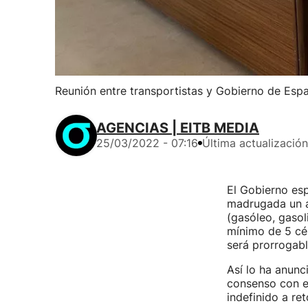
Reunión entre transportistas y Gobierno de Espa
AGENCIAS | EITB MEDIA
25/03/2022 - 07:16
Última actualización
El Gobierno es
madrugada un a
(gasóleo, gasol
mínimo de 5 cén
será prorrogabl
Así lo ha anunc
consenso con e
indefinido a re