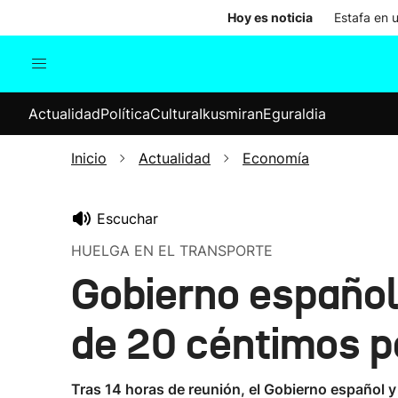
Hoy es noticia
Estafa en 
Actualidad
Política
Cul
Actualidad
Política
Cultura
Ikusmiran
Eguraldia
Sociedad
Elecciones
Economía
Inicio
Actualidad
Economía
Internacional
Escuchar
HUELGA EN EL TRANSPORTE
Gobierno español
de 20 céntimos po
Tras 14 horas de reunión, el Gobierno español 