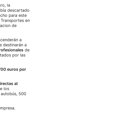
ro, la
abía descartado
echo para este
e Transportes en
iacion de
scenderán a
e destinarán a
rofesionales
de
ados por las
700 euros por
rectas al
e los
r autobús, 500
empresa.