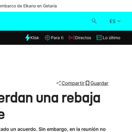
mbarco de Elkano en Getaria
ES
dia
Klisk
Para ti
Directos
Lo último
Klisk
Directos
Para ti
Compartir
Guardar
erdan una rebaja
Lo último
e
zado un acuerdo. Sin embargo, en la reunión no