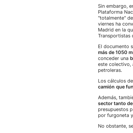
Sin embargo, en
Plataforma Naci
"totalmente" de
viernes ha conv
Madrid en la qu
Transportistas
El documento su
más de 1050 mi
conceder una
b
este colectivo,
petroleras.
Los cálculos d
camión
que fu
Además, tambi
sector tanto d
presupuestos pú
por furgoneta y
No obstante, s