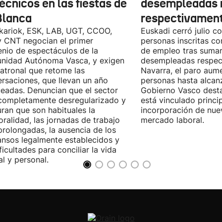
écnicos en las fiestas de
desempleadas 
Blanca
respectivamen
kariok, ESK, LAB, UGT, CCOO,
Euskadi cerró julio c
 CNT negocian el primer
personas inscritas 
nio de espectáculos de la
de empleo tras sumar
nidad Autónoma Vasca, y exigen
desempleadas respect
patronal que retome las
Navarra, el paro aum
rsaciones, que llevan un año
personas hasta alcanz
eadas. Denuncian que el sector
Gobierno Vasco dest
completamente desregularizado y
está vinculado princi
ran que son habituales la
incorporación de nue
ralidad, las jornadas de trabajo
mercado laboral.
rolongadas, la ausencia de los
nsos legalmente establecidos y
ificultades para conciliar la vida
al y personal.