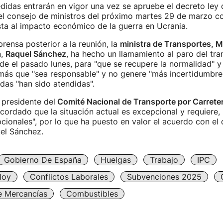
idas entrarán en vigor una vez se apruebe el decreto ley 
 el consejo de ministros del próximo martes 29 de marzo c
ta al impacto económico de la guerra en Ucrania.
prensa posterior a la reunión, la
ministra de Transportes, M
a
,
Raquel Sánchez
, ha hecho un llamamiento al paro del tra
 el pasado lunes, para "que se recupere la normalidad" y 
ás que "sea responsable" y no genere "más incertidumbre"
as "han sido atendidas".
 presidente del
Comité Nacional de Transporte por Carrete
cordado que la situación actual es excepcional y requiere, 
ionales", por lo que ha puesto en valor el acuerdo con e
el Sánchez.
Gobierno De España
Huelgas
Trabajo
IPC
Hoy
Conflictos Laborales
Subvenciones 2025
e Mercancías
Combustibles