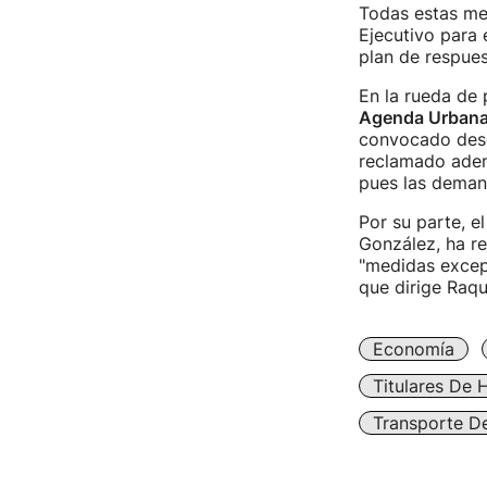
Todas estas med
Ejecutivo para
plan de respues
En la rueda de 
Agenda Urban
convocado desde
reclamado adem
pues las demand
Por su parte, el
González, ha re
"medidas excepc
que dirige Raqu
Economía
Titulares De 
Transporte D