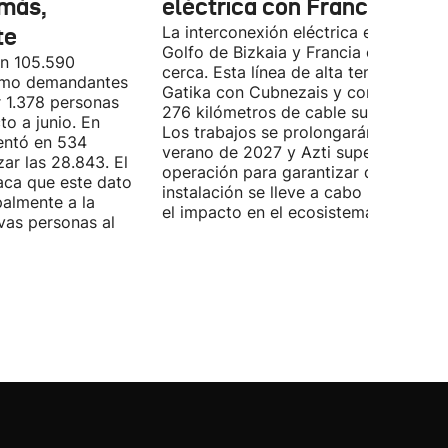
más,
eléctrica con Francia
te
La interconexión eléctrica entre el
Golfo de Bizkaia y Francia está más
on 105.590
cerca. Esta línea de alta tensión unirá
como demandantes
Gatika con Cubnezais y contará con
 1.378 personas
276 kilómetros de cable submarino.
o a junio. En
Los trabajos se prolongarán hasta
entó en 534
verano de 2027 y Azti supervisará la
ar las 28.843. El
operación para garantizar que la
aca que este dato
instalación se lleve a cabo minimizan
palmente a la
el impacto en el ecosistema marino.
vas personas al