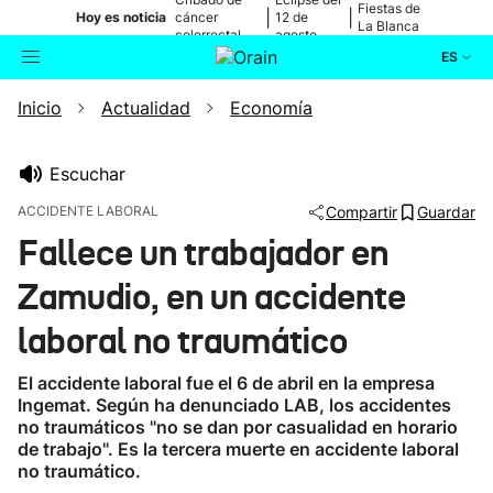
Fiestas de
|
|
Hoy es noticia
cáncer
12 de
La Blanca
colorrectal
agosto
ES
Inicio
Actualidad
Economía
Actualidad
Buscador
Política
Escuchar
ACCIDENTE LABORAL
Compartir
Guardar
Cultura
Fallece un trabajador en
Zamudio, en un accidente
Ikusmiran
laboral no traumático
Eguraldia
El accidente laboral fue el 6 de abril en la empresa
Ingemat. Según ha denunciado LAB, los accidentes
no traumáticos "no se dan por casualidad en horario
de trabajo". Es la tercera muerte en accidente laboral
no traumático.