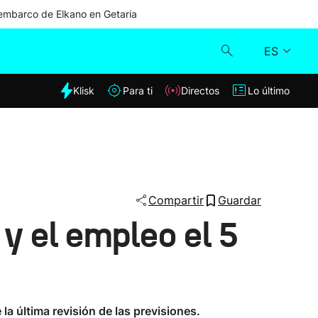
mbarco de Elkano en Getaria
ES
dia
Klisk
Para ti
Directos
Lo último
Klisk
Directos
Para ti
Compartir
Guardar
 y el empleo el 5
Lo último
a última revisión de las previsiones.