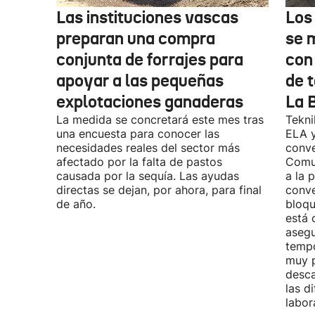
Las instituciones vascas
Los
preparan una compra
se 
conjunta de forrajes para
con
apoyar a las pequeñas
de t
explotaciones ganaderas
La 
La medida se concretará este mes tras
Tekni
una encuesta para conocer las
ELA y
necesidades reales del sector más
conve
afectado por la falta de pastos
Comu
causada por la sequía. Las ayudas
a la 
directas se dejan, por ahora, para final
conve
de año.
bloqu
está 
asegu
tempo
muy p
desca
las d
labor