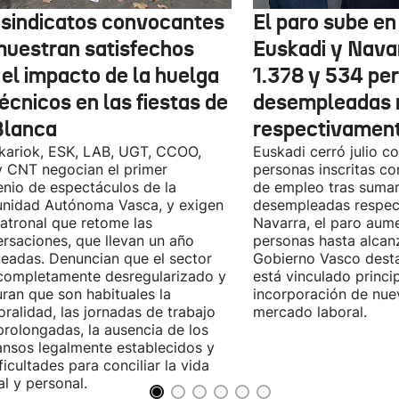
 sindicatos convocantes
El paro sube en 
muestran satisfechos
Euskadi y Nava
 el impacto de la huelga
1.378 y 534 pe
écnicos en las fiestas de
desempleadas 
Blanca
respectivamen
kariok, ESK, LAB, UGT, CCOO,
Euskadi cerró julio c
 CNT negocian el primer
personas inscritas 
nio de espectáculos de la
de empleo tras sumar
nidad Autónoma Vasca, y exigen
desempleadas respect
patronal que retome las
Navarra, el paro aum
rsaciones, que llevan un año
personas hasta alcanz
eadas. Denuncian que el sector
Gobierno Vasco dest
completamente desregularizado y
está vinculado princi
ran que son habituales la
incorporación de nue
ralidad, las jornadas de trabajo
mercado laboral.
rolongadas, la ausencia de los
nsos legalmente establecidos y
ificultades para conciliar la vida
al y personal.