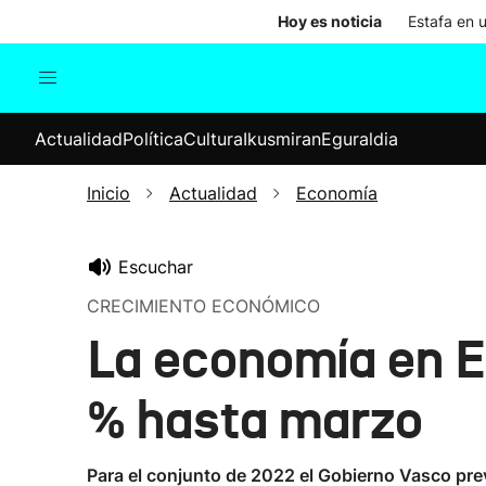
Hoy es noticia
Estafa en 
Actualidad
Política
Cul
Actualidad
Política
Cultura
Ikusmiran
Eguraldia
Sociedad
Elecciones
Economía
Inicio
Actualidad
Economía
Internacional
Escuchar
CRECIMIENTO ECONÓMICO
La economía en Eu
% hasta marzo
Para el conjunto de 2022 el Gobierno Vasco prev