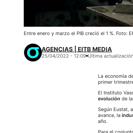
Entre enero y marzo el PIB creció el 1 %. Foto: E
AGENCIAS | EITB MEDIA
25/04/2022 - 12:09
Última actualizació
La economía de
primer trimestr
El Instituto Va
evolución
de la
Según Eustat, a
avance, la
indus
año.
Para el conjun