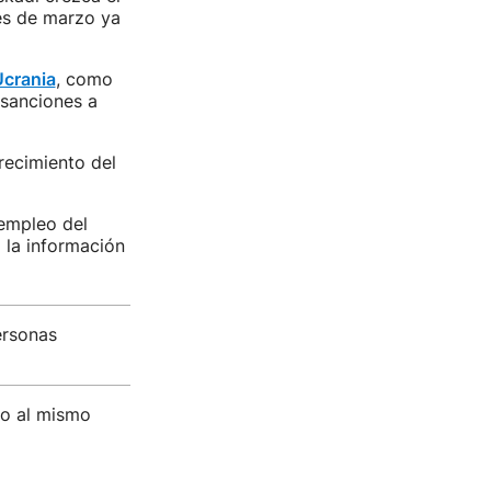
mes de marzo ya
Ucrania
, como
s sanciones a
recimiento del
 empleo del
 la información
ersonas
to al mismo