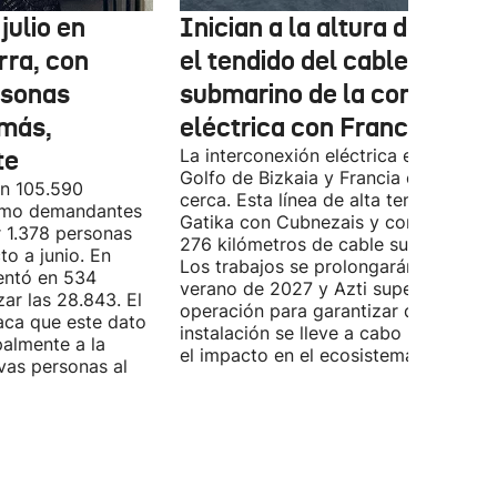
julio en
Inician a la altura de Lemo
rra, con
el tendido del cable
rsonas
submarino de la conexión
más,
eléctrica con Francia
te
La interconexión eléctrica entre el
Golfo de Bizkaia y Francia está más
on 105.590
cerca. Esta línea de alta tensión unirá
como demandantes
Gatika con Cubnezais y contará con
 1.378 personas
276 kilómetros de cable submarino.
o a junio. En
Los trabajos se prolongarán hasta
entó en 534
verano de 2027 y Azti supervisará la
ar las 28.843. El
operación para garantizar que la
aca que este dato
instalación se lleve a cabo minimizan
palmente a la
el impacto en el ecosistema marino.
vas personas al