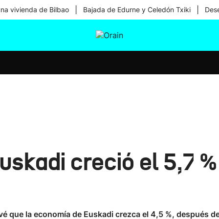
|
|
una vivienda de Bilbao
Bajada de Edurne y Celedón Txiki
Dese
tura
Ikusmiran
Egural
Salud
Tecnología
skadi creció el 5,7 %
é que la economía de Euskadi crezca el 4,5 %, después de l