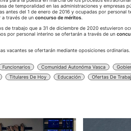
iva para la puesta en marcha de los procesos extraordinar
 tasa de temporalidad en las administraciones y empresas pú
as antes del 1 de enero de 2016 y ocupadas por personal t
r a través de un
concurso de méritos
.
os de trabajo que a 31 de diciembre de 2020 estuvieron o
ños por personal interino se ofertarán a través de un
concu
.
zas vacantes se ofertarán mediante oposiciones ordinarias
Funcionarios
Comunidad Autonóma Vasca
Gobie
Titulares De Hoy
Educación
Ofertas De Traba