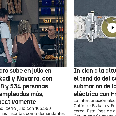
aro sube en julio en
Inician a la al
kadi y Navarra, con
el tendido del 
78 y 534 personas
submarino de l
empleadas más,
eléctrica con F
pectivamente
La interconexión eléct
Golfo de Bizkaia y Fr
di cerró julio con 105.590
cerca. Esta línea de a
nas inscritas como demandantes