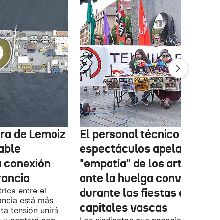
tura de Lemoiz
El personal técnico de
cable
espectáculos apela a la
a conexión
"empatía" de los artistas
rancia
ante la huelga convocada
rica entre el
durante las fiestas de las
ancia está más
capitales vascas
lta tensión unirá