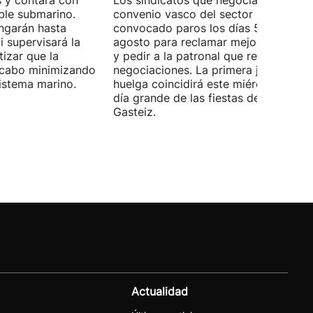
 y contará con
Los sindicatos que negocian el prime
ble submarino.
convenio vasco del sector han
ongarán hasta
convocado paros los días 5, 14 y 26 
 supervisará la
agosto para reclamar mejoras labora
izar que la
y pedir a la patronal que retome las
a cabo minimizando
negociaciones. La primera jornada de
istema marino.
huelga coincidirá este miércoles con 
día grande de las fiestas de Vitoria-
Gasteiz.
Actualidad