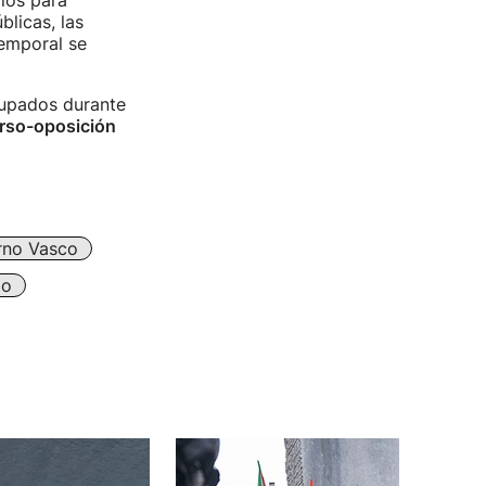
ios para
blicas, las
emporal se
cupados durante
rso-oposición
.
rno Vasco
jo