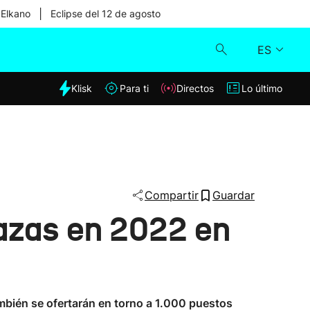
|
 Elkano
Eclipse del 12 de agosto
ES
dia
Klisk
Para ti
Directos
Lo último
Klisk
Directos
Para ti
Compartir
Guardar
azas en 2022 en
Lo último
También se ofertarán en torno a 1.000 puestos