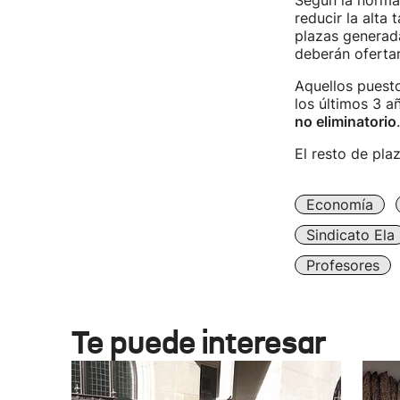
Según la normat
reducir la alta
plazas generad
deberán oferta
Aquellos puest
los últimos 3 a
no eliminatorio
El resto de pla
Economía
Sindicato Ela
Profesores
Te puede interesar