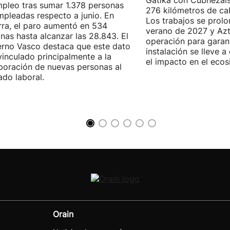
Gatika con Cubnezais
pleo tras sumar 1.378 personas
276 kilómetros de ca
pleadas respecto a junio. En
Los trabajos se prol
ra, el paro aumentó en 534
verano de 2027 y Azti
nas hasta alcanzar las 28.843. El
operación para garant
rno Vasco destaca que este dato
instalación se lleve 
vinculado principalmente a la
el impacto en el ecos
poración de nuevas personas al
do laboral.
Orain