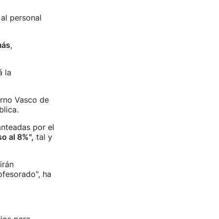
al personal
más
,
 la
erno Vasco de
lica.
anteadas por el
o al 8%",
tal y
irán
ofesorado", ha