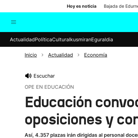
Hoy es noticia
Bajada de Edurne
Actualidad
Política
Cul
Actualidad
Política
Cultura
Ikusmiran
Eguraldia
Sociedad
Elecciones
Economía
Inicio
Actualidad
Economía
Internacional
Escuchar
OPE EN EDUCACIÓN
Educación convoc
oposiciones y co
Así, 4.357 plazas irán dirigidas al personal doc