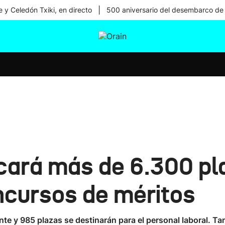
|
 y Celedón Txiki, en directo
500 aniversario del desembarco de
tura
Ikusmiran
Egural
Salud
Tecnología
ará más de 6.300 pl
ncursos de méritos
ente y 985 plazas se destinarán para el personal laboral. 