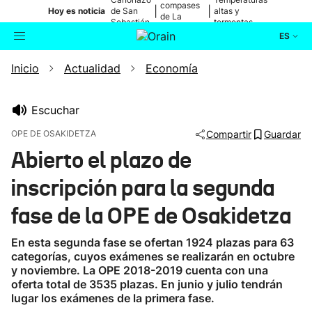
compases
|
|
Hoy es noticia
de San
altas y
de La
Sebastián
tormentas
Blanca
ES
Inicio
Actualidad
Economía
Actualidad
Buscador
Política
Escuchar
OPE DE OSAKIDETZA
Compartir
Guardar
Cultura
Abierto el plazo de
inscripción para la segunda
Ikusmiran
fase de la OPE de Osakidetza
Eguraldia
En esta segunda fase se ofertan 1924 plazas para 63
categorías, cuyos exámenes se realizarán en octubre
y noviembre. La OPE 2018-2019 cuenta con una
oferta total de 3535 plazas. En junio y julio tendrán
lugar los exámenes de la primera fase.