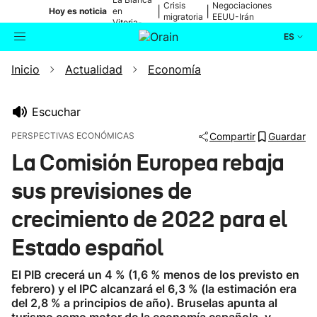
Crisis
Negociaciones
|
|
Hoy es noticia
en
migratoria
EEUU-Irán
Vitoria-
Gasteiz
ES
Inicio
Actualidad
Economía
Actualidad
Buscador
Política
Escuchar
PERSPECTIVAS ECONÓMICAS
Compartir
Guardar
Cultura
La Comisión Europea rebaja
sus previsiones de
Ikusmiran
crecimiento de 2022 para el
Eguraldia
Estado español
El PIB crecerá un 4 % (1,6 % menos de los previsto en
febrero) y el IPC alcanzará el 6,3 % (la estimación era
del 2,8 % a principios de año). Bruselas apunta al