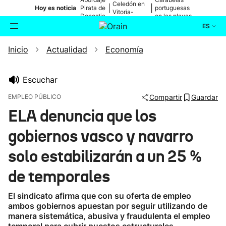
Celedón en
|
|
Hoy es noticia
Pirata de
portuguesas
Vitoria-
Donostia
en las playas
Gasteiz
ES
Inicio
Actualidad
Economía
Actualidad
Buscador
Política
Escuchar
EMPLEO PÚBLICO
Compartir
Guardar
Cultura
ELA denuncia que los
gobiernos vasco y navarro
Ikusmiran
solo estabilizarán a un 25 %
Eguraldia
de temporales
El sindicato afirma que con su oferta de empleo
ambos gobiernos apuestan por seguir utilizando de
manera sistemática, abusiva y fraudulenta el empleo