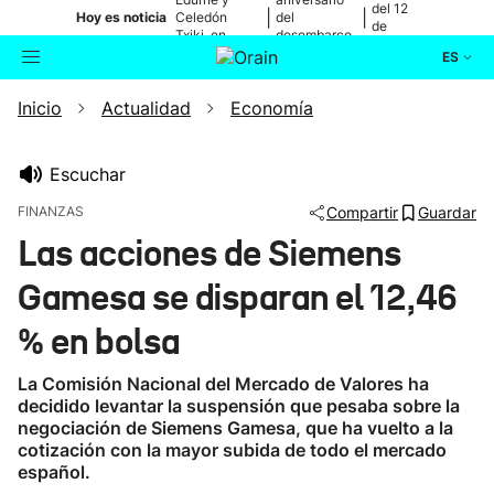
del 12
|
|
Hoy es noticia
Celedón
del
de
Txiki, en
desembarco
agosto
directo
de Elkano
ES
Inicio
Actualidad
Economía
Actualidad
Buscador
Política
Escuchar
FINANZAS
Compartir
Guardar
Cultura
Las acciones de Siemens
Gamesa se disparan el 12,46
Ikusmiran
% en bolsa
Eguraldia
La Comisión Nacional del Mercado de Valores ha
decidido levantar la suspensión que pesaba sobre la
negociación de Siemens Gamesa, que ha vuelto a la
cotización con la mayor subida de todo el mercado
español.