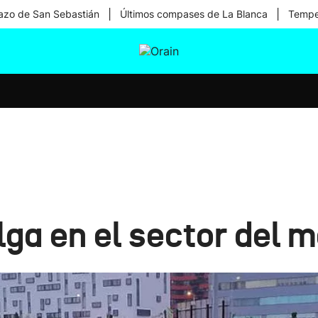
|
|
zo de San Sebastián
Últimos compases de La Blanca
Temper
tura
Ikusmiran
Egural
Salud
Tecnología
lga en el sector del 