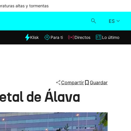
aturas altas y tormentas
ES
dia
Klisk
Para ti
Directos
Lo último
Klisk
Directos
Para ti
Compartir
Guardar
metal de Álava
Lo último