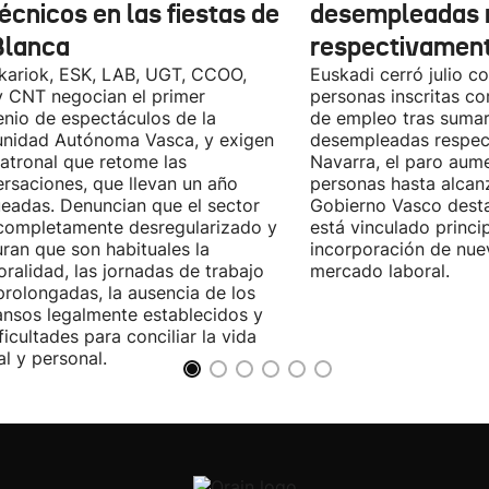
écnicos en las fiestas de
desempleadas 
Blanca
respectivamen
kariok, ESK, LAB, UGT, CCOO,
Euskadi cerró julio c
 CNT negocian el primer
personas inscritas 
nio de espectáculos de la
de empleo tras sumar
nidad Autónoma Vasca, y exigen
desempleadas respect
patronal que retome las
Navarra, el paro aum
rsaciones, que llevan un año
personas hasta alcanz
eadas. Denuncian que el sector
Gobierno Vasco dest
completamente desregularizado y
está vinculado princi
ran que son habituales la
incorporación de nue
ralidad, las jornadas de trabajo
mercado laboral.
rolongadas, la ausencia de los
nsos legalmente establecidos y
ificultades para conciliar la vida
al y personal.