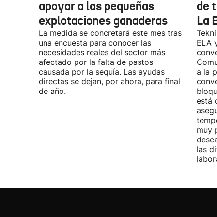
apoyar a las pequeñas
de t
explotaciones ganaderas
La 
La medida se concretará este mes tras
Tekni
una encuesta para conocer las
ELA y
necesidades reales del sector más
conve
afectado por la falta de pastos
Comu
causada por la sequía. Las ayudas
a la 
directas se dejan, por ahora, para final
conve
de año.
bloqu
está 
asegu
tempo
muy p
desca
las d
labor