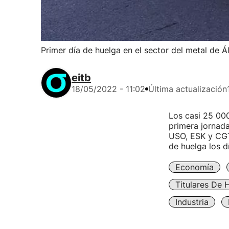
Primer día de huelga en el sector del metal de Á
eitb
18/05/2022 - 11:02
Última actualización
Los casi 25 000
primera jornada
USO, ESK y CGT
de huelga los d
Economía
Titulares De 
Industria