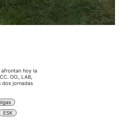
 afrontan hoy la
 CC. OO., LAB,
 dos jornadas
lgas
ESK