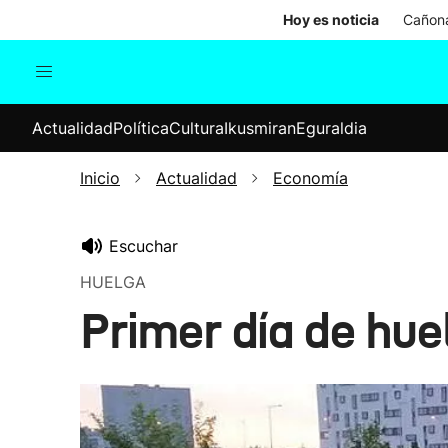
Hoy es noticia
Cañona
Actualidad
Política
Cul
Actualidad
Política
Cultura
Ikusmiran
Eguraldia
Sociedad
Elecciones
Economía
Inicio
Actualidad
Economía
Internacional
Escuchar
HUELGA
Primer día de hue