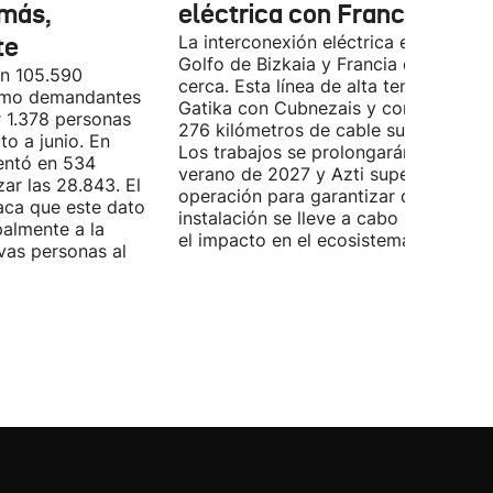
más,
eléctrica con Francia
te
La interconexión eléctrica entre el
Golfo de Bizkaia y Francia está más
on 105.590
cerca. Esta línea de alta tensión unirá
como demandantes
Gatika con Cubnezais y contará con
 1.378 personas
276 kilómetros de cable submarino.
o a junio. En
Los trabajos se prolongarán hasta
entó en 534
verano de 2027 y Azti supervisará la
ar las 28.843. El
operación para garantizar que la
aca que este dato
instalación se lleve a cabo minimizan
palmente a la
el impacto en el ecosistema marino.
vas personas al