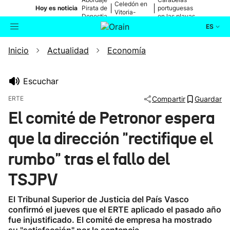
Celedón en
|
|
Hoy es noticia
Pirata de
portuguesas
Vitoria-
Donostia
en las playas
Gasteiz
ES
Inicio
Actualidad
Economía
Actualidad
Buscador
Política
Escuchar
ERTE
Compartir
Guardar
Cultura
El comité de Petronor espera
que la dirección "rectifique el
Ikusmiran
rumbo" tras el fallo del
Eguraldia
TSJPV
El Tribunal Superior de Justicia del País Vasco
confirmó el jueves que el ERTE aplicado el pasado año
fue injustificado. El comité de empresa ha mostrado