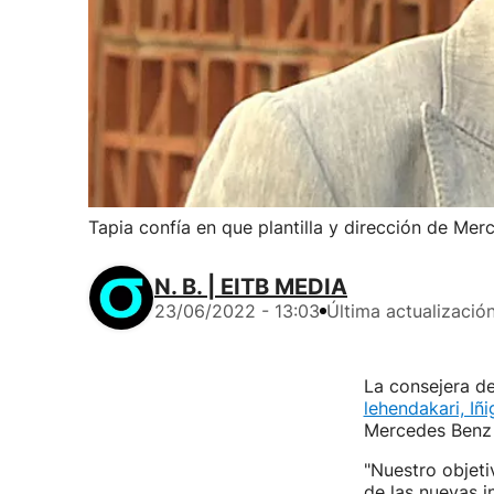
Tapia confía en que plantilla y dirección de Mer
N. B. | EITB MEDIA
23/06/2022 - 13:03
Última actualizació
La consejera d
lehendakari, Iñi
Mercedes Benz p
"Nuestro objeti
de las nuevas i