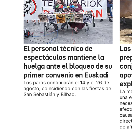
El personal técnico de
Las
espectáculos mantiene la
pre
huelga ante el bloqueo de su
con
primer convenio en Euskadi
apo
Los paros continuarán el 14 y el 26 de
exp
agosto, coincidiendo con las fiestas de
La me
San Sebastián y Bilbao.
una e
neces
afect
causa
direc
de añ