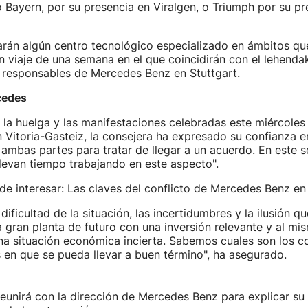
Bayern, por su presencia en Viralgen, o Triumph por su pr
arán algún centro tecnológico especializado en ámbitos qu
n viaje de una semana en el que coincidirán con el lehendak
s responsables de Mercedes Benz en Stuttgart.
cedes
la huelga y las manifestaciones celebradas este miércoles p
Vitoria-Gasteiz, la consejera ha expresado su confianza e
ambas partes para tratar de llegar a un acuerdo. En este s
levan tiempo trabajando en este aspecto".
e interesar: Las claves del conflicto de Mercedes Benz en 
ificultad de la situación, las incertidumbres y la ilusión q
 gran planta de futuro con una inversión relevante y al m
na situación económica incierta. Sabemos cuales son los c
en que se pueda llevar a buen término", ha asegurado.
reunirá con la dirección de Mercedes Benz para explicar 