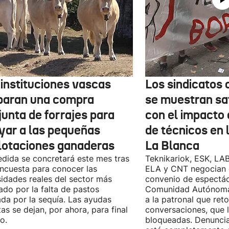
 instituciones vascas
Los sindicatos
paran una compra
se muestran sa
junta de forrajes para
con el impacto 
yar a las pequeñas
de técnicos en 
lotaciones ganaderas
La Blanca
dida se concretará este mes tras
Teknikariok, ESK, LA
ncuesta para conocer las
ELA y CNT negocian 
idades reales del sector más
convenio de espectác
ado por la falta de pastos
Comunidad Autónoma 
da por la sequía. Las ayudas
a la patronal que ret
tas se dejan, por ahora, para final
conversaciones, que 
o.
bloqueadas. Denuncia