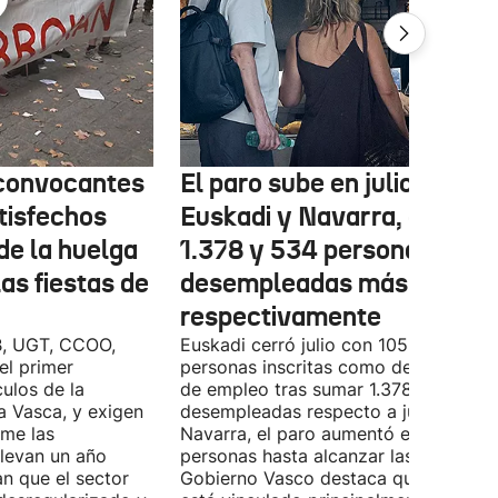
 convocantes
El paro sube en julio en
tisfechos
Euskadi y Navarra, con
de la huelga
1.378 y 534 personas
las fiestas de
desempleadas más,
respectivamente
B, UGT, CCOO,
Euskadi cerró julio con 105.590
el primer
personas inscritas como demandante
ulos de la
de empleo tras sumar 1.378 personas
Vasca, y exigen
desempleadas respecto a junio. En
ome las
Navarra, el paro aumentó en 534
llevan un año
personas hasta alcanzar las 28.843. E
n que el sector
Gobierno Vasco destaca que este da