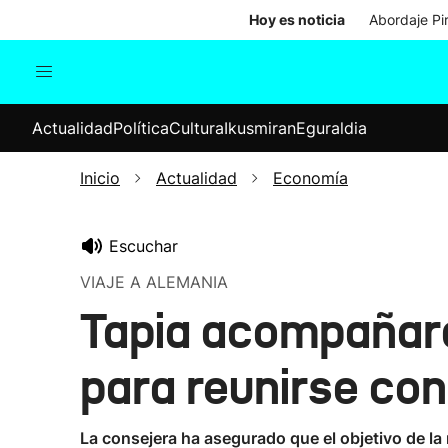
Hoy es noticia
Abordaje Pi
Actualidad
Política
Cul
Actualidad
Política
Cultura
Ikusmiran
Eguraldia
Sociedad
Elecciones
Economía
Inicio
Actualidad
Economía
Internacional
Escuchar
VIAJE A ALEMANIA
Tapia acompañará 
para reunirse co
La consejera ha asegurado que el objetivo de la