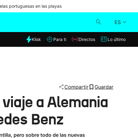
las portuguesas en las playas
ES
dia
Klisk
Para ti
Directos
Lo último
Klisk
Directos
Para ti
Compartir
Guardar
 viaje a Alemania
Lo último
cedes Benz
tilla, pero sobre todo de las nuevas