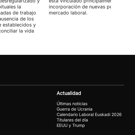
desregularizado y
está vinculado principalmente a la
tuales la
incorporación de nuevas personas al
nadas de trabajo
mercado laboral.
ausencia de los
 establecidos y
onciliar la vida
Actualidad
Últimas noticias
Guerra de Ucrania
Calendario Laboral Euskadi 2026
Titulares del día
EEUU y Trump