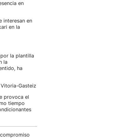
esencia en
e interesan en
ari en la
or la plantilla
n la
entido, ha
Vitoria-Gasteiz
ue provoca el
ismo tiempo
ondicionantes
su compromiso