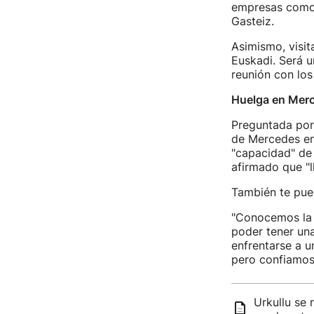
empresas como 
Gasteiz.
Asimismo, visit
Euskadi. Será u
reunión con lo
Huelga en Mer
Preguntada por 
de Mercedes en 
"capacidad" de 
afirmado que "l
También te pued
"Conocemos la d
poder tener una
enfrentarse a u
pero confiamos 
Urkullu se 