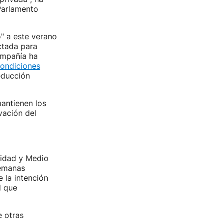
 Parlamento
" a este verano
tada para
ompañía ha
condiciones
educción
antienen los
vación del
lidad y Medio
lemanas
 la intención
l que
e otras