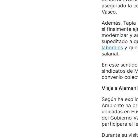
asegurado la co
Vasco.
Además, Tapia 
si finalmente e
modernizar y am
supeditado a q
laborales
y que,
salarial.
En este sentid
sindicatos de M
convenio colec
Viaje a Alemani
Según ha expli
Ambiente ha pr
ubicadas en Eus
del Gobierno Va
participará el l
Durante su visi