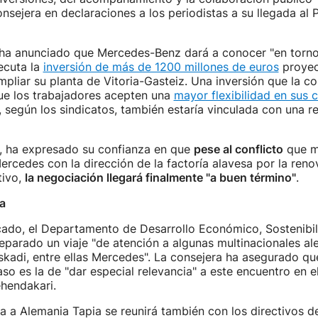
nsejera en declaraciones a los periodistas a su llegada al
ha anunciado que Mercedes-Benz dará a conocer "en torno
jecuta la
inversión de más de 1200 millones de euros
proyec
pliar su planta de Vitoria-Gasteiz. Una inversión que la c
ue los trabajadores acepten una
mayor flexibilidad en sus 
 según los sindicatos, también estaría vinculada con una r
o, ha expresado su confianza en que
pese al conflicto
que m
ercedes con la dirección de la factoría alavesa por la reno
tivo,
la negociación llegará finalmente "a buen término"
.
a
cado, el Departamento de Desarrollo Económico, Sostenibi
eparado un viaje "de atención a algunas multinacionales a
kadi, entre ellas Mercedes". La consejera ha asegurado que
so es la de "dar especial relevancia" a este encuentro en e
ehendakari.
ta a Alemania Tapia se reunirá también con los directivos d