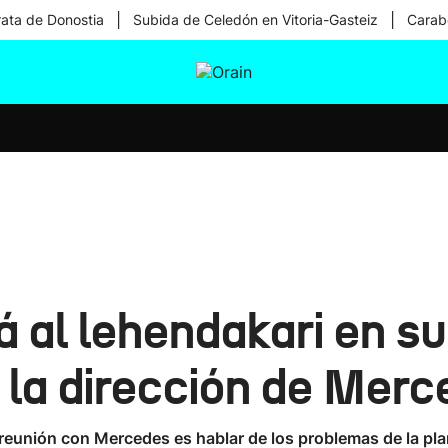
|
|
rata de Donostia
Subida de Celedón en Vitoria-Gasteiz
Carabe
tura
Ikusmiran
Egural
Salud
Tecnología
al lehendakari en su
n la dirección de Mer
 reunión con Mercedes es hablar de los problemas de la plan