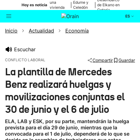
una
Edurne y
|
|
Hoy es noticia
de Elkano en
vivienda
Celedón
Getaria
de Bilbao
Txiki
ES
Inicio
Actualidad
Economía
Actualidad
Buscador
Política
Escuchar
CONFLICTO LABORAL
Compartir
Guardar
Cultura
La plantilla de Mercedes
Benz realizará huelgas y
Ikusmiran
movilizaciones conjuntas el
Eguraldia
30 de junio y el 6 de julio
ELA, LAB y ESK, por su parte, mantendrán la huelga
prevista para el día 29 de junio, mientras que la
convocada para el 1 de julio, dependerá de lo que se