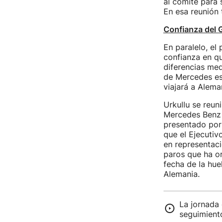
al comité para 
En esa reunión 
Confianza del G
En paralelo, el
confianza en q
diferencias med
de Mercedes es "
viajará a Alema
Urkullu se reun
Mercedes Benz p
presentado por 
que el Ejecutiv
en representaci
paros que ha or
fecha de la huel
Alemania.
La jornada
seguimient