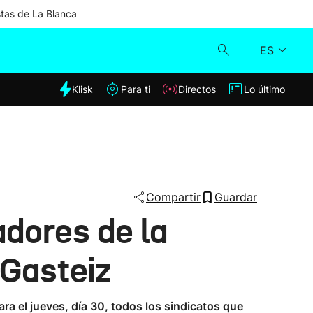
stas de La Blanca
ES
dia
Klisk
Para ti
Directos
Lo último
Klisk
Directos
Para ti
Compartir
Guardar
adores de la
Lo último
-Gasteiz
a el jueves, día 30, todos los sindicatos que