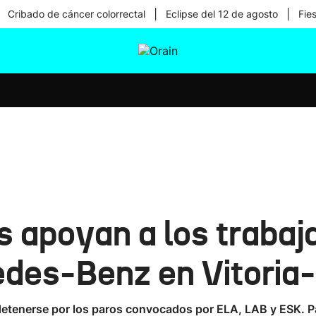
|
|
Cribado de cáncer colorrectal
Eclipse del 12 de agosto
Fie
tura
Ikusmiran
Egural
Salud
Tecnología
 apoyan a los trabaj
edes-Benz en Vitoria
etenerse por los paros convocados por ELA, LAB y ESK. Par