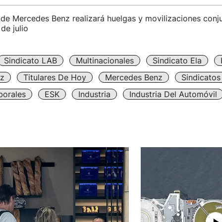
a de Mercedes Benz realizará huelgas y movilizaciones conj
 de julio
Sindicato LAB
Multinacionales
Sindicato Ela
iz
Titulares De Hoy
Mercedes Benz
Sindicatos
borales
ESK
Industria
Industria Del Automóvil