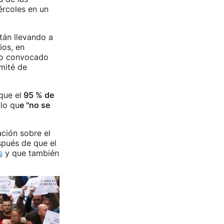
ércoles en un
tán llevando a
ios, en
ro convocado
mité de
que el
95 % de
lo qu
e "no se
ación sobre el
spués de que el
s
y que también