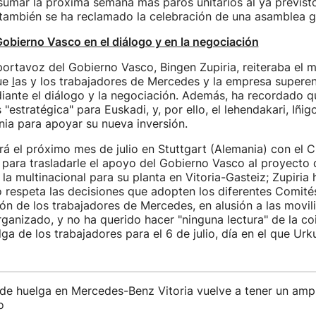
sumar la próxima semana más paros unitarios al ya previsto 
también se ha reclamado la celebración de una asamblea g
obierno Vasco en el diálogo y en la negociación
 portavoz del Gobierno Vasco, Bingen Zupiria, reiteraba el 
ue
l
as y los trabajadores de Mercedes y la empresa superen
iante el diálogo y la negociación. Además, ha recordado q
estratégica" para Euskadi, y, por ello, el lehendakari, Iñigo
nia para apoyar su nueva inversión.
irá el próximo mes de julio en Stuttgart (Alemania) con el 
ara trasladarle el apoyo del Gobierno Vasco al proyecto 
la multinacional para su planta en Vitoria-Gasteiz; Zupiria h
o respeta las decisiones que adopten los diferentes Comit
ón de los trabajadores de Mercedes, en alusión a las movil
ganizado, y no ha querido hacer "ninguna lectura" de la co
ga de los trabajadores para el 6 de julio, día en el que Urku
 de huelga en Mercedes-Benz Vitoria vuelve a tener un amp
o