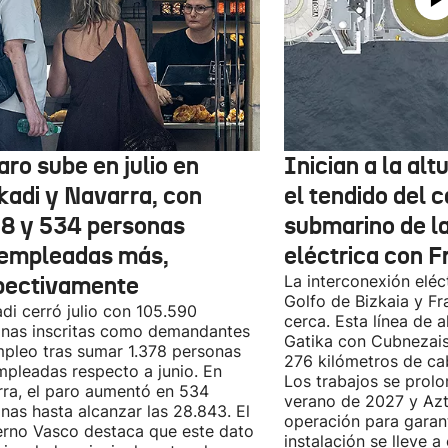
aro sube en julio en
Inician a la al
kadi y Navarra, con
el tendido del 
78 y 534 personas
submarino de l
empleadas más,
eléctrica con F
pectivamente
La interconexión eléct
Golfo de Bizkaia y Fr
di cerró julio con 105.590
cerca. Esta línea de a
nas inscritas como demandantes
Gatika con Cubnezais
pleo tras sumar 1.378 personas
276 kilómetros de ca
pleadas respecto a junio. En
Los trabajos se prol
ra, el paro aumentó en 534
verano de 2027 y Azti
nas hasta alcanzar las 28.843. El
operación para garant
rno Vasco destaca que este dato
instalación se lleve 