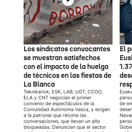
Los sindicatos convocantes
El p
se muestran satisfechos
Eus
con el impacto de la huelga
1.3
de técnicos en las fiestas de
des
La Blanca
res
Teknikariok, ESK, LAB, UGT, CCOO,
Euska
ELA y CNT negocian el primer
perso
convenio de espectáculos de la
de em
Comunidad Autónoma Vasca, y exigen
desem
a la patronal que retome las
Navar
conversaciones, que llevan un año
perso
bloqueadas. Denuncian que el sector
Gobie