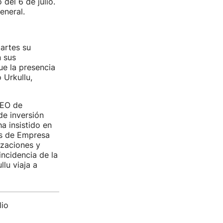
del 6 de julio.
eneral.
martes su
 sus
ue la presencia
 Urkullu,
CEO de
de inversión
a insistido en
és de Empresa
izaciones y
incidencia de la
llu viaja a
lio