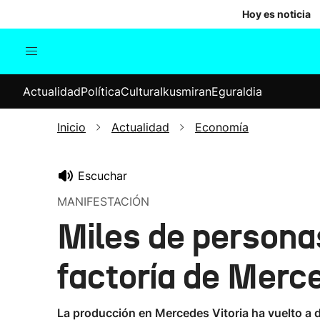
Hoy es noticia
Actualidad
Política
Cul
Actualidad
Política
Cultura
Ikusmiran
Eguraldia
Sociedad
Elecciones
Economía
Inicio
Actualidad
Economía
Internacional
Escuchar
MANIFESTACIÓN
Miles de personas
factoría de Merc
La producción en Mercedes Vitoria ha vuelto a d