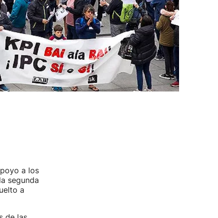
apoyo a los
 la segunda
uelto a
s de las