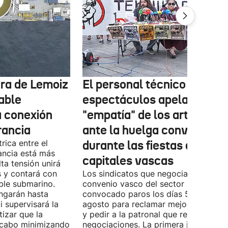
tura de Lemoiz
El personal técnico de
cable
espectáculos apela a la
a conexión
"empatía" de los artistas
rancia
ante la huelga convocada
rica entre el
durante las fiestas de las
ancia está más
capitales vascas
lta tensión unirá
 y contará con
Los sindicatos que negocian el prime
ble submarino.
convenio vasco del sector han
ongarán hasta
convocado paros los días 5, 14 y 26 
 supervisará la
agosto para reclamar mejoras labora
izar que la
y pedir a la patronal que retome las
a cabo minimizando
negociaciones. La primera jornada de