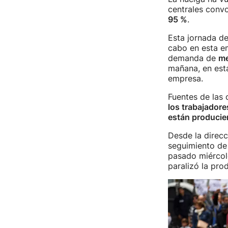
centrales convo
95 %
.
Esta jornada de
cabo en esta e
demanda de
me
mañana, en est
empresa.
Fuentes de las 
los trabajadore
están producie
Desde la direcc
seguimiento de 
pasado miércole
paralizó la pro