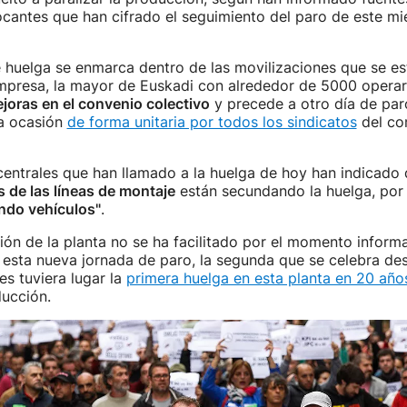
cantes que han cifrado el seguimiento del paro de este mi
 huelga se enmarca dentro de las movilizaciones que se es
mpresa, la mayor de Euskadi con alrededor de 5000 operar
joras en el convenio colectivo
y precede a otro día de pa
a ocasión
de forma unitaria por todos los sindicatos
del co
centrales que han llamado a la huelga de hoy han indicado 
s de las líneas de montaje
están secundando la huelga, por 
ndo vehículos"
.
ión de la planta no se ha facilitado por el momento inform
esta nueva jornada de paro, la segunda que se celebra de
s tuviera lugar la
primera huelga en esta planta en 20 año
ducción.