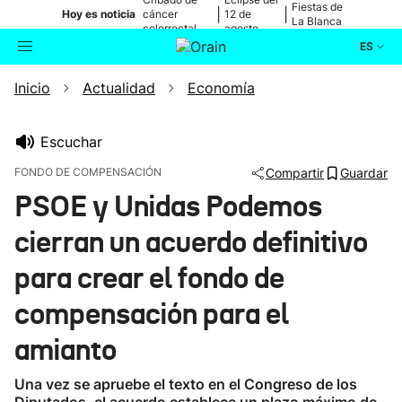
Fiestas de
|
|
Hoy es noticia
cáncer
12 de
La Blanca
colorrectal
agosto
ES
Inicio
Actualidad
Economía
Actualidad
Buscador
Política
Escuchar
FONDO DE COMPENSACIÓN
Compartir
Guardar
Cultura
PSOE y Unidas Podemos
cierran un acuerdo definitivo
Ikusmiran
para crear el fondo de
Eguraldia
compensación para el
amianto
Una vez se apruebe el texto en el Congreso de los