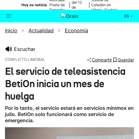
del 12
|
|
Hoy es noticia
Pirata de
Celedón en
de
Donostia
Vitoria-Gasteiz
agosto
ES
Inicio
Actualidad
Economía
Actualidad
Buscador
Política
Escuchar
CONFLICTO LABORAL
Compartir
Guardar
Cultura
El servicio de teleasistencia
BetiOn inicia un mes de
Ikusmiran
huelga
Eguraldia
Por lo tanto, el servicio estará en servicios mínimos en
julio. BetiOn solo funcionará como servicio de
emergencia.