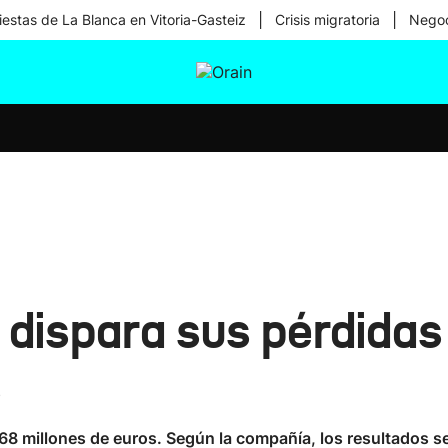
|
|
iestas de La Blanca en Vitoria-Gasteiz
Crisis migratoria
Negoc
tura
Ikusmiran
Egural
Salud
Tecnología
ispara sus pérdidas 
s
8 millones de euros. Según la compañía, los resultados se 