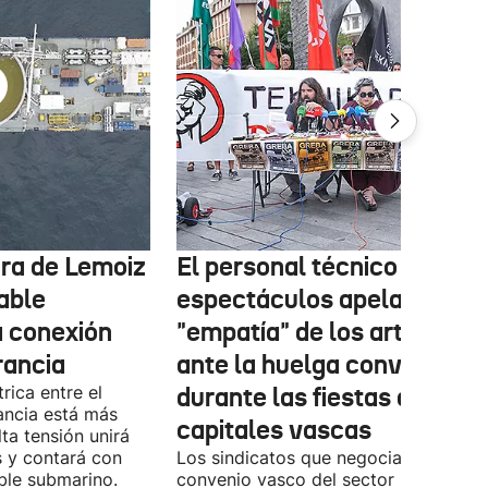
tura de Lemoiz
El personal técnico de
cable
espectáculos apela a la
a conexión
"empatía" de los artistas
rancia
ante la huelga convocada
rica entre el
durante las fiestas de las
ancia está más
capitales vascas
lta tensión unirá
 y contará con
Los sindicatos que negocian el prime
ble submarino.
convenio vasco del sector han