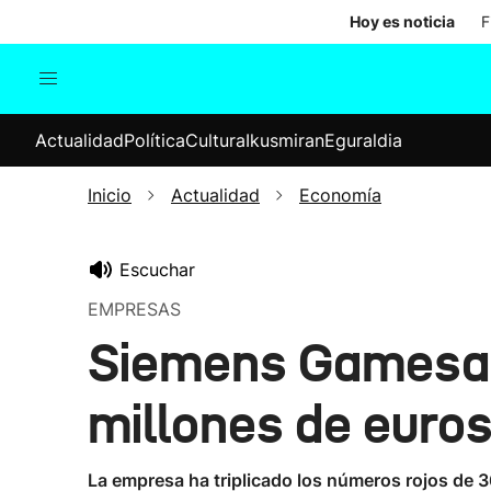
Hoy es noticia
F
Actualidad
Política
Cul
Actualidad
Política
Cultura
Ikusmiran
Eguraldia
Sociedad
Elecciones
Economía
Inicio
Actualidad
Economía
Internacional
Escuchar
EMPRESAS
Siemens Gamesa d
millones de euro
La empresa ha triplicado los números rojos de 36