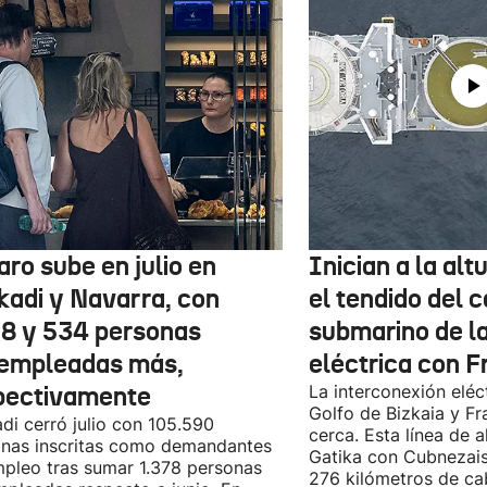
aro sube en julio en
Inician a la al
kadi y Navarra, con
el tendido del 
78 y 534 personas
submarino de l
empleadas más,
eléctrica con F
pectivamente
La interconexión eléct
Golfo de Bizkaia y Fr
di cerró julio con 105.590
cerca. Esta línea de a
nas inscritas como demandantes
Gatika con Cubnezais
pleo tras sumar 1.378 personas
276 kilómetros de ca