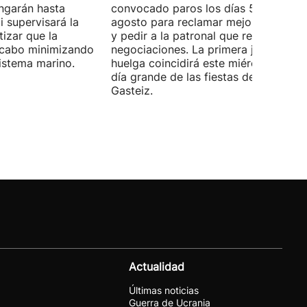
ongarán hasta
convocado paros los días 5, 14 y 26 
 supervisará la
agosto para reclamar mejoras labora
izar que la
y pedir a la patronal que retome las
a cabo minimizando
negociaciones. La primera jornada de
istema marino.
huelga coincidirá este miércoles con 
día grande de las fiestas de Vitoria-
Gasteiz.
Actualidad
Últimas noticias
Guerra de Ucrania