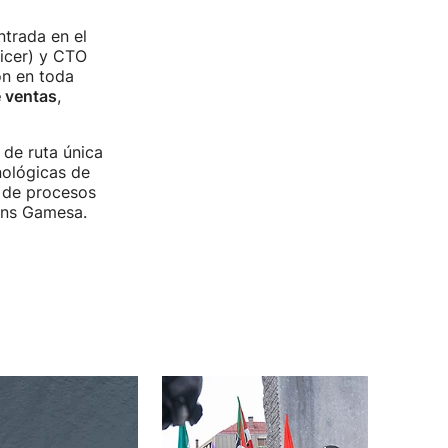
trada en el
icer) y CTO
ón en toda
e ventas
,
 de ruta única
nológicas de
 de procesos
ens Gamesa.