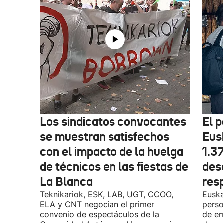
Los sindicatos convocantes
El p
se muestran satisfechos
Eus
con el impacto de la huelga
1.3
de técnicos en las fiestas de
des
La Blanca
res
Teknikariok, ESK, LAB, UGT, CCOO,
Euska
ELA y CNT negocian el primer
perso
convenio de espectáculos de la
de em