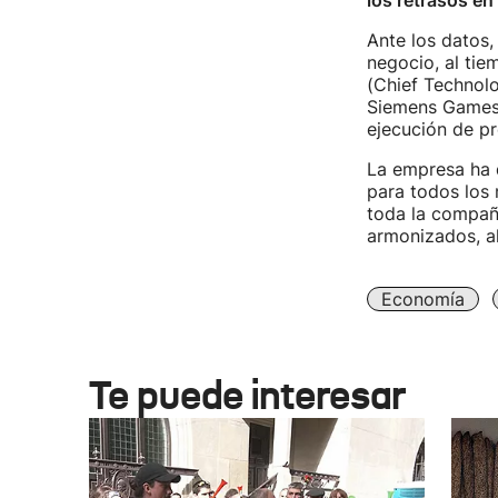
los retrasos en
Ante los datos,
negocio, al tie
(Chief Technolo
Siemens Gamesa"
ejecución de pr
La empresa ha d
para todos los 
toda la compañ
armonizados, a
Economía
Te puede interesar