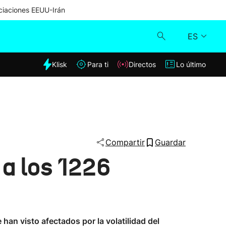
iaciones EEUU-Irán
ES
dia
Klisk
Para ti
Directos
Lo último
Klisk
Directos
Para ti
Compartir
Guardar
a los 1226
Lo último
han visto afectados por la volatilidad del