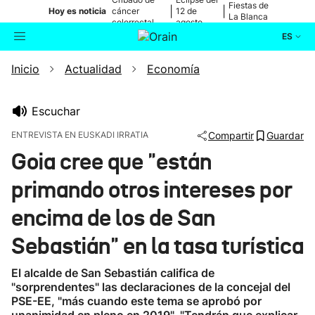
Fiestas de
|
|
Hoy es noticia
cáncer
12 de
La Blanca
colorrectal
agosto
ES
Inicio
Actualidad
Economía
Actualidad
Buscador
Política
Escuchar
ENTREVISTA EN EUSKADI IRRATIA
Compartir
Guardar
Cultura
Goia cree que "están
primando otros intereses por
Ikusmiran
encima de los de San
Eguraldia
Sebastián" en la tasa turística
El alcalde de San Sebastián califica de
"sorprendentes" las declaraciones de la concejal del
PSE-EE, "más cuando este tema se aprobó por