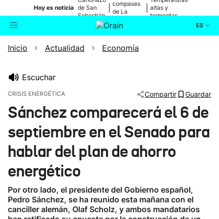
compases
|
|
Hoy es noticia
de San
altas y
de La
Sebastián
tormentas
Blanca
ES
Inicio
Actualidad
Economía
Actualidad
Buscador
Política
Escuchar
CRISIS ENERGÉTICA
Compartir
Guardar
Cultura
Sánchez comparecerá el 6 de
septiembre en el Senado para
Ikusmiran
hablar del plan de ahorro
Eguraldia
energético
Por otro lado, el presidente del Gobierno español,
Pedro Sánchez, se ha reunido esta mañana con el
canciller alemán, Olaf Scholz, y ambos mandatarios