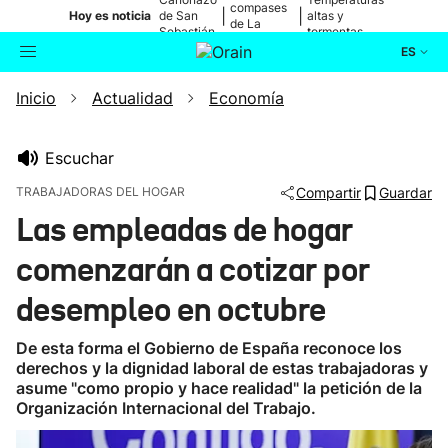
compases
|
|
Hoy es noticia
de San
altas y
de La
Sebastián
tormentas
Blanca
ES
Inicio
Actualidad
Economía
Actualidad
Buscador
Política
Escuchar
TRABAJADORAS DEL HOGAR
Compartir
Guardar
Cultura
Las empleadas de hogar
comenzarán a cotizar por
Ikusmiran
desempleo en octubre
Eguraldia
De esta forma el Gobierno de España reconoce los
derechos y la dignidad laboral de estas trabajadoras y
asume "como propio y hace realidad" la petición de la
Organización Internacional del Trabajo.