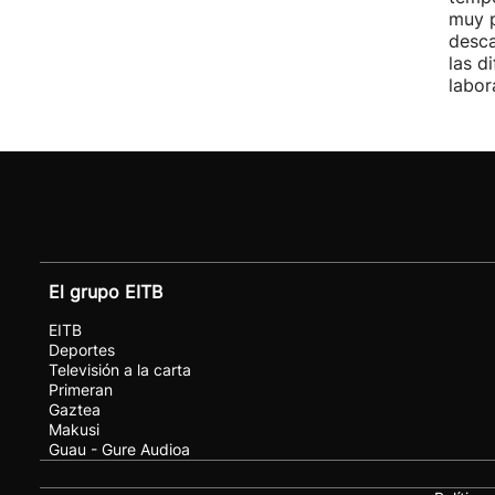
muy p
desca
las d
labor
El grupo EITB
EITB
Deportes
Televisión a la carta
Primeran
Gaztea
Makusi
Guau - Gure Audioa