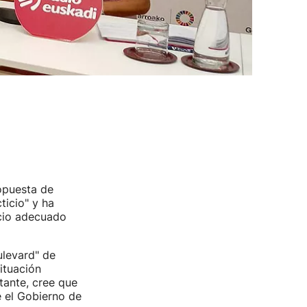
ropuesta de
ticio" y ha
ecio adecuado
ulevard" de
ituación
stante, cree que
e el Gobierno de