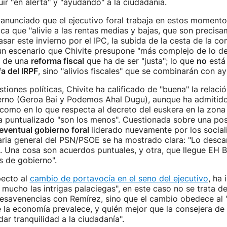
ir "en alerta" y "ayudando" a la ciudadanía.
 anunciado que el ejecutivo foral trabaja en estos moment
ca que "alivie a las rentas medias y bajas, que son precisa
asar este invierno por el IPC, la subida de la cesta de la co
 un escenario que Chivite presupone "más complejo de lo de
, de una
reforma fiscal
que ha de ser "justa"; lo que
no
está
fa del IRPF
, sino "alivios fiscales" que se combinarán con a
tiones políticas, Chivite ha calificado de "buena" la relació
erno (Geroa Bai y Podemos Ahal Dugu), aunque ha admitid
como en lo que respecta al decreto del euskera en la zona
a puntualizado "son los menos". Cuestionada sobre una po
eventual gobierno foral
liderado nuevamente por los sociali
aria general del PSN/PSOE se ha mostrado clara: "Lo desca
Una cosa son acuerdos puntuales, y otra, que llegue EH Bi
as de gobierno".
pecto al
cambio de portavocía en el seno del ejecutivo
, ha 
mucho las intrigas palaciegas", en este caso no se trata d
esavenencias con Remírez, sino que el cambio obedece al 
e la economía prevalece, y quién mejor que la consejera d
ar tranquilidad a la ciudadanía".