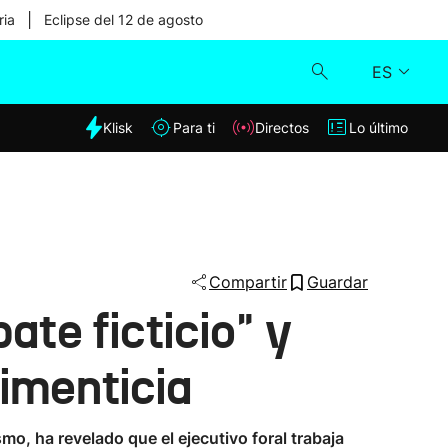
|
ria
Eclipse del 12 de agosto
ES
dia
Klisk
Para ti
Directos
Lo último
Klisk
Directos
Para ti
Compartir
Guardar
ate ficticio" y
Lo último
limenticia
o, ha revelado que el ejecutivo foral trabaja