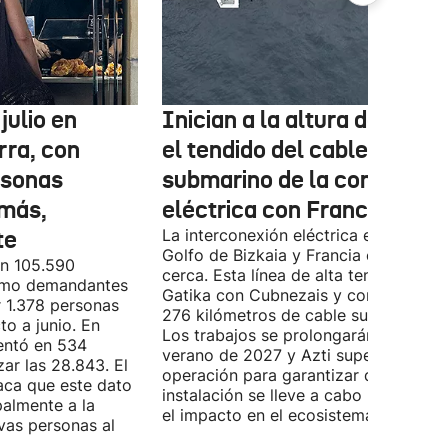
julio en
Inician a la altura de Lemo
rra, con
el tendido del cable
rsonas
submarino de la conexión
más,
eléctrica con Francia
te
La interconexión eléctrica entre el
Golfo de Bizkaia y Francia está más
on 105.590
cerca. Esta línea de alta tensión unirá
como demandantes
Gatika con Cubnezais y contará con
 1.378 personas
276 kilómetros de cable submarino.
o a junio. En
Los trabajos se prolongarán hasta
entó en 534
verano de 2027 y Azti supervisará la
ar las 28.843. El
operación para garantizar que la
aca que este dato
instalación se lleve a cabo minimizan
palmente a la
el impacto en el ecosistema marino.
vas personas al