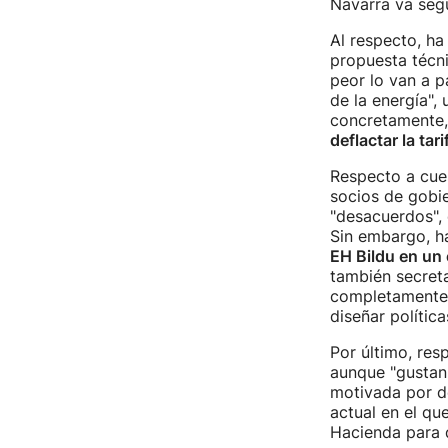
Navarra va segu
Al respecto, ha
propuesta técni
peor lo van a p
de la energía",
concretamente
deflactar la tari
Respecto a cues
socios de gobi
"desacuerdos", 
Sin embargo, h
EH Bildu en un 
también secret
completamente. 
diseñar polític
Por último, res
aunque "gustan 
motivada por d
actual en el qu
Hacienda para d