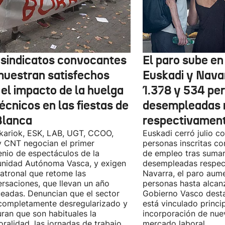
 sindicatos convocantes
El paro sube en 
muestran satisfechos
Euskadi y Nava
 el impacto de la huelga
1.378 y 534 pe
écnicos en las fiestas de
desempleadas 
Blanca
respectivamen
kariok, ESK, LAB, UGT, CCOO,
Euskadi cerró julio c
 CNT negocian el primer
personas inscritas 
nio de espectáculos de la
de empleo tras sumar
nidad Autónoma Vasca, y exigen
desempleadas respect
patronal que retome las
Navarra, el paro aum
rsaciones, que llevan un año
personas hasta alcanz
eadas. Denuncian que el sector
Gobierno Vasco dest
completamente desregularizado y
está vinculado princi
ran que son habituales la
incorporación de nue
ralidad, las jornadas de trabajo
mercado laboral.