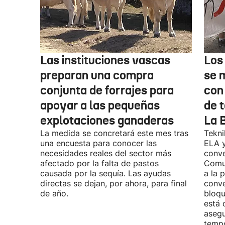
Las instituciones vascas
Los
preparan una compra
se 
conjunta de forrajes para
con
apoyar a las pequeñas
de t
explotaciones ganaderas
La 
La medida se concretará este mes tras
Tekni
una encuesta para conocer las
ELA y
necesidades reales del sector más
conve
afectado por la falta de pastos
Comu
causada por la sequía. Las ayudas
a la 
directas se dejan, por ahora, para final
conve
de año.
bloqu
está 
asegu
tempo