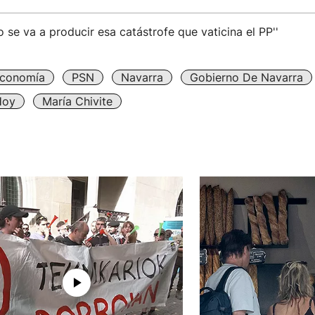
No se va a producir esa catástrofe que vaticina el PP''
conomía
PSN
Navarra
Gobierno De Navarra
Hoy
María Chivite