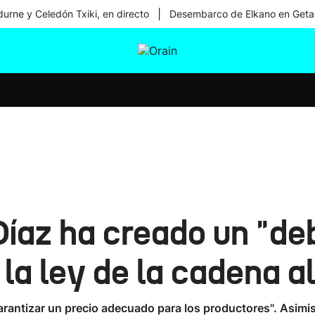
|
urne y Celedón Txiki, en directo
Desembarco de Elkano en Geta
tura
Ikusmiran
Egural
Salud
Tecnología
Díaz ha creado un "deb
 la ley de la cadena a
rantizar un precio adecuado para los productores". Asimism