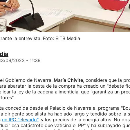
rante la entrevista. Foto: EITB Media
dia
13/09/2022 - 11:39
el Gobierno de Navarra,
María Chivite
, considera que la p
ra abaratar la cesta de la compra ha creado un "debate fic
icar la ley de la cadena alimenticia, que "garantiza un pr
tores".
ta concedida desde el Palacio de Navarra al programa "Bo
la dirigente socialista ha hablado largo y tendido sobre la s
n
un IPC "elevado"
, y los precios de la energía altos. No ob
ducir esa catástrofe que vaticina el PP" y ha subrayado qu