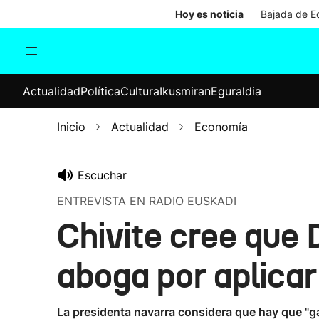
Hoy es noticia
Bajada de Ed
Actualidad
Política
Cul
Actualidad
Política
Cultura
Ikusmiran
Eguraldia
Sociedad
Elecciones
Economía
Inicio
Actualidad
Economía
Internacional
Escuchar
ENTREVISTA EN RADIO EUSKADI
Chivite cree que 
aboga por aplicar
La presidenta navarra considera que hay que "ga