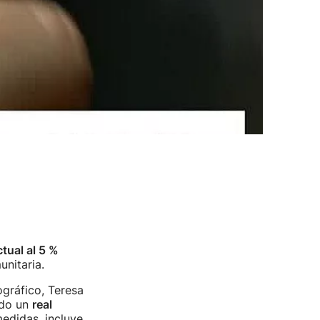
tual al 5 %
unitaria.
ográfico, Teresa
ado un
real
medidas, incluye