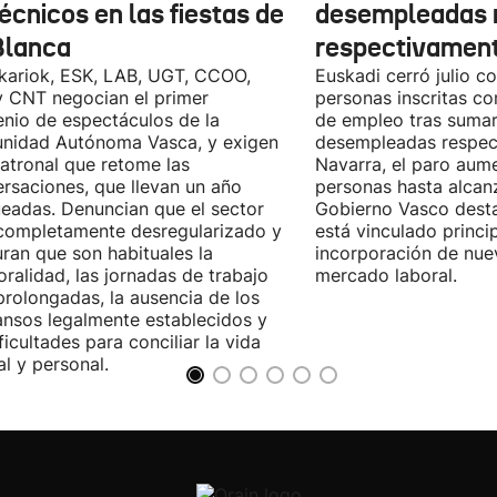
écnicos en las fiestas de
desempleadas 
Blanca
respectivamen
kariok, ESK, LAB, UGT, CCOO,
Euskadi cerró julio c
 CNT negocian el primer
personas inscritas 
nio de espectáculos de la
de empleo tras sumar
nidad Autónoma Vasca, y exigen
desempleadas respect
patronal que retome las
Navarra, el paro aum
rsaciones, que llevan un año
personas hasta alcanz
eadas. Denuncian que el sector
Gobierno Vasco dest
completamente desregularizado y
está vinculado princi
ran que son habituales la
incorporación de nue
ralidad, las jornadas de trabajo
mercado laboral.
rolongadas, la ausencia de los
nsos legalmente establecidos y
ificultades para conciliar la vida
al y personal.