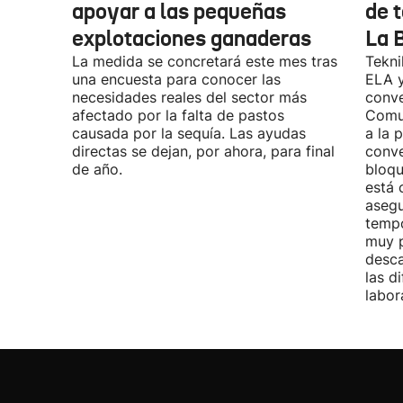
apoyar a las pequeñas
de t
explotaciones ganaderas
La 
La medida se concretará este mes tras
Tekni
una encuesta para conocer las
ELA y
necesidades reales del sector más
conve
afectado por la falta de pastos
Comu
causada por la sequía. Las ayudas
a la 
directas se dejan, por ahora, para final
conve
de año.
bloqu
está 
asegu
tempo
muy p
desca
las d
labor