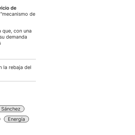
vicio de
a "mecanismo de
a que, con una
í su demanda
s
 la rebaja del
 Sánchez
Energía