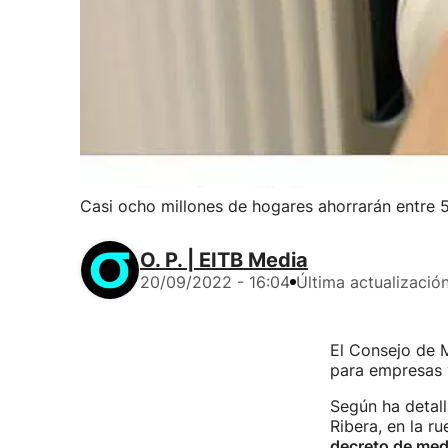
Casi ocho millones de hogares ahorrarán entre 5 
O. P. | EITB Media
20/09/2022 - 16:04
Última actualizació
El Consejo de M
para empresas y
Según ha detall
Ribera, en la r
decreto de med