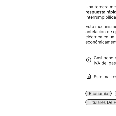
Una tercera me
respuesta rápi
interrumpibilid
Este mecanismo 
antelación de 
eléctrica en u
económicament
Casi ocho m
IVA del gas
Este martes
Economía
Titulares De 