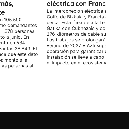
más,
eléctrica con Francia
te
La interconexión eléctrica entre el
Golfo de Bizkaia y Francia está más
on 105.590
cerca. Esta línea de alta tensión unirá
como demandantes
Gatika con Cubnezais y contará con
 1.378 personas
276 kilómetros de cable submarino.
o a junio. En
Los trabajos se prolongarán hasta
entó en 534
verano de 2027 y Azti supervisará la
ar las 28.843. El
operación para garantizar que la
aca que este dato
instalación se lleve a cabo minimizan
palmente a la
el impacto en el ecosistema marino.
vas personas al