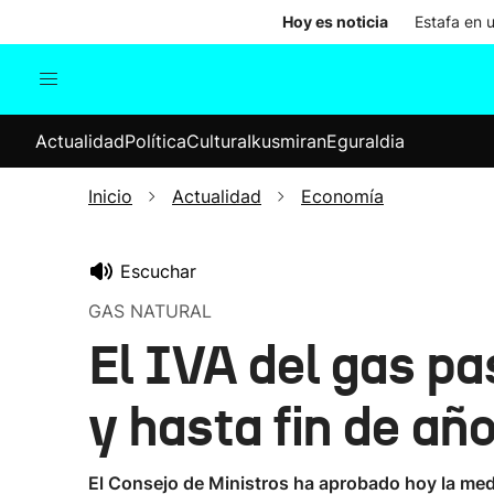
Hoy es noticia
Estafa en 
Actualidad
Política
Cul
Actualidad
Política
Cultura
Ikusmiran
Eguraldia
Sociedad
Elecciones
Economía
Inicio
Actualidad
Economía
Internacional
Escuchar
GAS NATURAL
El IVA del gas pas
y hasta fin de añ
El Consejo de Ministros ha aprobado hoy la med