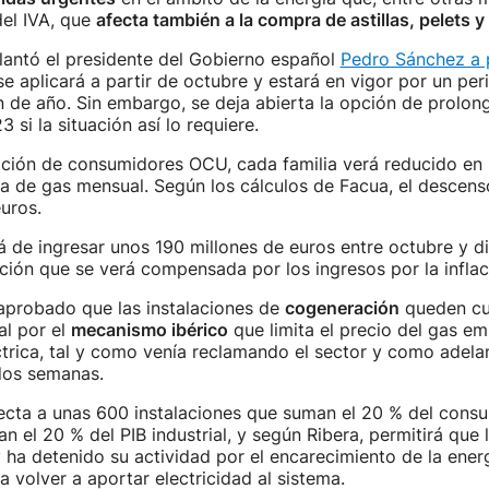
del IVA, que
afecta también a la compra de astillas, pelets y
lantó el presidente del Gobierno español
Pedro Sánchez a p
 se aplicará a partir de octubre y estará en vigor por un per
n de año. Sin embargo, se deja abierta la opción de prolon
3 si la situación así lo requiere.
ación de consumidores OCU, cada familia verá reducido en 
a de gas mensual. Según los cálculos de Facua, el descenso
uros.
á de ingresar unos 190 millones de euros entre octubre y d
ción que se verá compensada por los ingresos por la inflac
aprobado que las instalaciones de
cogeneración
queden cu
l por el
mecanismo ibérico
que limita el precio del gas em
trica, tal y como venía reclamando el sector y como adela
dos semanas.
ecta a unas 600 instalaciones que suman el 20 % del cons
n el 20 % del PIB industrial, y según Ribera, permitirá que 
ha detenido su actividad por el encarecimiento de la ener
 volver a aportar electricidad al sistema.