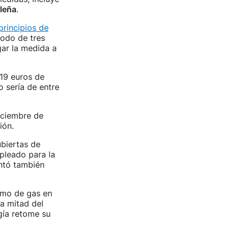
 leña
.
rincipios de
iodo de tres
gar la medida a
19 euros de
 sería de entre
iciembre de
ión.
biertas de
pleado para la
ntó también
umo de gas en
la mitad del
gía retome su