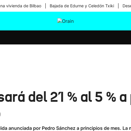
|
|
una vivienda de Bilbao
Bajada de Edurne y Celedón Txiki
Dese
tura
Ikusmiran
Egural
Salud
Tecnología
ará del 21 % al 5 % a
o
ida anunciada por Pedro Sánchez a principios de mes. La m