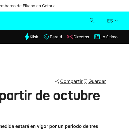
mbarco de Elkano en Getaria
ES
dia
Klisk
Para ti
Directos
Lo último
Klisk
Directos
Para ti
Compartir
Guardar
 partir de octubre
Lo último
edida estará en vigor por un periodo de tres