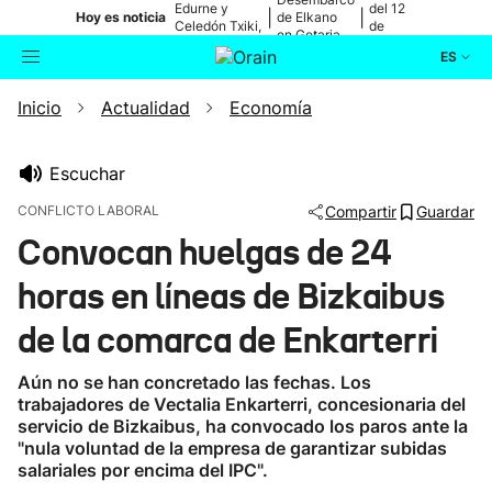
Edurne y
del 12
|
|
Hoy es noticia
de Elkano
Celedón Txiki,
de
en Getaria
en directo
agosto
ES
Inicio
Actualidad
Economía
Actualidad
Buscador
Política
Escuchar
CONFLICTO LABORAL
Compartir
Guardar
Cultura
Convocan huelgas de 24
horas en líneas de Bizkaibus
Ikusmiran
de la comarca de Enkarterri
Eguraldia
Aún no se han concretado las fechas. Los
trabajadores de Vectalia Enkarterri, concesionaria del
servicio de Bizkaibus, ha convocado los paros ante la
"nula voluntad de la empresa de garantizar subidas
salariales por encima del IPC".