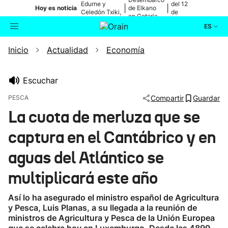
Edurne y
del 12
|
|
Hoy es noticia
de Elkano
Celedón Txiki,
de
en Getaria
en directo
agosto
ES
Inicio
Actualidad
Economía
Actualidad
Buscador
Política
Escuchar
PESCA
Compartir
Guardar
Cultura
La cuota de merluza que se
captura en el Cantábrico y en
Ikusmiran
aguas del Atlántico se
Eguraldia
multiplicará este año
Así lo ha asegurado el ministro español de Agricultura
y Pesca, Luis Planas, a su llegada a la reunión de
ministros de Agricultura y Pesca de la Unión Europea