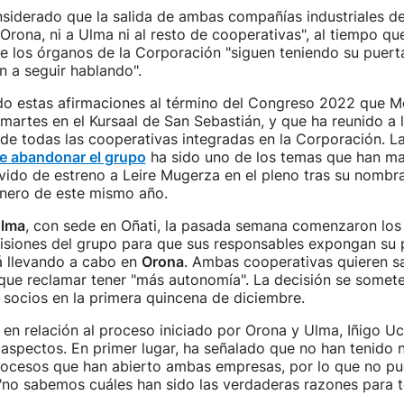
siderado que la salida de ambas compañías industriales 
 Orona, ni a Ulma ni al resto de cooperativas", al tiempo qu
 los órganos de la Corporación "siguen teniendo su puerta
ón a seguir hablando".
ado estas afirmaciones al término del Congreso 2022 que 
martes en el Kursaal de San Sebastián, y que ha reunido a 
de todas las cooperativas integradas en la Corporación. L
e abandonar el grupo
ha sido uno de los temas que han m
rvido de estreno a Leire Mugerza en el pleno tras su nom
enero de este mismo año.
lma
, con sede en Oñati, la pasada semana comenzaron los
ivisiones del grupo para que sus responsables expongan su 
á llevando a cabo en
Orona
. Ambas cooperativas quieren sa
ue reclamar tener "más autonomía". La decisión se somete
 socios en la primera quincena de diciembre.
n relación al proceso iniciado por Orona y Ulma, Iñigo Uc
aspectos. En primer lugar, ha señalado que no han tenido n
 procesos que han abierto ambas empresas, por lo que no 
 "no sabemos cuáles han sido las verdaderas razones para 