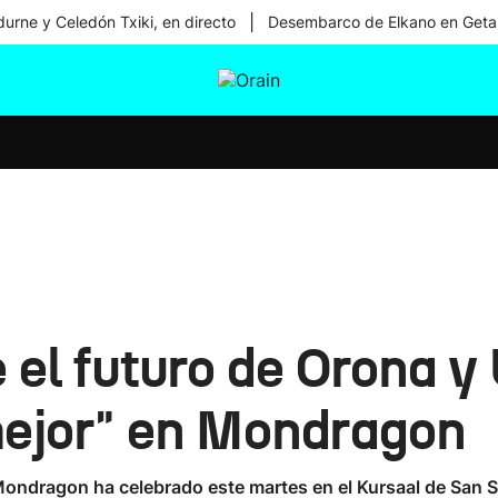
|
urne y Celedón Txiki, en directo
Desembarco de Elkano en Geta
tura
Ikusmiran
Egural
Salud
Tecnología
 el futuro de Orona y
mejor" en Mondragon
ondragon ha celebrado este martes en el Kursaal de San S