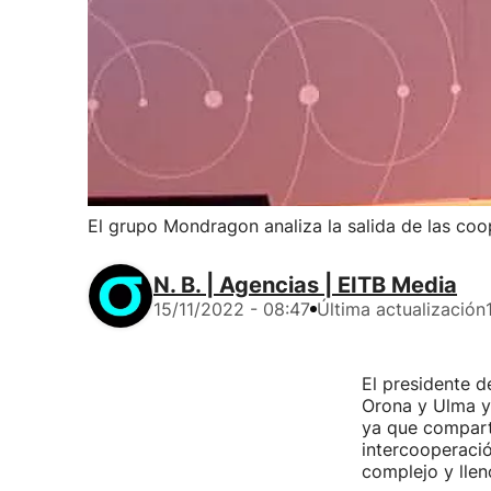
El grupo Mondragon analiza la salida de las co
N. B. | Agencias | EITB Media
15/11/2022 - 08:47
Última actualización
El presidente d
Orona y Ulma y 
ya que compart
intercooperaci
complejo y llen