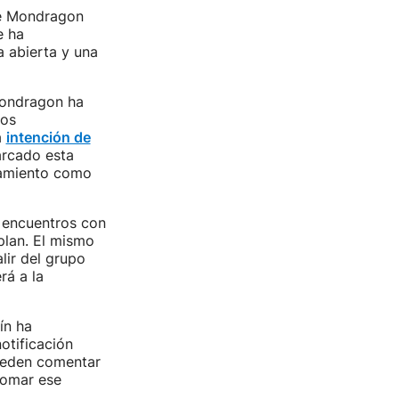
de Mondragon
e ha
 abierta y una
Mondragon ha
los
a
intención de
arcado esta
bramiento como
 encuentros con
plan. El mismo
lir del grupo
rá a la
ín ha
otificación
pueden comentar
tomar ese