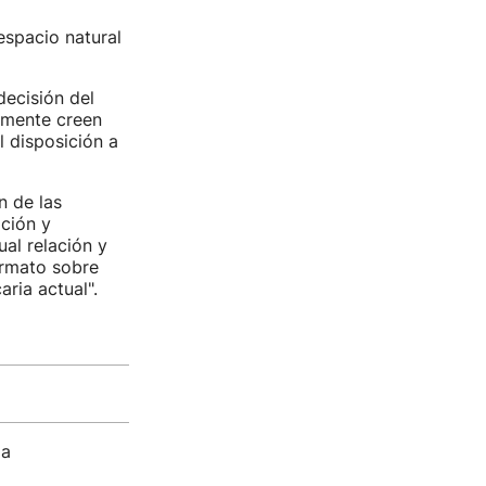
espacio natural
ecisión del
almente creen
l disposición a
n de las
ción y
ual relación y
ormato sobre
ria actual".
ma