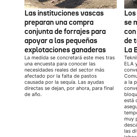
Las instituciones vascas
Los
preparan una compra
se 
conjunta de forrajes para
con
apoyar a las pequeñas
de t
explotaciones ganaderas
La 
La medida se concretará este mes tras
Tekni
una encuesta para conocer las
ELA y
necesidades reales del sector más
conve
afectado por la falta de pastos
Comu
causada por la sequía. Las ayudas
a la 
directas se dejan, por ahora, para final
conve
de año.
bloqu
está 
asegu
tempo
muy p
desca
las d