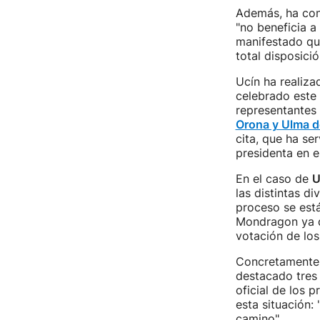
Además, ha con
"no beneficia a
manifestado que
total disposici
Ucín ha realiz
celebrado este 
representantes 
Orona y Ulma d
cita, que ha se
presidenta en 
En el caso de
U
las distintas d
proceso se est
Mondragon ya q
votación de los
Concretamente e
destacado tres 
oficial de los
esta situación:
camino".