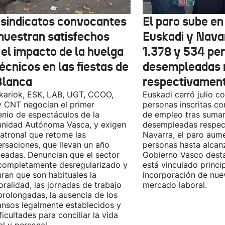
 sindicatos convocantes
El paro sube en 
muestran satisfechos
Euskadi y Nava
 el impacto de la huelga
1.378 y 534 pe
écnicos en las fiestas de
desempleadas 
Blanca
respectivamen
kariok, ESK, LAB, UGT, CCOO,
Euskadi cerró julio c
 CNT negocian el primer
personas inscritas 
nio de espectáculos de la
de empleo tras sumar
nidad Autónoma Vasca, y exigen
desempleadas respect
patronal que retome las
Navarra, el paro aum
rsaciones, que llevan un año
personas hasta alcanz
eadas. Denuncian que el sector
Gobierno Vasco dest
completamente desregularizado y
está vinculado princi
ran que son habituales la
incorporación de nue
ralidad, las jornadas de trabajo
mercado laboral.
rolongadas, la ausencia de los
nsos legalmente establecidos y
ificultades para conciliar la vida