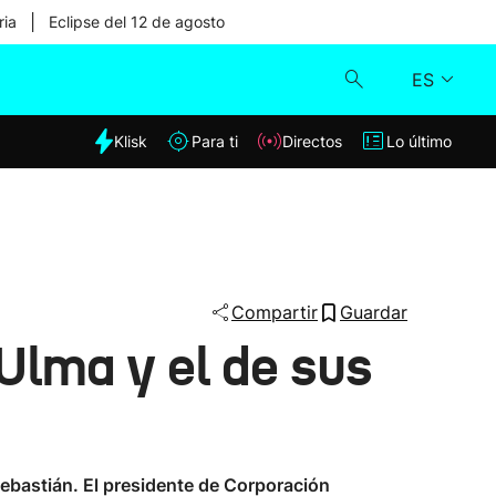
|
ria
Eclipse del 12 de agosto
ES
dia
Klisk
Para ti
Directos
Lo último
Klisk
Directos
Para ti
Compartir
Guardar
 Ulma y el de sus
Lo último
ebastián. El presidente de Corporación