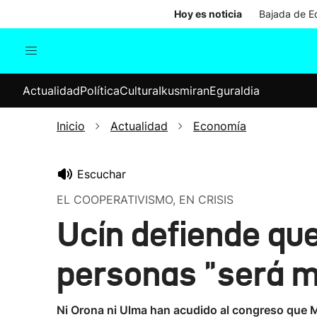
Hoy es noticia
Bajada de Ed
Actualidad
Política
Cul
Actualidad
Política
Cultura
Ikusmiran
Eguraldia
Sociedad
Elecciones
Economía
Inicio
Actualidad
Economía
Internacional
Escuchar
EL COOPERATIVISMO, EN CRISIS
Ucín defiende que
personas "será 
Ni Orona ni Ulma han acudido al congreso que M