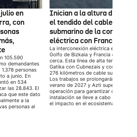
julio en
Inician a la altura de Lemo
rra, con
el tendido del cable
rsonas
submarino de la conexión
más,
eléctrica con Francia
te
La interconexión eléctrica entre el
Golfo de Bizkaia y Francia está más
on 105.590
cerca. Esta línea de alta tensión unirá
como demandantes
Gatika con Cubnezais y contará con
 1.378 personas
276 kilómetros de cable submarino.
o a junio. En
Los trabajos se prolongarán hasta
entó en 534
verano de 2027 y Azti supervisará la
ar las 28.843. El
operación para garantizar que la
aca que este dato
instalación se lleve a cabo minimizan
palmente a la
el impacto en el ecosistema marino.
vas personas al