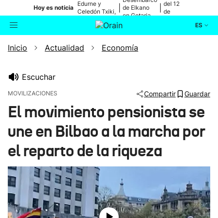
Edurne y
del 12
|
|
Hoy es noticia
de Elkano
Celedón Txiki,
de
en Getaria
en directo
agosto
ES
Inicio
Actualidad
Economía
Actualidad
Buscador
Política
Escuchar
MOVILIZACIONES
Compartir
Guardar
Cultura
El movimiento pensionista se
une en Bilbao a la marcha por
Ikusmiran
el reparto de la riqueza
Eguraldia