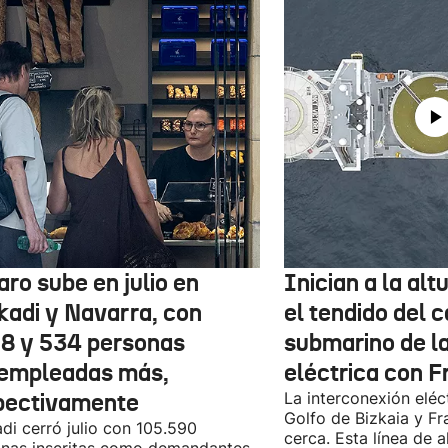
aro sube en julio en
Inician a la al
kadi y Navarra, con
el tendido del 
78 y 534 personas
submarino de l
empleadas más,
eléctrica con F
pectivamente
La interconexión eléct
Golfo de Bizkaia y Fr
di cerró julio con 105.590
cerca. Esta línea de a