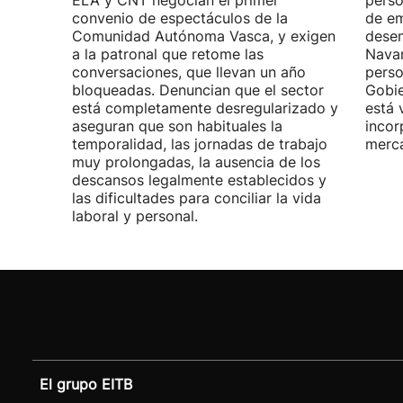
ELA y CNT negocian el primer
perso
convenio de espectáculos de la
de em
Comunidad Autónoma Vasca, y exigen
desem
a la patronal que retome las
Navar
conversaciones, que llevan un año
perso
bloqueadas. Denuncian que el sector
Gobie
está completamente desregularizado y
está 
aseguran que son habituales la
incor
temporalidad, las jornadas de trabajo
merca
muy prolongadas, la ausencia de los
descansos legalmente establecidos y
las dificultades para conciliar la vida
laboral y personal.
El grupo EITB