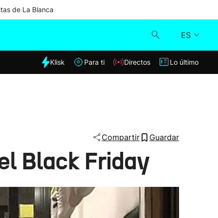
stas de La Blanca
ES
dia
Klisk
Para ti
Directos
Lo último
Klisk
Directos
Para ti
Compartir
Guardar
el Black Friday
Lo último