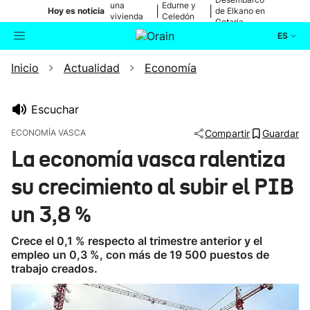
una
Edurne y
|
|
Hoy es noticia
de Elkano en
vivienda
Celedón
Getaria
de Bilbao
Txiki
ES
Inicio
Actualidad
Economía
Actualidad
Buscador
Política
Escuchar
ECONOMÍA VASCA
Compartir
Guardar
Cultura
La economía vasca ralentiza
su crecimiento al subir el PIB
Ikusmiran
un 3,8 %
Eguraldia
Crece el 0,1 % respecto al trimestre anterior y el
empleo un 0,3 %, con más de 19 500 puestos de
trabajo creados.