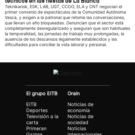
técnicos en las fiestas de La Blanca
Teknikariok, ESK, LAB, UGT, CCOO, ELA y CNT negocian el
primer convenio de espectáculos de la Comunidad Autónoma
Vasca, y exigen a la patronal que retome las conversaciones,
que llevan un año bloqueadas. Denuncian que el sector está
completamente desregularizado y aseguran que son habituales
la temporalidad, las jornadas de trabajo muy prolongadas, la
ausencia de los descansos legalmente establecidos y las
dificultades para conciliar la vida laboral y personal.
El grupo EITB
Orain
EITB
Noticias de
Deportes
economía
Televisión a la
Noticias de
carta
sociedad
Primeran
Noticias
Gaztea
internacionales