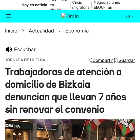
Crisis
Negociaciones
|
|
Hoy es noticia
en
migratoria
EEUU-Irán
Vitoria-
Gasteiz
ES
Inicio
Actualidad
Economía
Actualidad
Buscador
Política
Escuchar
JORNADA DE HUELGA
Compartir
Guardar
Cultura
Trabajadoras de atención a
domicilio de Bizkaia
Ikusmiran
denuncian que llevan 7 años
Eguraldia
sin renovar el convenio