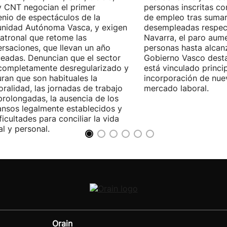
 CNT negocian el primer
personas inscritas 
nio de espectáculos de la
de empleo tras sumar
nidad Autónoma Vasca, y exigen
desempleadas respect
patronal que retome las
Navarra, el paro aum
rsaciones, que llevan un año
personas hasta alcanz
eadas. Denuncian que el sector
Gobierno Vasco dest
completamente desregularizado y
está vinculado princi
ran que son habituales la
incorporación de nue
ralidad, las jornadas de trabajo
mercado laboral.
rolongadas, la ausencia de los
nsos legalmente establecidos y
ificultades para conciliar la vida
al y personal.
Orain