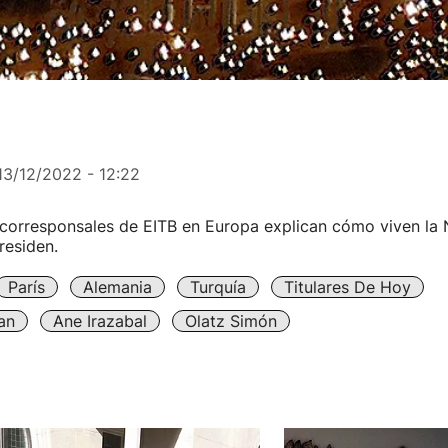
13/12/2022 - 12:22
 corresponsales de EITB en Europa explican cómo viven la 
residen.
París
Alemania
Turquía
Titulares De Hoy
an
Ane Irazabal
Olatz Simón