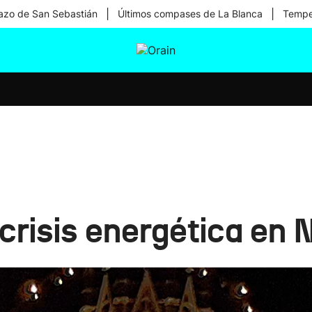
|
|
zo de San Sebastián
Últimos compases de La Blanca
Temper
tura
Ikusmiran
Egural
Salud
Tecnología
crisis energética en