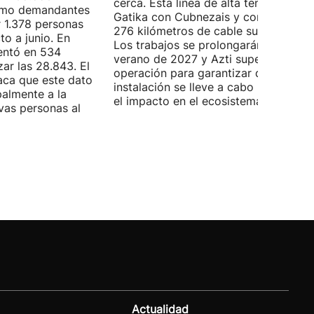
cerca. Esta línea de alta tensión unirá
como demandantes
Gatika con Cubnezais y contará con
 1.378 personas
276 kilómetros de cable submarino.
o a junio. En
Los trabajos se prolongarán hasta
entó en 534
verano de 2027 y Azti supervisará la
ar las 28.843. El
operación para garantizar que la
aca que este dato
instalación se lleve a cabo minimizan
palmente a la
el impacto en el ecosistema marino.
vas personas al
Actualidad