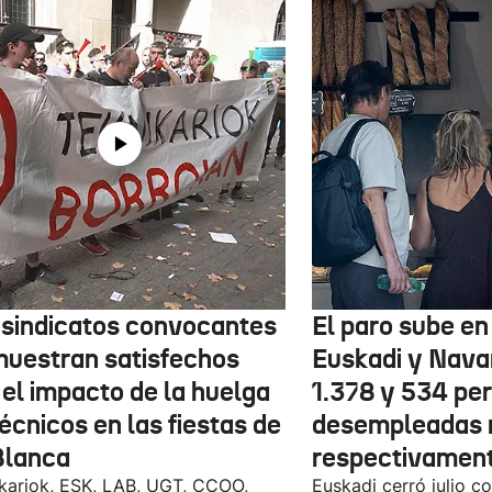
 sindicatos convocantes
El paro sube en 
muestran satisfechos
Euskadi y Nava
 el impacto de la huelga
1.378 y 534 pe
écnicos en las fiestas de
desempleadas 
Blanca
respectivamen
kariok, ESK, LAB, UGT, CCOO,
Euskadi cerró julio c