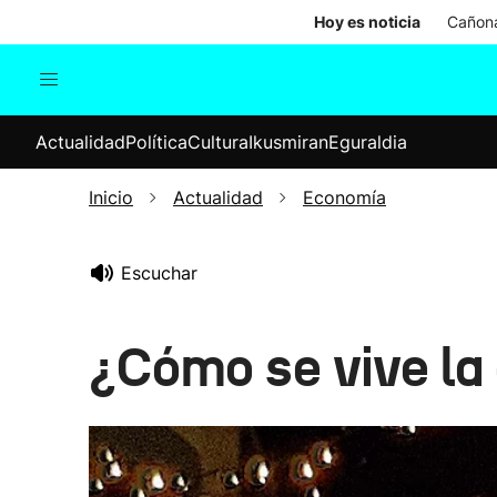
Hoy es noticia
Cañona
Actualidad
Política
Cul
Actualidad
Política
Cultura
Ikusmiran
Eguraldia
Sociedad
Elecciones
Economía
Inicio
Actualidad
Economía
Internacional
Escuchar
¿Cómo se vive la 