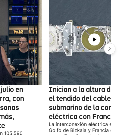
julio en
Inician a la altura de Lemo
rra, con
el tendido del cable
rsonas
submarino de la conexión
más,
eléctrica con Francia
te
La interconexión eléctrica entre el
Golfo de Bizkaia y Francia está más
on 105.590