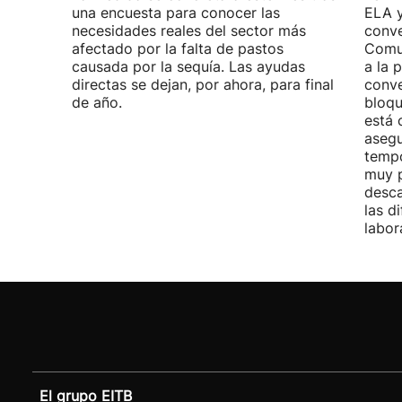
una encuesta para conocer las
ELA y
necesidades reales del sector más
conve
afectado por la falta de pastos
Comu
causada por la sequía. Las ayudas
a la 
directas se dejan, por ahora, para final
conve
de año.
bloqu
está 
asegu
tempo
muy p
desca
las d
labor
El grupo EITB