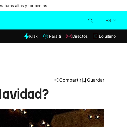
aturas altas y tormentas
ES
dia
Klisk
Para ti
Directos
Lo último
Klisk
Directos
Para ti
Compartir
Guardar
 Navidad?
Lo último