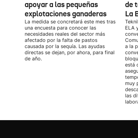
apoyar a las pequeñas
de t
explotaciones ganaderas
La 
La medida se concretará este mes tras
Tekni
una encuesta para conocer las
ELA y
necesidades reales del sector más
conve
afectado por la falta de pastos
Comu
causada por la sequía. Las ayudas
a la 
directas se dejan, por ahora, para final
conve
de año.
bloqu
está 
asegu
tempo
muy p
desca
las d
labor