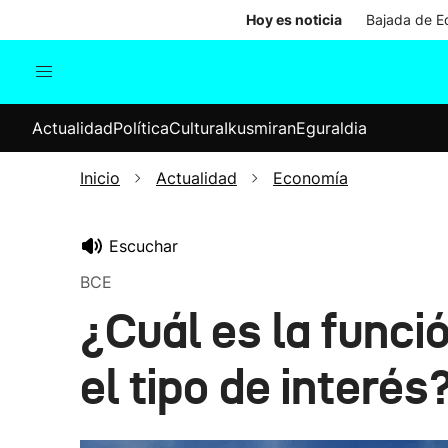
Hoy es noticia
Bajada de Ed
Actualidad
Política
Cul
Actualidad
Política
Cultura
Ikusmiran
Eguraldia
Sociedad
Elecciones
Economía
Inicio
Actualidad
Economía
Internacional
Escuchar
BCE
¿Cuál es la funci
el tipo de interés