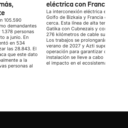
más,
eléctrica con Francia
te
La interconexión eléctrica entre el
Golfo de Bizkaia y Francia está más
on 105.590
cerca. Esta línea de alta tensión unirá
como demandantes
Gatika con Cubnezais y contará con
 1.378 personas
276 kilómetros de cable submarino.
o a junio. En
Los trabajos se prolongarán hasta
entó en 534
verano de 2027 y Azti supervisará la
ar las 28.843. El
operación para garantizar que la
aca que este dato
instalación se lleve a cabo minimizan
palmente a la
el impacto en el ecosistema marino.
vas personas al