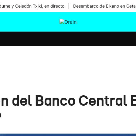
|
urne y Celedón Txiki, en directo
Desembarco de Elkano en Geta
tura
Ikusmiran
Egural
Salud
Tecnología
ón del Banco Central 
?