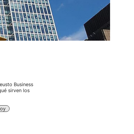
eusto Business
ué sirven los
Hoy