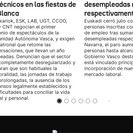
écnicos en las fiestas de
desempleadas 
Blanca
respectivamen
kariok, ESK, LAB, UGT, CCOO,
Euskadi cerró julio c
 CNT negocian el primer
personas inscritas 
nio de espectáculos de la
de empleo tras sumar
nidad Autónoma Vasca, y exigen
desempleadas respect
patronal que retome las
Navarra, el paro aum
rsaciones, que llevan un año
personas hasta alcanz
eadas. Denuncian que el sector
Gobierno Vasco dest
completamente desregularizado y
está vinculado princi
ran que son habituales la
incorporación de nue
ralidad, las jornadas de trabajo
mercado laboral.
rolongadas, la ausencia de los
nsos legalmente establecidos y
ificultades para conciliar la vida
al y personal.