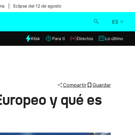
|
ria
Eclipse del 12 de agosto
ES
dia
Klisk
Para ti
Directos
Lo último
Klisk
Directos
Para ti
Compartir
Guardar
Europeo y qué es
Lo último