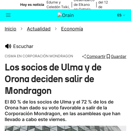
Edurne y
del 12
|
|
Hoy es noticia
de Elkano
Celedón Txiki,
de
en Getaria
en directo
agosto
ES
Inicio
Actualidad
Economía
Actualidad
Buscador
Política
Escuchar
CISMA EN CORPORACIÓN MONDRAGON
Compartir
Guardar
Cultura
Los socios de Ulma y de
Orona deciden salir de
Ikusmiran
Mondragon
Eguraldia
El 80 % de los socios de Ulma y el 72 % de los de
Orona han dado su voto favorable a salir de la
Corporación Mondragon, en las asambleas que han
llevado a cabo este viernes.