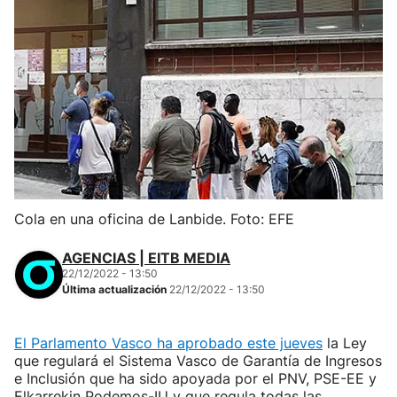
Cola en una oficina de Lanbide. Foto: EFE
AGENCIAS | EITB MEDIA
22/12/2022 - 13:50
Última actualización
22/12/2022 - 13:50
El Parlamento Vasco ha aprobado este jueves
la Ley
que regulará el Sistema Vasco de Garantía de Ingresos
e Inclusión que ha sido apoyada por el PNV, PSE-EE y
Elkarrekin Podemos-IU y que regula todas las