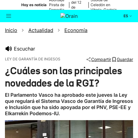
del 12
|
|
Hoy es noticia
Pirata de
Celedón en
de
Donostia
Vitoria-Gasteiz
agosto
ES
Inicio
Actualidad
Economía
Actualidad
Buscador
Política
Escuchar
LEY DE GARANTÍA DE INGESOS
Compartir
Guardar
Cultura
¿Cuáles son las principales
novedades de la RGI?
Ikusmiran
El Parlamento Vasco ha aprobado este jueves la Ley
Eguraldia
que regulará el Sistema Vasco de Garantía de Ingresos
e Inclusión que ha sido apoyada por el PNV, PSE-EE y
Elkarrekin Podemos-IU.