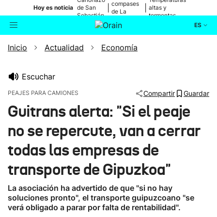
compases
|
|
Hoy es noticia
de San
altas y
de La
Sebastián
tormentas
Blanca
ES
Inicio
Actualidad
Economía
Actualidad
Buscador
Política
Escuchar
PEAJES PARA CAMIONES
Compartir
Guardar
Cultura
Guitrans alerta: "Si el peaje
no se repercute, van a cerrar
Ikusmiran
todas las empresas de
Eguraldia
transporte de Gipuzkoa"
La asociación ha advertido de que "si no hay
soluciones pronto", el transporte guipuzcoano "se
verá obligado a parar por falta de rentabilidad".