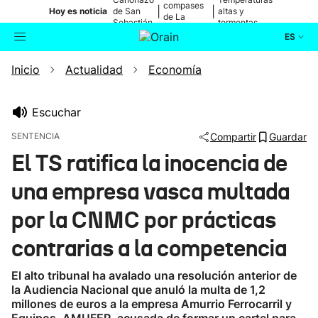
compases
|
|
Hoy es noticia
de San
altas y
de La
Sebastián
tormentas
Blanca
ES
Inicio
Actualidad
Economía
Actualidad
Buscador
Política
Escuchar
SENTENCIA
Compartir
Guardar
Cultura
El TS ratifica la inocencia de
una empresa vasca multada
Ikusmiran
por la CNMC por prácticas
Eguraldia
contrarias a la competencia
El alto tribunal ha avalado una resolución anterior de
la Audiencia Nacional que anuló la multa de 1,2
millones de euros a la empresa Amurrio Ferrocarril y